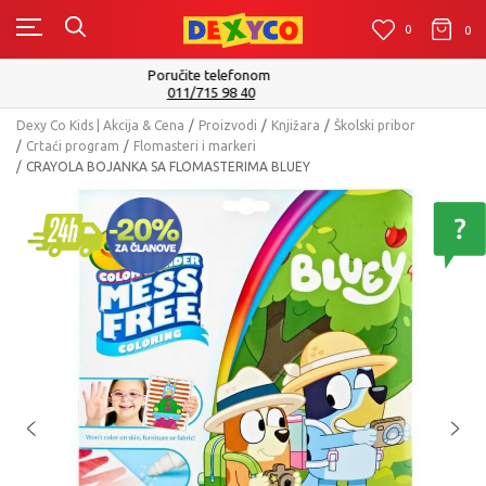
0
0
0
Isporuku možete očekivati u roku od 2 do 4 radna dana!
Pogledaj više
Dexy Co Kids | Akcija & Cena
Proizvodi
Knjižara
Školski pribor
Crtaći program
Flomasteri i markeri
CRAYOLA BOJANKA SA FLOMASTERIMA BLUEY