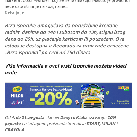
markera „Color Wonder“ koji se ne razmazuju. Mastilo je providno i
nece ostaviti mrlje na koži, name
...
Detaljnije
Brza isporuka omogućava da porudžbine kreirane
radnim danima do 14h i subotom do 13h, stignu istog
dana do 20h, uz plaćanje karticom ili pouzećem. Ova
usluga je dostupna u Beogradu za proizvode označene
„Brza isporuka“ po ceni od 750 dinara.
Više informacija o ovoj vrsti isporuke možete videti
ovde.
Od
4. do 21. avgusta
članovi
Dexyco Kluba
ostvaruju
20%
popusta
na izdvojene proizvode brendova
START, MILAN i
CRAYOLA
.