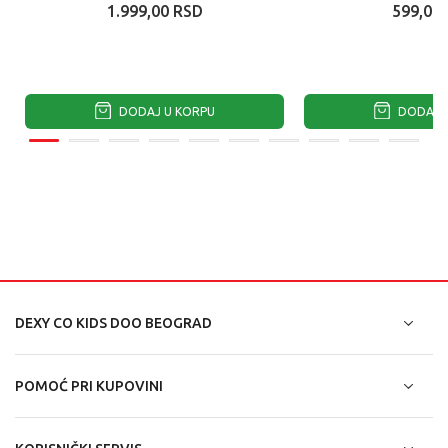
1.999,00
RSD
599,00
DODAJ U KORPU
DODAJ U
DEXY CO KIDS DOO BEOGRAD
POMOĆ PRI KUPOVINI