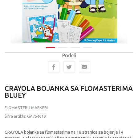
Podeli
CRAYOLA BOJANKA SA FLOMASTERIMA
BLUEY
FLOMASTERI I MARKERI
Šifra artikla:
GA754610
CRAYOLA bojanka sa flomasterima na 18 stranica za bojenje i 4