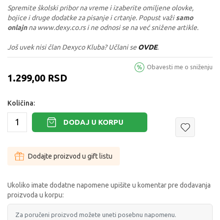
Spremite školski pribor na vreme i izaberite omiljene olovke,
bojice i druge dodatke za pisanje i crtanje. Popust važi
samo
onlajn
na www.dexy.co.rs i ne odnosi se na već snižene artikle.
Još uvek nisi član Dexyco Kluba? Učlani se
OVDE
.
Obavesti me o sniženju
1.299,00
RSD
Količina:
DODAJ U KORPU
Dodajte proizvod u gift listu
Ukoliko imate dodatne napomene upišite u komentar pre dodavanja
proizvoda u korpu: