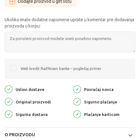
Dodajte proizvod u gift listu
Ukoliko imate dodatne napomene upišite u komentar pre dodavanja
proizvoda u korpu:
Web kredit Raiffeisen banke – pogledaj primer
Uslovi dostave
Povraćaj novca
Original proizvodi
Sigurno plaćanje
Sigurna dostava
Plaćanje karticom
O PROIZVODU