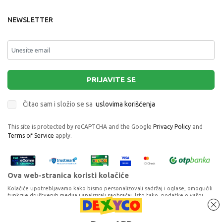
NEWSLETTER
PRIJAVITE SE
Čitao sam i složio se sa
uslovima korišćenja
This site is protected by reCAPTCHA and the Google
Privacy Policy
and
Terms of Service
apply.
Ova web-stranica koristi kolačiće
Kolačiće upotrebljavamo kako bismo personalizovali sadržaj i oglase, omogućili
funkcije društvenih medija i analizirali saobraćaj. Isto tako, podatke o vašoj
upotrebi naše web-lokacije delimo s partnerima za društvene medije,
oglašavanje i analizu, a oni ih mogu kombinovati s drugim podacima koje ste im
REDRAGON 2 IN 1 COMBO M652-BA BEZICNI
pružili ili koje su prikupili dok ste upotrebljavali njihove usluge. Nastavkom
Proizvode na sajtu nastojimo da opišemo što je preciznije moguće, ali ne