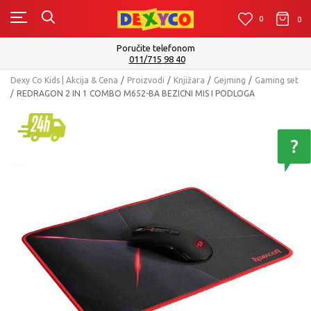
0
0
0
Poručite telefonom
011/715 98 40
Dexy Co Kids | Akcija & Cena
Proizvodi
Knjižara
Gejming
Gaming set
REDRAGON 2 IN 1 COMBO M652-BA BEZICNI MIS I PODLOGA