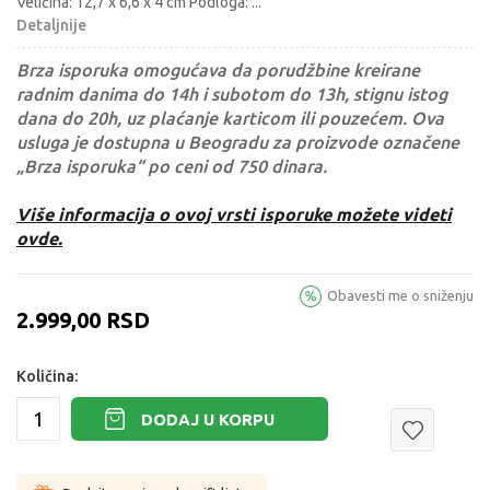
Veličina: 12,7 x 6,6 x 4 cm Podloga:
...
Detaljnije
Brza isporuka omogućava da porudžbine kreirane
radnim danima do 14h i subotom do 13h, stignu istog
dana do 20h, uz plaćanje karticom ili pouzećem. Ova
usluga je dostupna u Beogradu za proizvode označene
„Brza isporuka“ po ceni od 750 dinara.
Više informacija o ovoj vrsti isporuke možete videti
ovde.
Obavesti me o sniženju
2.999,00
RSD
Količina:
DODAJ U KORPU