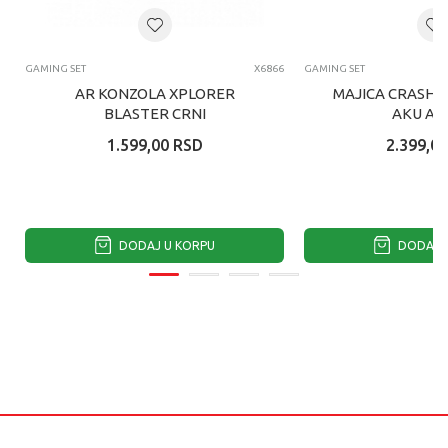
GAMING SET
X6866
GAMING SET
AR KONZOLA XPLORER
MAJICA CRASH 
BLASTER CRNI
AKU AKU
1.599,00
RSD
2.399,00
DODAJ U KORPU
DODAJ U