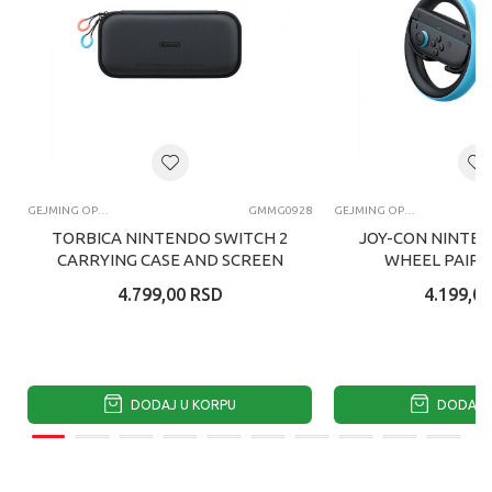
GEJMING OPREMA I GEDŽETI
GMMG0928
GEJMING OPREMA I GEDŽETI
TORBICA NINTENDO SWITCH 2
JOY-CON NINTEN
CARRYING CASE AND SCREEN
WHEEL PAIR 
PROTECTOR NINTENDO
SWITC
4.799,00
RSD
4.199,00
SWITCH 2
DODAJ U KORPU
DODAJ U