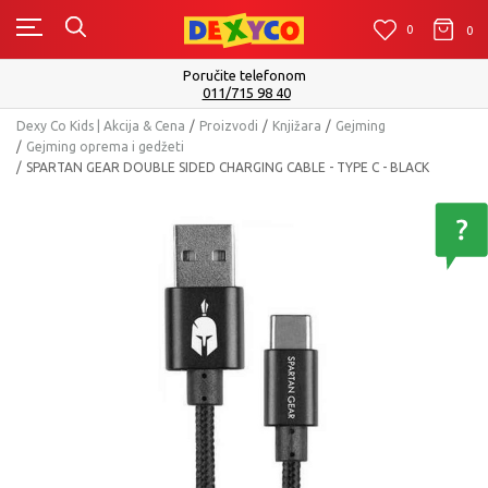
0
0
0
Poručite telefonom
011/715 98 40
Dexy Co Kids | Akcija & Cena
Proizvodi
Knjižara
Gejming
Gejming oprema i gedžeti
SPARTAN GEAR DOUBLE SIDED CHARGING CABLE - TYPE C - BLACK