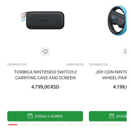
GEJMING OPREMA I GEDŽETI
GMMG0928
GEJMING OPREMA I GEDŽETI
TORBICA NINTENDO SWITCH 2
JOY-CON NINTEN
CARRYING CASE AND SCREEN
WHEEL PAIR 
PROTECTOR NINTENDO
SWITC
4.799,00
RSD
4.199,00
SWITCH 2
DODAJ U KORPU
DODAJ U