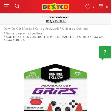
0
0
0
Poručite telefonom
011/715 98 40
Dexy Co Kids | Akcija & Cena
Proizvodi
Knjižara
Gejming
Gejming oprema i gedžeti
KONTROLFREEK CONTROLLER PERFORMANCE GRIPS - RED XBOX ONE
XBOX SERIES X