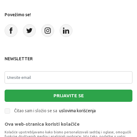
Povežimo se!
NEWSLETTER
PRIJAVITE SE
Čitao sam i složio se sa
uslovima korišćenja
Ova web-stranica koristi kolačiće
This site is protected by reCAPTCHA and the Google
Privacy Policy
and
Terms of Service
apply.
Kolačiće upotrebljavamo kako bismo personalizovali sadržaj i oglase, omogućili
funkcije društvenih medija i analizirali saobraćaj. Isto tako, podatke o vašoj