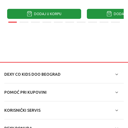
DODAJ U KORPU
DODAJ U
DEXY CO KIDS DOO BEOGRAD
POMOĆ PRI KUPOVINI
KORISNIČKI SERVIS