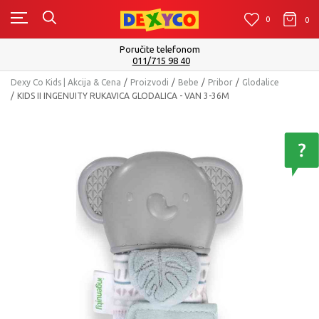
0
0
0
Isporuku možete očekivati u roku od 2 do 4
Pogledaj više
Dexy Co Kids | Akcija & Cena
Proizvodi
Bebe
Pribor
Glodalice
KIDS II INGENUITY RUKAVICA GLODALICA - VAN 3-36M