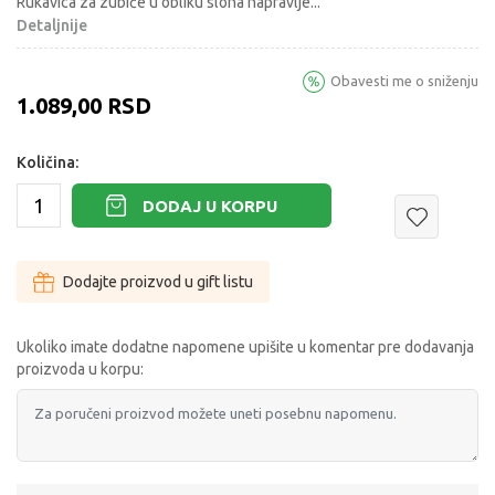
Rukavica za zubiće u obliku slona napravlje
...
Detaljnije
Obavesti me o sniženju
1.089,00
RSD
Količina:
DODAJ U KORPU
Dodajte proizvod u gift listu
Ukoliko imate dodatne napomene upišite u komentar pre dodavanja
proizvoda u korpu: