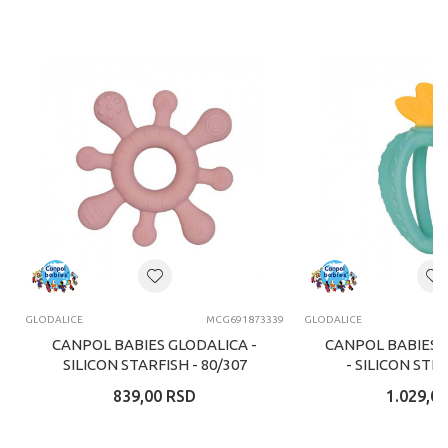
GLODALICE
MCG691873339
GLODALICE
CANPOL BABIES GLODALICA -
CANPOL BABIES 
SILICON STARFISH - 80/307
- SILICON ST
80/400 - T
839,00
RSD
1.029,00