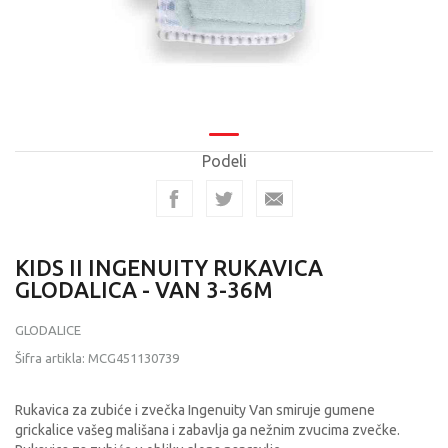
Podeli
KIDS II INGENUITY RUKAVICA
GLODALICA - VAN 3-36M
GLODALICE
Šifra artikla:
MCG451130739
Rukavica za zubiće i zvečka Ingenuity Van smiruje gumene
grickalice vašeg mališana i zabavlja ga nežnim zvucima zvečke.