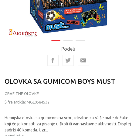
Podeli
OLOVKA SA GUMICOM BOYS MUST
GRAFITNE OLOVKE
Šifra artikla:
MGL0584532
Hemijska olovka sa gumicom na vrhu, idealne za Vaše male dečake
koji će je koristiti za pisanje u školi ili vannastavne aktivnosti. Displej
sadrži 48 komada. Uzr
...