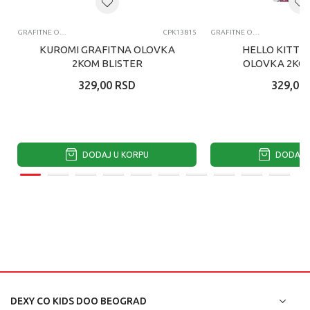
GRAFITNE OLOVKE
CPK13815
GRAFITNE OLOVKE
KUROMI GRAFITNA OLOVKA
HELLO KITTY
2KOM BLISTER
OLOVKA 2KOM
329,00
RSD
329,00
DODAJ U KORPU
DODAJ U
DEXY CO KIDS DOO BEOGRAD