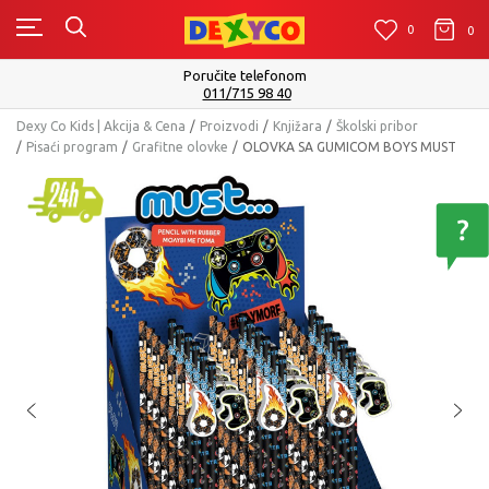
0
0
0
Poručite telefonom
011/715 98 40
Dexy Co Kids | Akcija & Cena
Proizvodi
Knjižara
Školski pribor
Pisaći program
Grafitne olovke
OLOVKA SA GUMICOM BOYS MUST