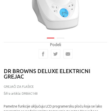
Podeli
DR BROWNS DELUXE ELEKTRICNI
GREJAC
GREJAČI ZA FLAŠICE
Šifra artikla:
DRBAC148
Pametne funkcije uključuju LCD programersku ploču koja se lako