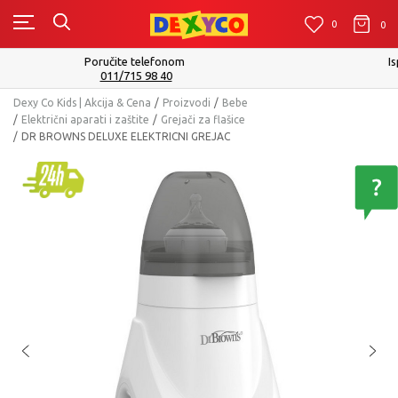
0
0
0
Isporuku možete očekivati u roku od 2 do 4 radna dana!
Pogledaj više
Dexy Co Kids | Akcija & Cena
Proizvodi
Bebe
Električni aparati i zaštite
Grejači za flašice
DR BROWNS DELUXE ELEKTRICNI GREJAC