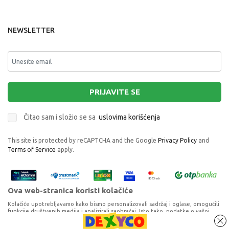
NEWSLETTER
PRIJAVITE SE
Čitao sam i složio se sa
uslovima korišćenja
This site is protected by reCAPTCHA and the Google
Privacy Policy
and
Terms of Service
apply.
Ova web-stranica koristi kolačiće
Kolačiće upotrebljavamo kako bismo personalizovali sadržaj i oglase, omogućili
funkcije društvenih medija i analizirali saobraćaj. Isto tako, podatke o vašoj
upotrebi naše web-lokacije delimo s partnerima za društvene medije,
oglašavanje i analizu, a oni ih mogu kombinovati s drugim podacima koje ste im