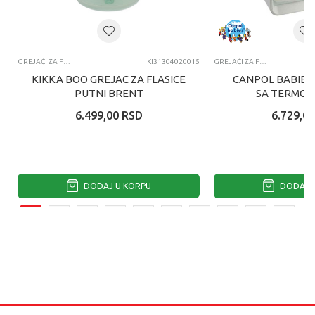
GREJAČI ZA FLAŠICE
KI31304020015
GREJAČI ZA FLAŠICE
KIKKA BOO GREJAC ZA FLASICE
CANPOL BABIES 
PUTNI BRENT
SA TERMOS
STERILIZATOR
6.499,00
RSD
6.729,00
HL50
DODAJ U KORPU
DODAJ U