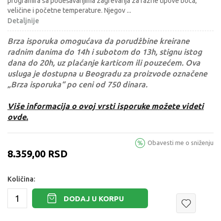
programira sa podešavanjima zagrevanja za razne tipove boca,
veličine i početne temperature. Njegov
...
Detaljnije
Brza isporuka omogućava da porudžbine kreirane
radnim danima do 14h i subotom do 13h, stignu istog
dana do 20h, uz plaćanje karticom ili pouzećem. Ova
usluga je dostupna u Beogradu za proizvode označene
„Brza isporuka“ po ceni od 750 dinara.
Više informacija o ovoj vrsti isporuke možete videti
ovde.
Obavesti me o sniženju
8.359,00
RSD
Količina:
DODAJ U KORPU