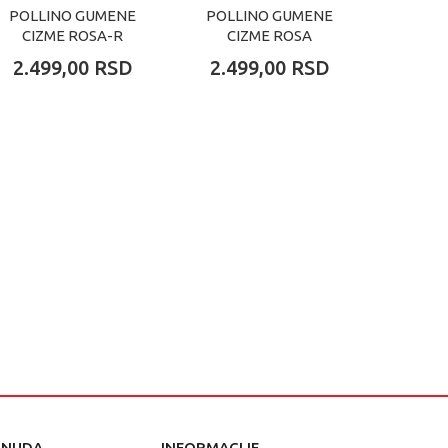
POLLINO GUMENE
POLLINO GUMENE
POLL
CIZME ROSA-R
CIZME ROSA
CI
2.499,00
RSD
2.499,00
RSD
2.49
ONUDA
INFORMACIJE