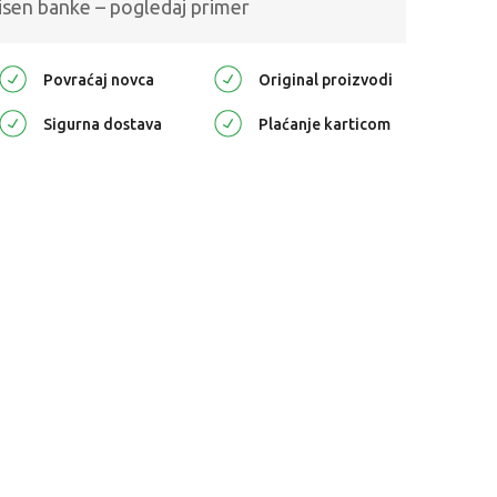
isen banke – pogledaj primer
Povraćaj novca
Original proizvodi
Sigurna dostava
Plaćanje karticom