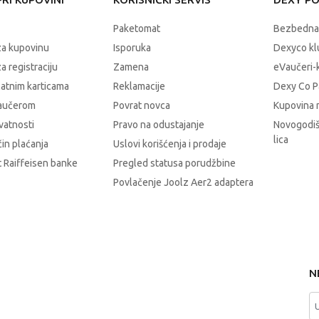
Paketomat
Bezbedna
za kupovinu
Isporuka
Dexyco klu
a registraciju
Zamena
eVaučeri-
latnim karticama
Reklamacije
Dexy Co P
vaučerom
Povrat novca
Kupovina 
ivatnosti
Pravo na odustajanje
Novogodiš
lica
čin plaćanja
Uslovi korišćenja i prodaje
 Raiffeisen banke
Pregled statusa porudžbine
Povlačenje Joolz Aer2 adaptera
N