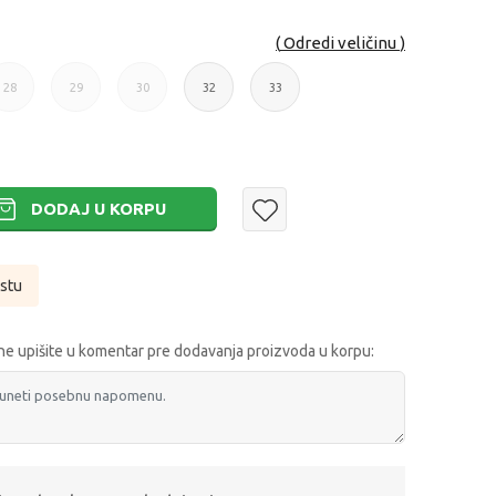
Odredi veličinu
28
29
30
32
33
28
29
30
32
33
DODAJ U KORPU
istu
e upišite u komentar pre dodavanja proizvoda u korpu: