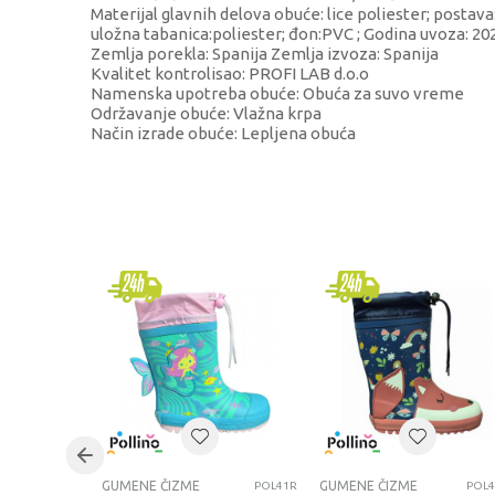
Materijal glavnih delova obuće: lice poliester; postava
uložna tabanica:poliester; đon:PVC ; Godina uvoza: 20
Zemlja porekla: Spanija Zemlja izvoza: Spanija
Kvalitet kontrolisao: PROFI LAB d.o.o
Namenska upotreba obuće: Obuća za suvo vreme
Održavanje obuće: Vlažna krpa
Način izrade obuće: Lepljena obuća
KARAKTERISTIKA
Kategorija
Brend
Pol
Sezona
Kategorija
GUMENE ČIZME
GUMENE ČIZME
POL41R
POL4