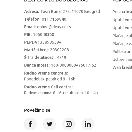
Adresa:
Tošin Bunar 272, 11070 Beograd
Pravna lica
Telefon:
011 7159840
Uputstvo 
Email:
online@dexy.co.rs
Uputstvo z
PIB:
105048360
Plaćanje p
PEPDV:
338985594
Plaćanje 
Matični broj:
20302208
Politika pr
Šifra delatnosti:
4719
Uslovi i na
Banca Intesa:
160-0000000475017-52
Web kredit
Radno vreme centrale:
Ponedeljak-petak od 8 - 16h.
Radno vreme Call centra:
Radnim danima: 8-16h i subotom: 10-14h
Povežimo se!