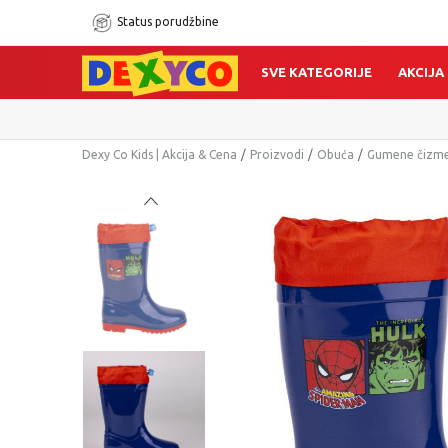
Status porudžbine
SVE KATEGORIJE
AKCIJA
Dexy Co Kids | Akcija & Cena
Proizvodi
Obuća
Gumene čizm