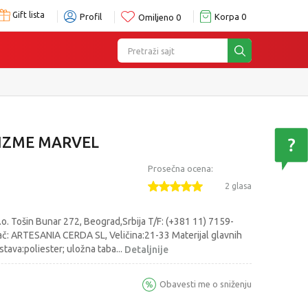
Gift lista
Profil
Korpa
0
Omiljeno
0
Pretraži sajt
IZME MARVEL
Prosečna ocena:
2 glasa
o. Tošin Bunar 272, Beograd,Srbija T/F: (+381 11) 7159-
č: ARTESANIA CERDA SL, Veličina:21-33 Materijal glavnih
stava:poliester; uložna taba
...
Detaljnije
Obavesti me o sniženju