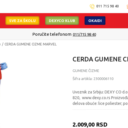
011 715 98 40
SVE ZA ŠKOLU
DEXYCO KLUB
OKAIDI
Poručite telefonom
011/715 98 40
e
CERDA GUMENE CIZME MARVEL
CERDA GUMENE C
GUMENE ČIZME
Šifra artikla:
2300006110
Uvoznik za Srbiju: DEXY CO d.o.
820, www.dexy.co.rs Proizvođa
delova obuće: lice poliester; po
2.009,00
RSD