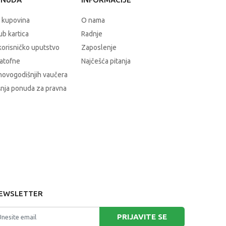
 kupovina
O nama
b kartica
Radnje
korisničko uputstvo
Zaposlenje
atofne
Najčešća pitanja
novogodišnjih vaučera
nja ponuda za pravna
EWSLETTER
PRIJAVITE SE