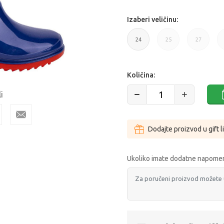
Izaberi veličinu:
24
25
27
24
25
27
Količina:
i
Dodajte proizvod u gift l
Ukoliko imate dodatne napomen