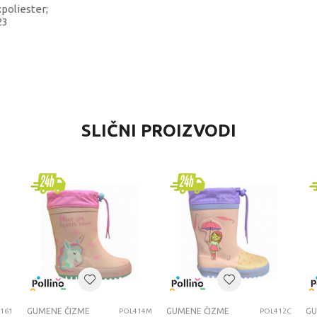
:poliester;
23
VREDNOST
SLIČNI PROIZVODI
Gumene čizme
Cerda
dečaci
jesen/zima 2023
GUMENE CIZME
GUMENE ČIZME
GUMENE ČIZME
GU
161
POL414M
POL412C