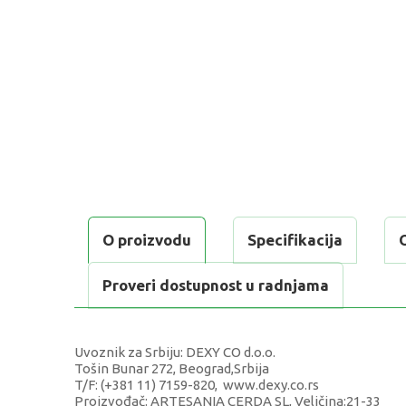
O proizvodu
Specifikacija
Proveri dostupnost u radnjama
Uvoznik za Srbiju: DEXY CO d.o.o.
Tošin Bunar 272, Beograd,Srbija
T/F: (+381 11) 7159-820, www.dexy.co.rs
Proizvođač: ARTESANIA CERDA SL, Veličina:21-33