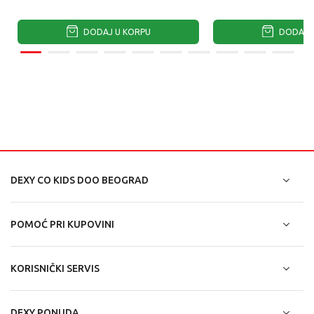
DODAJ U KORPU
DODAJ U
DEXY CO KIDS DOO BEOGRAD
POMOĆ PRI KUPOVINI
KORISNIČKI SERVIS
DEXY PONUDA