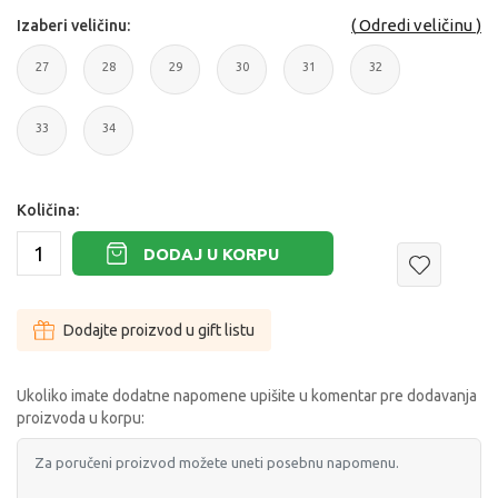
Odredi veličinu
Izaberi veličinu:
27
28
29
30
31
32
27
28
29
30
31
32
33
34
33
34
Količina:
DODAJ U KORPU
Dodajte proizvod u gift listu
Ukoliko imate dodatne napomene upišite u komentar pre dodavanja
proizvoda u korpu: