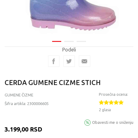
Podeli
CERDA GUMENE CIZME STICH
Prosečna ocena:
GUMENE ČIZME
Šifra artikla:
2300006605
2 glasa
Obavesti me o sniženju
3.199,00
RSD