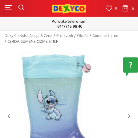
0
0
0
Poručite telefonom
011/715 98 40
Dexy Co Kids | Akcija & Cena
Proizvodi
Obuća
Gumene čizme
CERDA GUMENE CIZME STICH