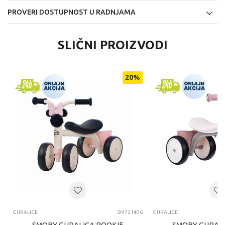
PROVERI DOSTUPNOST U RADNJAMA
SLIČNI PROIZVODI
20
%
GURALICE
SM721406
GURALICE
SMOBY GURALICA ROOKIE
SMOBY GURALI