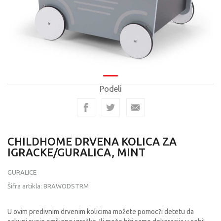
Podeli
CHILDHOME DRVENA KOLICA ZA
IGRACKE/GURALICA, MINT
GURALICE
Šifra artikla:
BRAWODSTRM
U ovim predivnim drvenim kolicima možete pomoc?i detetu da