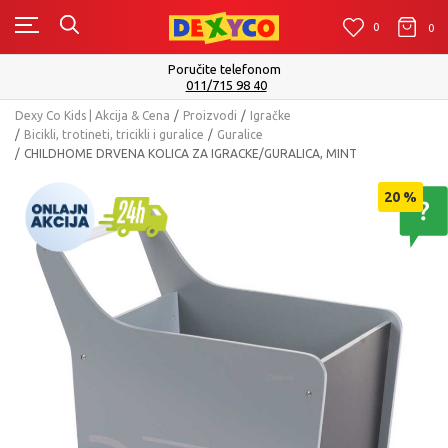
0
0
0
Isporuku možete očekivati u roku od 2 do 4 radna dana!
Pogledaj više
Dexy Co Kids | Akcija & Cena
Proizvodi
Igračke
Bicikli, trotineti, tricikli i guralice
Guralice
CHILDHOME DRVENA KOLICA ZA IGRACKE/GURALICA, MINT
20
%