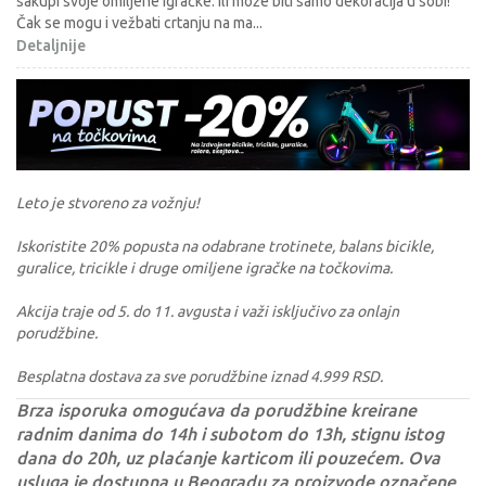
sakupi svoje omiljene igračke. Ili može biti samo dekoracija u sobi!
Čak se mogu i vežbati crtanju na ma
...
Detaljnije
Leto je stvoreno za vožnju!
Iskoristite 20% popusta na odabrane trotinete, balans bicikle,
guralice, tricikle i druge omiljene igračke na točkovima.
Akcija traje od 5. do 11. avgusta i važi isključivo za onlajn
porudžbine.
Besplatna dostava za sve porudžbine iznad 4.999 RSD.
Brza isporuka omogućava da porudžbine kreirane
radnim danima do 14h i subotom do 13h, stignu istog
dana do 20h, uz plaćanje karticom ili pouzećem. Ova
usluga je dostupna u Beogradu za proizvode označene