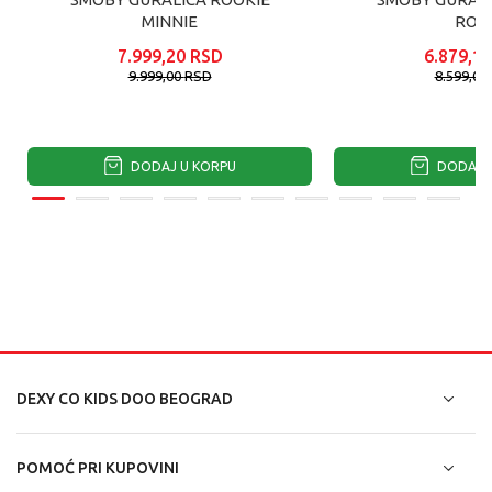
MINNIE
ROZ
7.999,20
RSD
6.879,19
9.999,00
RSD
8.599,00
DODAJ U KORPU
DODAJ U
DEXY CO KIDS DOO BEOGRAD
POMOĆ PRI KUPOVINI