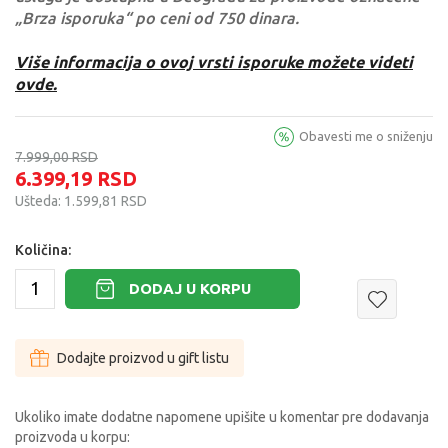
„Brza isporuka“ po ceni od 750 dinara.
Više informacija o ovoj vrsti isporuke možete videti
ovde.
Obavesti me o sniženju
7.999,00
RSD
6.399,19
RSD
Ušteda:
1.599,81
RSD
Količina:
DODAJ U KORPU
Dodajte proizvod u gift listu
Ukoliko imate dodatne napomene upišite u komentar pre dodavanja
proizvoda u korpu: