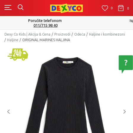
0
0
0
Isporuku možete očekivati u roku od 2 do 4 radna dana!
Pogledaj više
Dexy Co Kids | Akcija & Cena
Proizvodi
Odeća
Haljine i kombinezoni
Haljine
ORIGINAL MARINES HALJINA