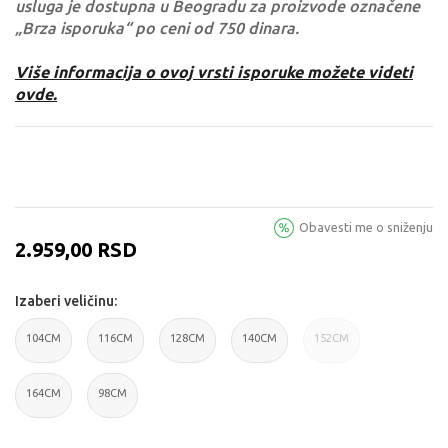
usluga je dostupna u Beogradu za proizvode označene
„Brza isporuka“ po ceni od 750 dinara.
Više informacija o ovoj vrsti isporuke možete videti
ovde.
Obavesti me o sniženju
2.959,00
RSD
Izaberi veličinu:
104CM
116CM
128CM
140CM
152CM
104CM
116CM
128CM
140CM
152CM
164CM
98CM
164CM
98CM