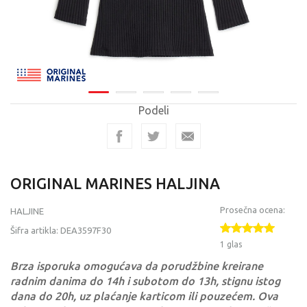
Podeli
ORIGINAL MARINES HALJINA
Prosečna ocena:
HALJINE
Šifra artikla:
DEA3597F30
1 glas
Brza isporuka omogućava da porudžbine kreirane
radnim danima do 14h i subotom do 13h, stignu istog
dana do 20h, uz plaćanje karticom ili pouzećem. Ova