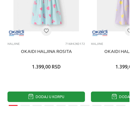
HALJINE
716442K0172
HALJINE
OKAIDI HALJINA ROSITA
OKAIDI HALJI
1.399,00
RSD
1.399,00
DODAJ U KORPU
DODAJ U