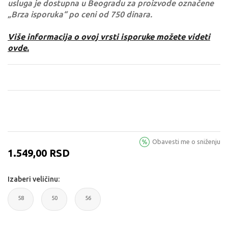
usluga je dostupna u Beogradu za proizvode označene
„Brza isporuka“ po ceni od 750 dinara.
Više informacija o ovoj vrsti isporuke možete videti
ovde.
Obavesti me o sniženju
1.549,00
RSD
Izaberi veličinu:
58
50
56
58CM
50CM
56CM