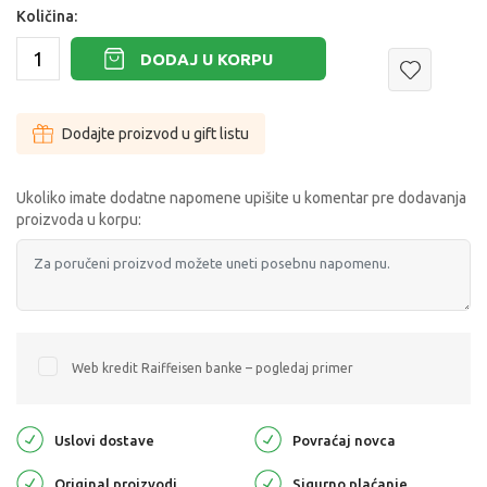
Količina:
DODAJ U KORPU
Dodajte proizvod u gift listu
Ukoliko imate dodatne napomene upišite u komentar pre dodavanja
proizvoda u korpu:
Web kredit Raiffeisen banke – pogledaj primer
Uslovi dostave
Povraćaj novca
Original proizvodi
Sigurno plaćanje