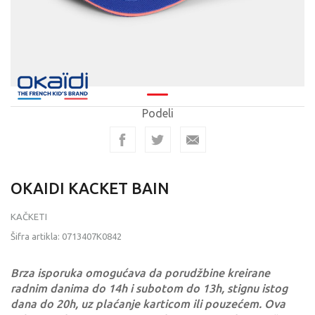
Podeli
OKAIDI KACKET BAIN
KAČKETI
Šifra artikla:
0713407K0842
Brza isporuka omogućava da porudžbine kreirane
radnim danima do 14h i subotom do 13h, stignu istog
dana do 20h, uz plaćanje karticom ili pouzećem. Ova