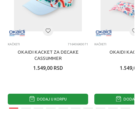
KAČKETI
716406K0071
KAČKETI
OKAIDI KACKET ZA DECAKE
OKAIDI KACK
CASSUMMER
1.549,00
RSD
1.549,00
DODAJ U KORPU
DODAJ U