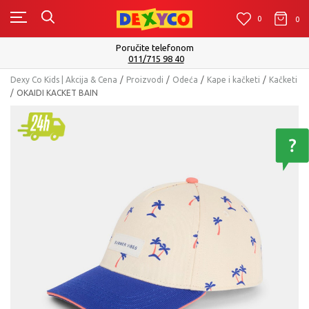
0
0
0
Poručite telefonom
011/715 98 40
Dexy Co Kids | Akcija & Cena
Proizvodi
Odeća
Kape i kačketi
Kačketi
OKAIDI KACKET BAIN