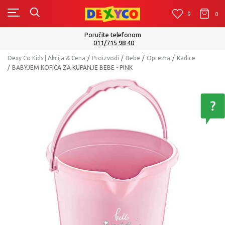
0
0
0
Isporuku možete očekivati u roku od 2 do 4 radn
Pogledaj više
Dexy Co Kids | Akcija & Cena
Proizvodi
Bebe
Oprema
Kadice
BABYJEM KOFICA ZA KUPANJE BEBE - PINK