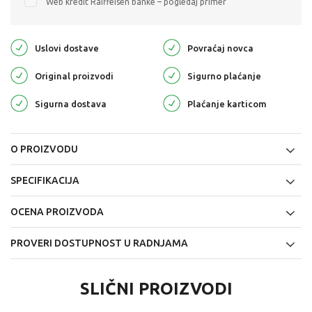
Web kredit Raiffeisen banke – pogledaj primer
Uslovi dostave
Povraćaj novca
Original proizvodi
Sigurno plaćanje
Sigurna dostava
Plaćanje karticom
O PROIZVODU
SPECIFIKACIJA
OCENA PROIZVODA
PROVERI DOSTUPNOST U RADNJAMA
SLIČNI PROIZVODI