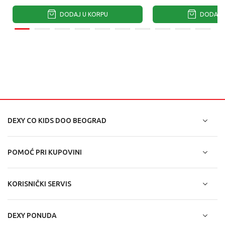
DODAJ U KORPU
DODAJ U
DEXY CO KIDS DOO BEOGRAD
POMOĆ PRI KUPOVINI
KORISNIČKI SERVIS
DEXY PONUDA