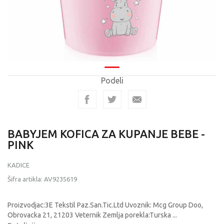
Podeli
BABYJEM KOFICA ZA KUPANJE BEBE -
PINK
KADICE
Šifra artikla:
AV9235619
Proizvodjac:3E Tekstil Paz.San.Tic.Ltd Uvoznik: Mcg Group Doo,
Obrovacka 21, 21203 Veternik Zemlja porekla:Turska
...