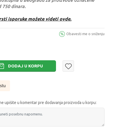
dostupna u Beogradu za proizvode označene
d 750 dinara.
rsti isporuke možete videti ovde.
Obavesti me o sniženju
DODAJ U KORPU
istu
e upišite u komentar pre dodavanja proizvoda u korpu: