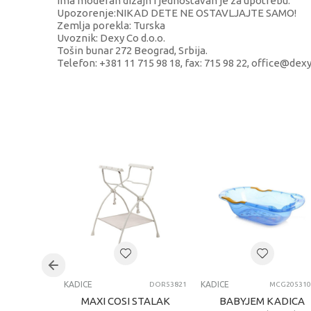
Ima moderan dizajn i jednostavan je za upotrebu.
Upozorenje:NIKAD DETE NE OSTAVLJAJTE SAMO!
Zemlja porekla: Turska
Uvoznik: Dexy Co d.o.o.
Tošin bunar 272 Beograd, Srbija.
Telefon: +381 11 715 98 18, fax: 715 98 22, office@dexy
KARAKTERISTIKA
Kategorija
Brend
Uzrast
Kategorija
KADICE
KADICE
DOR53821
MCG205310
MAXI COSI STALAK
BABYJEM KADICA