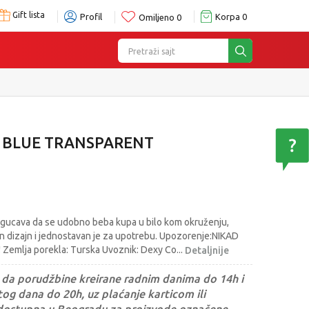
Gift lista
Profil
Korpa
0
Omiljeno
0
Pretraži sajt
A BLUE TRANSPARENT
gucava da se udobno beba kupa u bilo kom okruženju,
n dizajn i jednostavan je za upotrebu. Upozorenje:NIKAD
mlja porekla: Turska Uvoznik: Dexy Co
...
Detaljnije
da porudžbine kreirane radnim danima do 14h i
og dana do 20h, uz plaćanje karticom ili