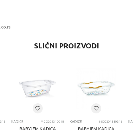
.co.rs
VREDNOST
SLIČNI PROIZVODI
Kadice
BEBEKEVI
0+ meseci
KADICE
KADICE
KADICE
KA
315
MCG205310018
MCG204310316
BABYJEM KADICA
BABYJEM KADICA