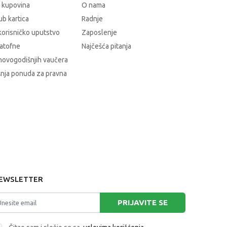
 kupovina
O nama
b kartica
Radnje
korisničko uputstvo
Zaposlenje
atofne
Najčešća pitanja
novogodišnjih vaučera
nja ponuda za pravna
EWSLETTER
PRIJAVITE SE