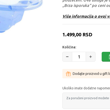
pouzećem. Ova usluga je 
„Brza isporuka“ po ceni o
Više informacija o ovoj v
1.499,00
RSD
Količina:
Dodajte proizvod u gift l
Ukoliko imate dodatne napomen