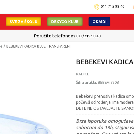
011 715 98 40
SVE ZA ŠKOLU
DEXYCO KLUB
OKAIDI
Poručite telefonom
011/715 98 40
ce
BEBEKEVI KADICA BLUE TRANSPARENT
BEBEKEVI KADIC
KADICE
Šifra artikla:
BEBEVI720B
Bebekevi prenosiva kadica omo
počevši od rođenja. Ima modera
DETE NE OSTAVLJAJTE SAMO! Ze
Brza isporuka omogućava 
subotom do 13h, stignu ist