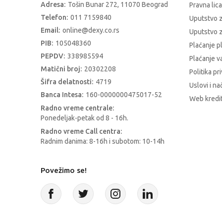
Adresa:
Tošin Bunar 272, 11070 Beograd
Pravna lica
Telefon:
011 7159840
Uputstvo 
Email:
online@dexy.co.rs
Uputstvo z
PIB:
105048360
Plaćanje p
PEPDV:
338985594
Plaćanje 
Matični broj:
20302208
Politika pr
Šifra delatnosti:
4719
Uslovi i na
Banca Intesa:
160-0000000475017-52
Web kredit
Radno vreme centrale:
Ponedeljak-petak od 8 - 16h.
Radno vreme Call centra:
Radnim danima: 8-16h i subotom: 10-14h
Povežimo se!