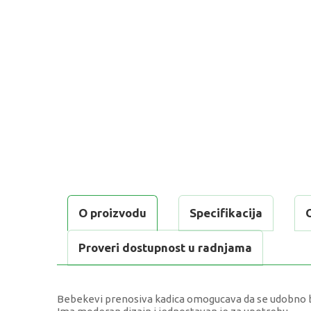
O proizvodu
Specifikacija
Proveri dostupnost u radnjama
Bebekevi prenosiva kadica omogucava da se udobno be