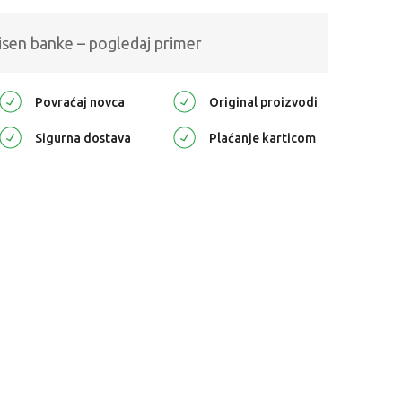
isen banke – pogledaj primer
Povraćaj novca
Original proizvodi
Sigurna dostava
Plaćanje karticom