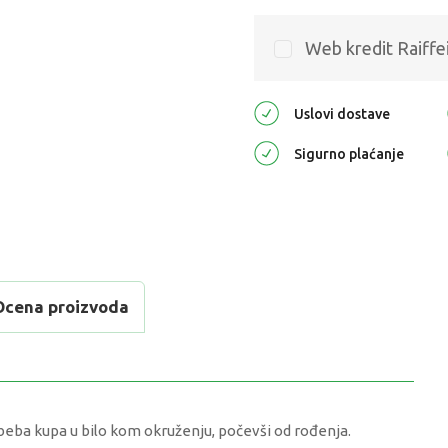
Web kredit Raiffe
Uslovi dostave
Sigurno plaćanje
Ocena proizvoda
ba kupa u bilo kom okruženju, počevši od rođenja.