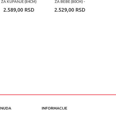
ZA KUPANJE (84CM)
ZA BEBE (80CM) -
ZA KUP
- BLUE
PINK
2.589,00
RSD
2.529,00
RSD
2.58
ONUDA
INFORMACIJE