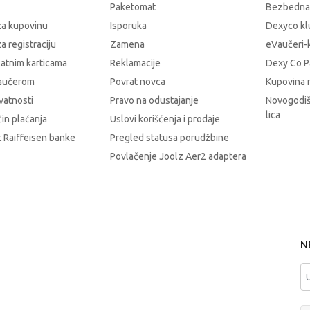
Paketomat
Bezbedna
za kupovinu
Isporuka
Dexyco klu
a registraciju
Zamena
eVaučeri-
latnim karticama
Reklamacije
Dexy Co P
vaučerom
Povrat novca
Kupovina 
ivatnosti
Pravo na odustajanje
Novogodiš
lica
čin plaćanja
Uslovi korišćenja i prodaje
 Raiffeisen banke
Pregled statusa porudžbine
Povlačenje Joolz Aer2 adaptera
N