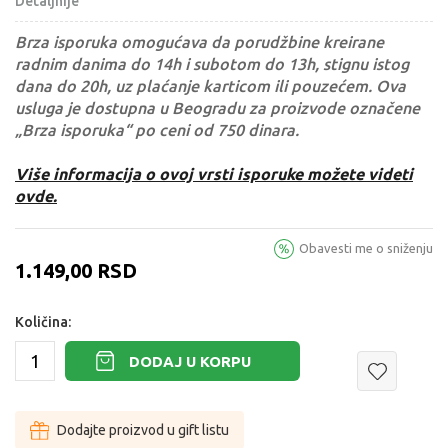
Detaljnije
Brza isporuka omogućava da porudžbine kreirane
radnim danima do 14h i subotom do 13h, stignu istog
dana do 20h, uz plaćanje karticom ili pouzećem. Ova
usluga je dostupna u Beogradu za proizvode označene
„Brza isporuka“ po ceni od 750 dinara.
Više informacija o ovoj vrsti isporuke možete videti
ovde.
Obavesti me o sniženju
1.149,00
RSD
Količina:
DODAJ U KORPU
Dodajte proizvod u gift listu