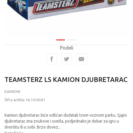
Podeli
TEAMSTERZ LS KAMION DJUBRETARAC
KAMIONI
Šifra artikla:
HL1416561
Kamion djubretarac biće odličan dodatak tvom voznom parku. Sjajni
djubretarac ima zvukove i svetla, podjednako je dobar za igru u
dvorištu ili u sobi. Brzo dovez
...