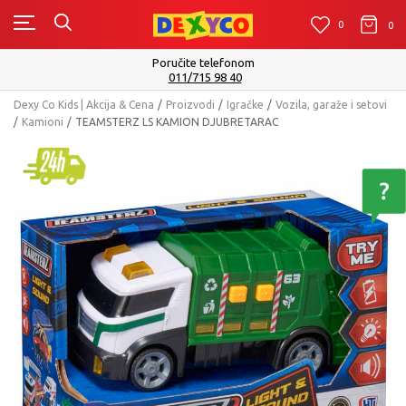
0
0
0
Poručite telefonom
011/715 98 40
Dexy Co Kids | Akcija & Cena
Proizvodi
Igračke
Vozila, garaže i setovi
Kamioni
TEAMSTERZ LS KAMION DJUBRETARAC