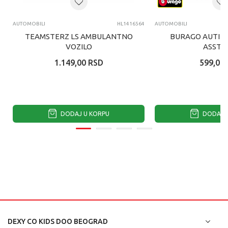
AUTOMOBILI
HL1416564
AUTOMOBILI
TEAMSTERZ LS AMBULANTNO
BURAGO AUTIĆ 
VOZILO
ASST 1
1.149,00
RSD
599,00
DODAJ U KORPU
DODAJ U
DEXY CO KIDS DOO BEOGRAD