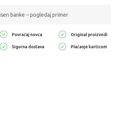
isen banke – pogledaj primer
Povraćaj novca
Original proizvodi
Sigurna dostava
Plaćanje karticom