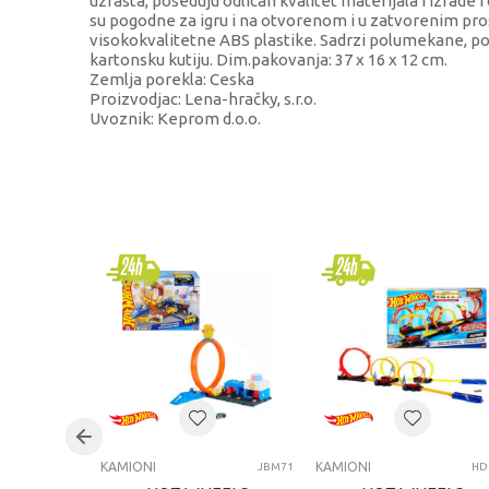
uzrasta, poseduju odlican kvalitet materijala i izrade 
su pogodne za igru i na otvorenom i u zatvorenim pro
visokokvalitetne ABS plastike. Sadrzi polumekane, po
kartonsku kutiju. Dim.pakovanja: 37 x 16 x 12 cm.
Zemlja porekla: Ceska
Proizvodjac: Lena-hračky, s.r.o.
Uvoznik: Keprom d.o.o.
KARAKTERISTIKA
Kategorija
Brend
Pol
Uzrast
Kategorija
KAMIONI
KAMIONI
JBM71
HD