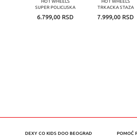
HOT WHEELS
HOT WHEELS
SUPER POLICIJSKA
TRKACKA STAZA
STANICA SET
MULTI LOOP SET
6.799,00
RSD
7.999,00
RSD
DEXY CO KIDS DOO BEOGRAD
POMOĆ P