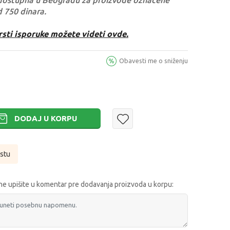
dostupna u Beogradu za proizvode označene
d 750 dinara.
rsti isporuke možete videti ovde.
Obavesti me o sniženju
DODAJ U KORPU
istu
e upišite u komentar pre dodavanja proizvoda u korpu: