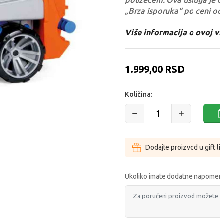
pouzećem. Ova usluga je 
„Brza isporuka“ po ceni o
Više informacija o ovoj v
1.999,00
RSD
Količina:
Dodajte proizvod u gift l
Ukoliko imate dodatne napomen