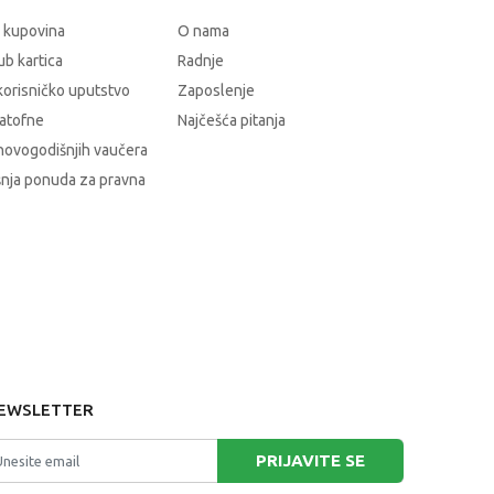
 kupovina
O nama
b kartica
Radnje
korisničko uputstvo
Zaposlenje
atofne
Najčešća pitanja
novogodišnjih vaučera
nja ponuda za pravna
EWSLETTER
PRIJAVITE SE