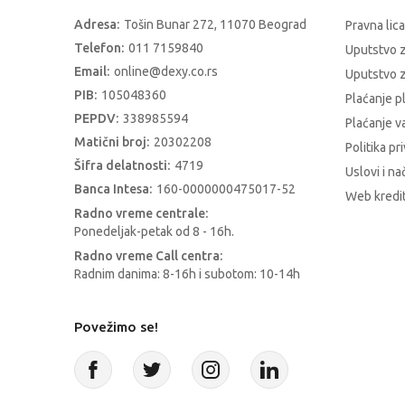
Adresa:
Tošin Bunar 272, 11070 Beograd
Pravna lica
Telefon:
011 7159840
Uputstvo 
Email:
online@dexy.co.rs
Uputstvo z
PIB:
105048360
Plaćanje p
PEPDV:
338985594
Plaćanje 
Matični broj:
20302208
Politika pr
Šifra delatnosti:
4719
Uslovi i na
Banca Intesa:
160-0000000475017-52
Web kredit
Radno vreme centrale:
Ponedeljak-petak od 8 - 16h.
Radno vreme Call centra:
Radnim danima: 8-16h i subotom: 10-14h
Povežimo se!