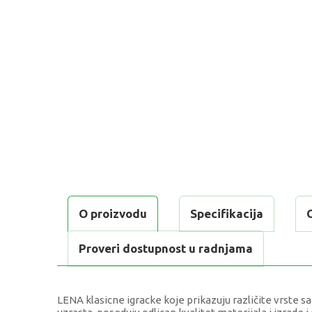
O proizvodu
Specifikacija
Proveri dostupnost u radnjama
LENA klasicne igracke koje prikazuju različite vrste s