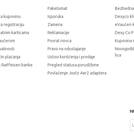
Paketomat
Bezbedna
za kupovinu
Isporuka
Dexyco klu
a registraciju
Zamena
eVaučeri-
latnim karticama
Reklamacije
Dexy Co P
vaučerom
Povrat novca
Kupovina 
ivatnosti
Pravo na odustajanje
Novogodiš
lica
čin plaćanja
Uslovi korišćenja i prodaje
 Raiffeisen banke
Pregled statusa porudžbine
Povlačenje Joolz Aer2 adaptera
N