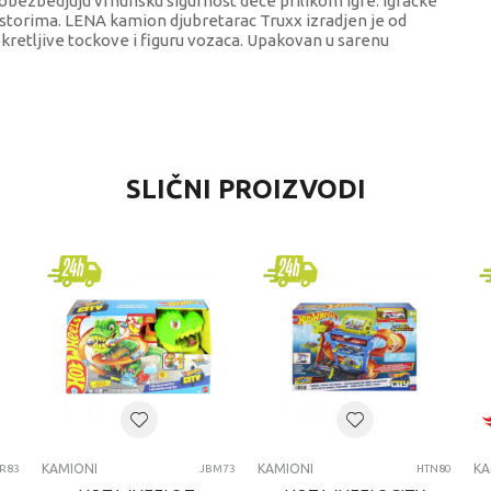
i obezbedjuju vrhunsku sigurnost dece prilikom igre. Igracke
storima. LENA kamion djubretarac Truxx izradjen je od
kretljive tockove i figuru vozaca. Upakovan u sarenu
VREDNOST
SLIČNI PROIZVODI
Kamioni
Lena
dečaci
1-3 godine
KAMIONI
KAMIONI
KAMIONI
KA
R83
JBM73
HTN80