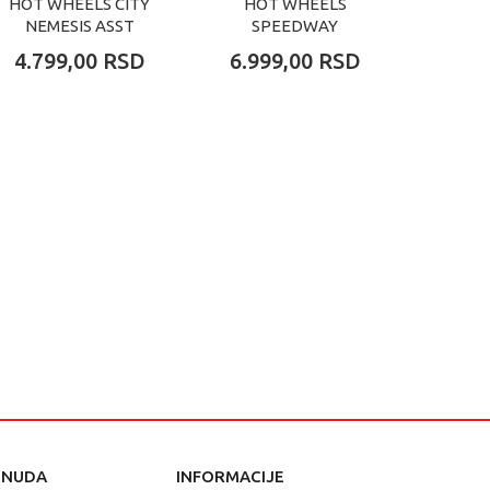
HOT WHEELS CITY
HOT WHEELS
HOT 
NEMESIS ASST
SPEEDWAY
TRA
TRANSPORTER
4.799,00
RSD
6.999,00
RSD
3.99
ONUDA
INFORMACIJE