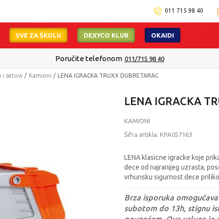
011 715 98 40
SVE ZA ŠKOLU
DEXYCO KLUB
OKAIDI
Poručite telefonom
011/715 98 40
 i setovi
Kamioni
LENA IGRACKA TRUXX DUBRETARAC
LENA IGRACKA T
KAMIONI
Šifra artikla:
KPA057163
LENA klasicne igracke koje prik
dece od najranijeg uzrasta, pose
vrhunsku sigurnost dece priliko
Brza isporuka omogućava 
subotom do 13h, stignu ist