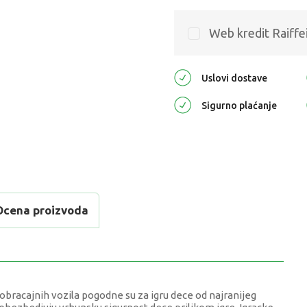
Web kredit Raiffe
Uslovi dostave
Sigurno plaćanje
Ocena proizvoda
aobracajnih vozila pogodne su za igru dece od najranijeg