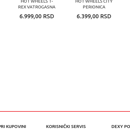
HOT WHEELS T-
HOT WHEELS CITY
REX VATROGASNA
PERIONICA
STANICA
6.999,00
RSD
6.399,00
RSD
RI KUPOVINI
KORISNIČKI SERVIS
DEXY P