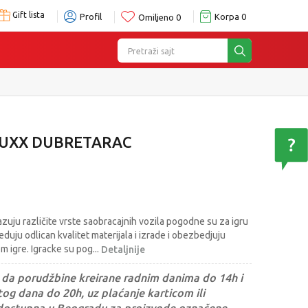
Gift lista
Profil
Korpa
0
Omiljeno
0
Pretraži sajt
RUXX DUBRETARAC
azuju različite vrste saobracajnih vozila pogodne su za igru
duju odlican kvalitet materijala i izrade i obezbedjuju
m igre. Igracke su pog
...
Detaljnije
da porudžbine kreirane radnim danima do 14h i
og dana do 20h, uz plaćanje karticom ili