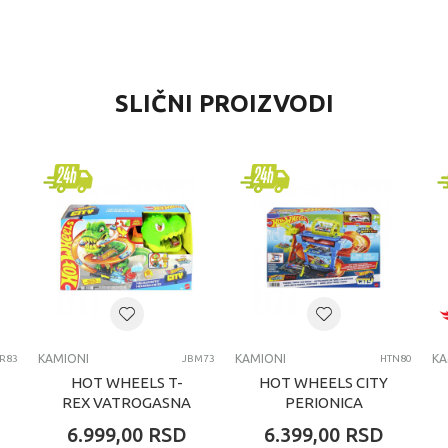
VREDNOST
SLIČNI PROIZVODI
Kamioni
Flip Cars
dečaci
4-6 godina
KAMIONI
KAMIONI
KAMIONI
KA
R83
JBM73
HTN80
HOT WHEELS T-
HOT WHEELS CITY
REX VATROGASNA
PERIONICA
STANICA
6.999,00
RSD
6.399,00
RSD