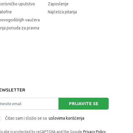
korisničko uputstvo
Zaposlenje
atofne
Najčešća pitanja
novogodišnjih vaučera
nja ponuda za pravna
EWSLETTER
PRIJAVITE SE
Čitao sam i složio se sa
uslovima korišćenja
is site is protected by reCAPTCHA and the Google
Privacy Policy