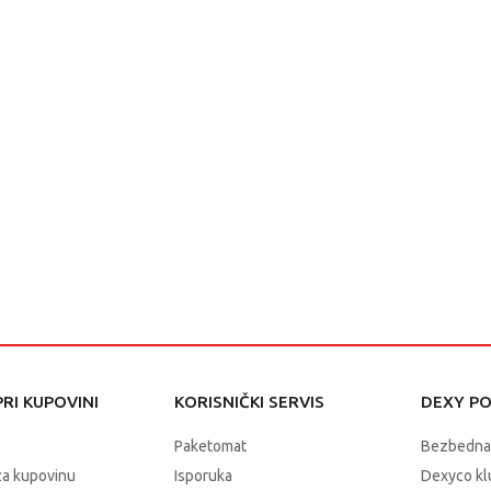
RI KUPOVINI
KORISNIČKI SERVIS
DEXY P
Paketomat
Bezbedna
za kupovinu
Isporuka
Dexyco klu