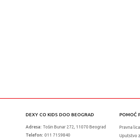
DEXY CO KIDS DOO BEOGRAD
POMOĆ P
Adresa:
Tošin Bunar 272, 11070 Beograd
Pravna lica
Telefon:
011 7159840
Uputstvo 