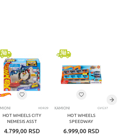
MIONI
KAMIONI
KAMIONI
HDR29
GVG37
HOT WHEELS CITY
HOT WHEELS
HOT 
NEMESIS ASST
SPEEDWAY
TRA
TRANSPORTER
4.799,00
RSD
6.999,00
RSD
3.99