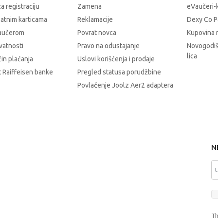
a registraciju
Zamena
eVaučeri-
latnim karticama
Reklamacije
Dexy Co P
vaučerom
Povrat novca
Kupovina 
ivatnosti
Pravo na odustajanje
Novogodiš
lica
čin plaćanja
Uslovi korišćenja i prodaje
 Raiffeisen banke
Pregled statusa porudžbine
Povlačenje Joolz Aer2 adaptera
N
Th