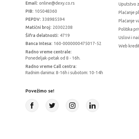
Email:
online@dexy.co.rs
Uputstvo z
PIB:
105048360
Plaćanje p
PEPDV:
338985594
Plaćanje 
Matični broj:
20302208
Politika pr
Šifra delatnosti:
4719
Uslovi i na
Banca Intesa:
160-0000000475017-52
Web kredit
Radno vreme centrale:
Ponedeljak-petak od 8 - 16h.
Radno vreme Call centra:
Radnim danima: 8-16h i subotom: 10-14h
Povežimo se!