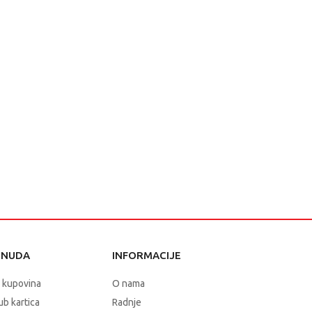
ONUDA
INFORMACIJE
 kupovina
O nama
b kartica
Radnje