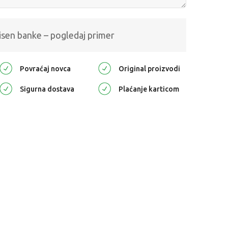
isen banke – pogledaj primer
Povraćaj novca
Original proizvodi
Sigurna dostava
Plaćanje karticom