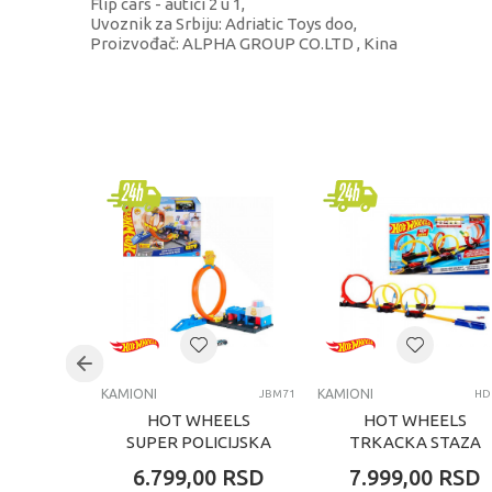
Flip cars - autići 2 u 1,
Uvoznik za Srbiju: Adriatic Toys doo,
Proizvođač: ALPHA GROUP CO.LTD , Kina
KARAKTERISTIKA
Kategorija
Brend
Pol
Uzrast
Kategorija
KAMIONI
KAMIONI
JBM71
HD
HOT WHEELS
HOT WHEELS
SUPER POLICIJSKA
TRKACKA STAZA
STANICA SET
MULTI LOOP SET
6.799,00
RSD
7.999,00
RSD