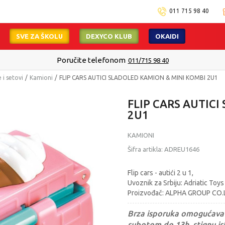
011 715 98 40
SVE ZA ŠKOLU
DEXYCO KLUB
OKAIDI
Poručite telefonom
011/715 98 40
 i setovi
Kamioni
FLIP CARS AUTICI SLADOLED KAMION & MINI KOMBI 2U1
FLIP CARS AUTIC
2U1
KAMIONI
Šifra artikla:
ADREU1646
Flip cars - autići 2 u 1,
Uvoznik za Srbiju: Adriatic Toys
Proizvođač: ALPHA GROUP CO.L
Brza isporuka omogućava 
subotom do 13h, stignu ist