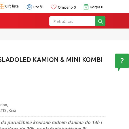
Gift lista
Profil
Korpa
0
Omiljeno
0
Pretraži sajt
I SLADOLED KAMION & MINI KOMBI
 doo,
TD , Kina
da porudžbine kreirane radnim danima do 14h i
og dana do 20h, uz plaćanje karticom ili