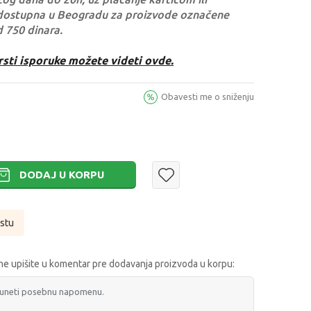
dostupna u Beogradu za proizvode označene
d 750 dinara.
rsti isporuke možete videti ovde.
Obavesti me o sniženju
DODAJ U KORPU
istu
e upišite u komentar pre dodavanja proizvoda u korpu: