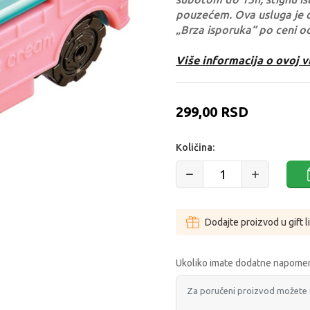
pouzećem. Ova usluga je 
„Brza isporuka“ po ceni o
Više informacija o ovoj v
299,00
RSD
Količina:
Dodajte proizvod u gift l
Ukoliko imate dodatne napomen