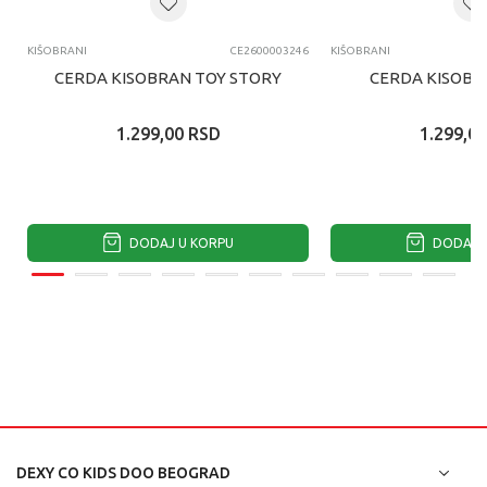
KIŠOBRANI
CE2600003246
KIŠOBRANI
CERDA KISOBRAN TOY STORY
CERDA KISOBR
1.299,00
RSD
1.299,00
DODAJ U KORPU
DODAJ U
DEXY CO KIDS DOO BEOGRAD