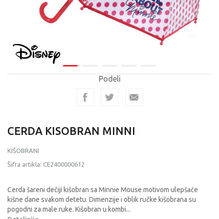
Podeli
CERDA KISOBRAN MINNI
KIŠOBRANI
Šifra artikla:
CE2400000612
Cerda šareni dečiji kišobran sa Minnie Mouse motivom ulepšaće
kišne dane svakom detetu. Dimenzije i oblik ručke kišobrana su
pogodni za male ruke. Kišobran u kombi
...