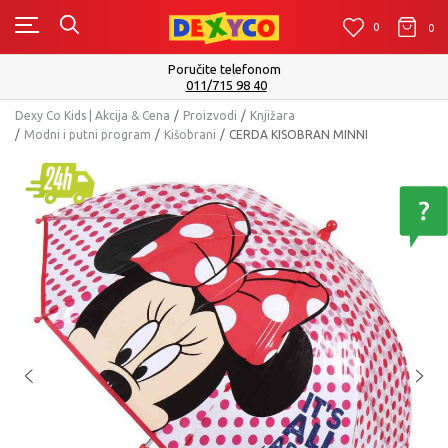
0
0
0
Poručite telefonom
Isporuku možete
011/715 98 40
Dexy Co Kids | Akcija & Cena
Proizvodi
Knjižara
Modni i putni program
Kišobrani
CERDA KISOBRAN MINNI