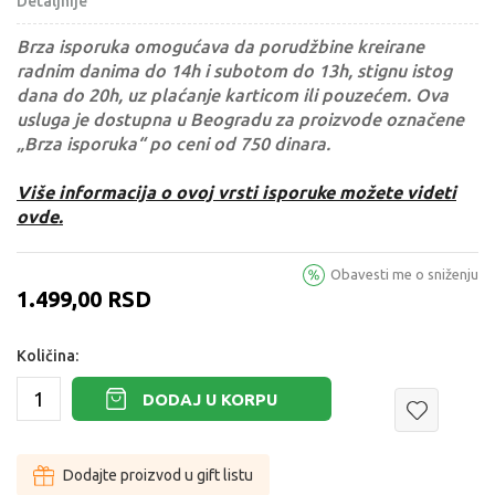
Detaljnije
Brza isporuka omogućava da porudžbine kreirane
radnim danima do 14h i subotom do 13h, stignu istog
dana do 20h, uz plaćanje karticom ili pouzećem. Ova
usluga je dostupna u Beogradu za proizvode označene
„Brza isporuka“ po ceni od 750 dinara.
Više informacija o ovoj vrsti isporuke možete videti
ovde.
Obavesti me o sniženju
1.499,00
RSD
Količina:
DODAJ U KORPU
Dodajte proizvod u gift listu