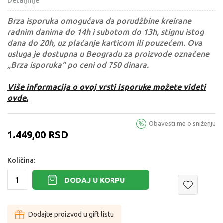
Detaljnije
Brza isporuka omogućava da porudžbine kreirane
radnim danima do 14h i subotom do 13h, stignu istog
dana do 20h, uz plaćanje karticom ili pouzećem. Ova
usluga je dostupna u Beogradu za proizvode označene
„Brza isporuka“ po ceni od 750 dinara.
Više informacija o ovoj vrsti isporuke možete videti
ovde.
Obavesti me o sniženju
1.449,00
RSD
Količina:
DODAJ U KORPU
Dodajte proizvod u gift listu