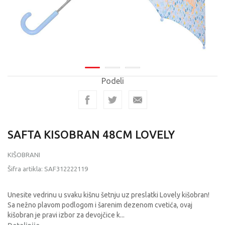
Podeli
SAFTA KISOBRAN 48CM LOVELY
KIŠOBRANI
Šifra artikla:
SAF312222119
Unesite vedrinu u svaku kišnu šetnju uz preslatki Lovely kišobran!
Sa nežno plavom podlogom i šarenim dezenom cvetića, ovaj
kišobran je pravi izbor za devojčice k
...