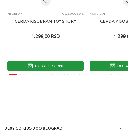
KIŠOBRANI
CE2600003246
KIŠOBRANI
CERDA KISOBRAN TOY STORY
CERDA KISOBR
1.299,00
RSD
1.299,00
DODAJ U KORPU
DODAJ U
DEXY CO KIDS DOO BEOGRAD