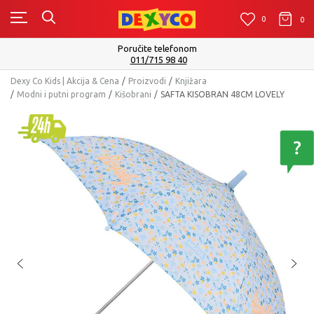
0
0
0
Poručite telefonom
011/715 98 40
Dexy Co Kids | Akcija & Cena
Proizvodi
Knjižara
Modni i putni program
Kišobrani
SAFTA KISOBRAN 48CM LOVELY