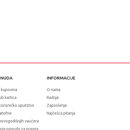
ONUDA
INFORMACIJE
 kupovina
O nama
b kartica
Radnje
korisničko uputstvo
Zaposlenje
atofne
Najčešća pitanja
novogodišnjih vaučera
nja ponuda za pravna