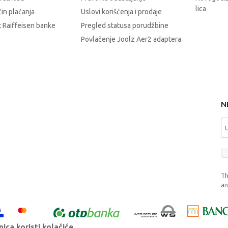
lica
čin plaćanja
Uslovi korišćenja i prodaje
 Raiffeisen banke
Pregled statusa porudžbine
Povlačenje Joolz Aer2 adaptera
N
Th
a
ica koristi kolačiće