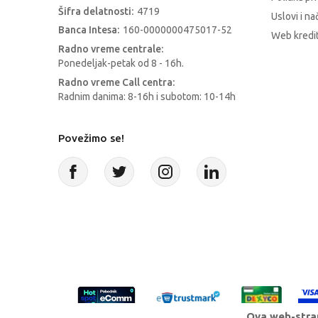
Šifra delatnosti:
4719
Uslovi i na
Banca Intesa:
160-0000000475017-52
Web kredit
Radno vreme centrale:
Ponedeljak-petak od 8 - 16h.
Radno vreme Call centra:
Radnim danima: 8-16h i subotom: 10-14h
Povežimo se!
Ova web-stran