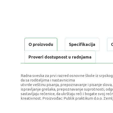
O proizvodu
Specifikacija
Proveri dostupnost u radnjama
Radna sveska za prvi razred osnovne škole iz srpskog
da sa roditeljima i nastavnicima
utvrde veštinu pisanja, prepoznavanje i pisanje slova, 
ispravljanje grešaka, prepoznavanje suprotnosti, odg
sastavljaju rečenice, da ukrštaju reči i bogate svoj rečn
kreativnost. Proizvođac: Publik praktikum d.o.o. Zemlj
KARAKTERISTIKA