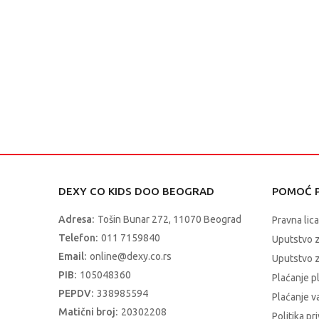
DEXY CO KIDS DOO BEOGRAD
POMOĆ P
Adresa:
Tošin Bunar 272, 11070 Beograd
Pravna lica
Telefon:
011 7159840
Uputstvo 
Email:
online@dexy.co.rs
Uputstvo z
PIB:
105048360
Plaćanje p
PEPDV:
338985594
Plaćanje 
Matični broj:
20302208
Politika pr