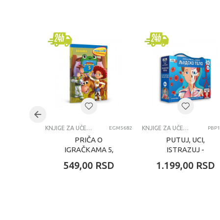
Kategorija
Brend
Pol
Uzrast
Kategorija
KNJIGE ZA UČENJE
KNJIGE ZA UČENJE
EGM5682
PBP1
PRIČA O
PUTUJ, UCI,
IGRAČKAMA 5,
ISTRAZUJ -
ZABAVA ZA 5
LJUDSKO TELO
549,00
RSD
1.199,00
RSD
(BOJANKA SA
SASSI - MATEO
NALEPNICAMA)
GAULE