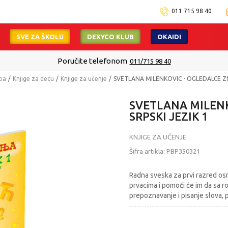
011 715 98 40
SVE ZA ŠKOLU
DEXYCO KLUB
OKAIDI
Poručite telefonom
011/715 98 40
mpa
Knjige za decu
Knjige za učenje
SVETLANA MILENKOVIC - OGLEDALCE ZN
SVETLANA MILEN
SRPSKI JEZIK 1
KNJIGE ZA UČENJE
Šifra artikla:
PBP350321
Radna sveska za prvi razred os
prvacima i pomoći će im da sa ro
prepoznavanje i pisanje slova, pi