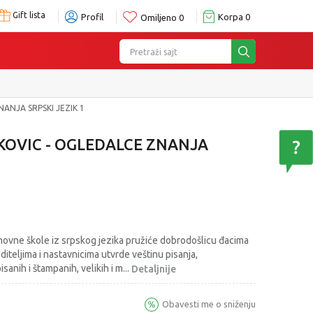
Gift lista
Profil
Korpa
0
Omiljeno
0
Pretraži sajt
ANJA SRPSKI JEZIK 1
KOVIC - OGLEDALCE ZNANJA
novne škole iz srpskog jezika pružiće dobrodošlicu đacima
diteljima i nastavnicima utvrde veštinu pisanja,
sanih i štampanih, velikih i m
...
Detaljnije
Obavesti me o sniženju