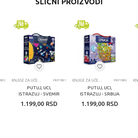
SLIČNI PROIZVODI
Knjige za učenje
Publik praktikum knjige
univerzalno
7-8 godina
KNJIGE ZA UCENJE
KNJIGE ZA UČENJE
KNJIGE ZA UČENJE
892
PBP1891
PBP1890
PUTUJ, UCI,
PUTUJ, UCI,
ISTRAZUJ - SVEMIR
ISTRAZUJ - SRBIJA
SASSI - MATEO
SASSI - MATEO
1.199,00
RSD
1.199,00
RSD
GAULE
GAULE