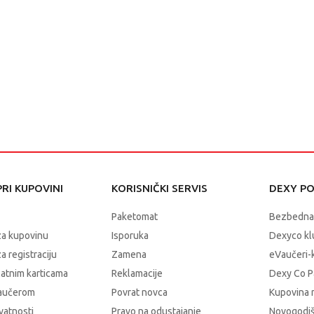
RI KUPOVINI
KORISNIČKI SERVIS
DEXY P
Paketomat
Bezbedna
za kupovinu
Isporuka
Dexyco klu
a registraciju
Zamena
eVaučeri-
latnim karticama
Reklamacije
Dexy Co P
vaučerom
Povrat novca
Kupovina 
ivatnosti
Pravo na odustajanje
Novogodiš