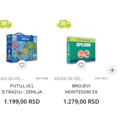
KNJIGE ZA UČENJE
KNJIGE ZA UČENJE
PBP1889
PBP1852
PUTUJ, UCI,
BROJEVI
AN
ISTRAZUJ - ZEMLJA
MONTESORI ZA
VELI
SASSI - MATEO
BEBE
GODI
1.199,00
RSD
1.279,00
RSD
2.49
GAULE