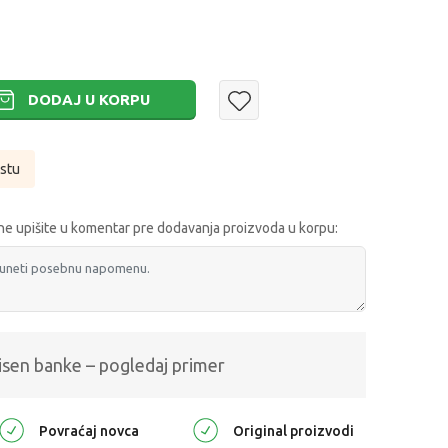
DODAJ U KORPU
istu
e upišite u komentar pre dodavanja proizvoda u korpu:
isen banke – pogledaj primer
Povraćaj novca
Original proizvodi