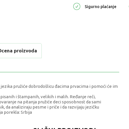
Sigurno plaćanje
Ocena proizvoda
 jezika pružiće dobrodošlicu đacima prvacima i pomoći će im
pisanih i štampanih, velikih i malih. Ređanje reči,
ovaranje na pitanja pružiće deci sposobnost da sami
ik, da analiziraju pesme i priče i da razvijaju jezičku
a porekla: Srbija
VREDNOST