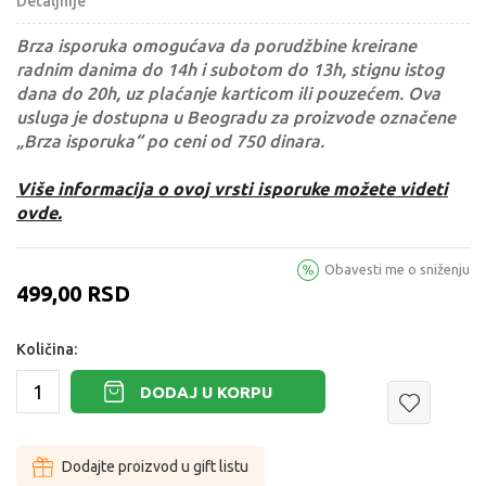
Detaljnije
Brza isporuka omogućava da porudžbine kreirane
radnim danima do 14h i subotom do 13h, stignu istog
dana do 20h, uz plaćanje karticom ili pouzećem. Ova
usluga je dostupna u Beogradu za proizvode označene
„Brza isporuka“ po ceni od 750 dinara.
Više informacija o ovoj vrsti isporuke možete videti
ovde.
Obavesti me o sniženju
499,00
RSD
Količina:
DODAJ U KORPU
Dodajte proizvod u gift listu