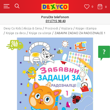
0
0
0
Isporuku možete očekivati u roku od 2 do 4 radna dana!
Pogledaj više
Dexy Co Kids | Akcija & Cena
Proizvodi
Knjižara
Knjige i štampa
Knjige za decu
Knjige za učenje
ZABAVNI ZADACI ZA RADOZNALCE 1