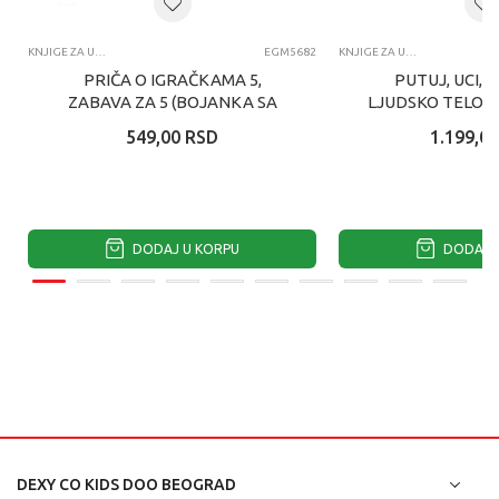
KNJIGE ZA UČENJE
EGM5682
KNJIGE ZA UČENJE
PRIČA O IGRAČKAMA 5,
PUTUJ, UCI, I
ZABAVA ZA 5 (BOJANKA SA
LJUDSKO TELO S
NALEPNICAMA)
GAUL
549,00
RSD
1.199,00
DODAJ U KORPU
DODAJ U
DEXY CO KIDS DOO BEOGRAD