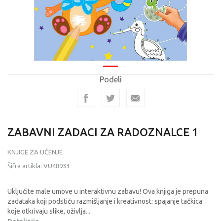
Podeli
ZABAVNI ZADACI ZA RADOZNALCE 1
KNJIGE ZA UČENJE
Šifra artikla:
VU48933
Uključite male umove u interaktivnu zabavu! Ova knjiga je prepuna
zadataka koji podstiču razmišljanje i kreativnost: spajanje tačkica
koje otkrivaju slike, oživlja
...