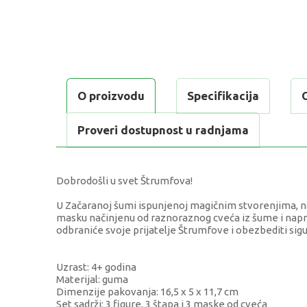
O proizvodu
Specifikacija
Proveri dostupnost u radnjama
Dobrodošli u svet Štrumfova!
U Začaranoj šumi ispunjenoj magičnim stvorenjima, na
masku načinjenu od raznoraznog cveća iz šume i napr
odbraniće svoje prijatelje Štrumfove i obezbediti sigu
Uzrast: 4+ godina
Materijal: guma
Dimenzije pakovanja: 16,5 x 5 x 11,7 cm
Set sadrži: 3 figure, 3 štapa i 3 maske od cveća