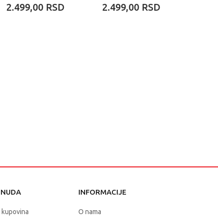
KITTY
THE POOH
2.499,00
RSD
2.499,00
RSD
2.49
ONUDA
INFORMACIJE
 kupovina
O nama