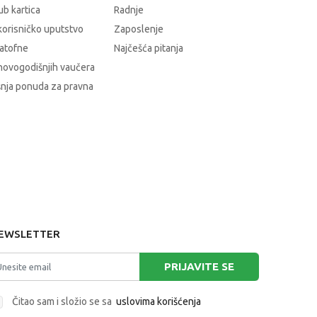
b kartica
Radnje
korisničko uputstvo
Zaposlenje
atofne
Najčešća pitanja
novogodišnjih vaučera
nja ponuda za pravna
EWSLETTER
PRIJAVITE SE
Čitao sam i složio se sa
uslovima korišćenja