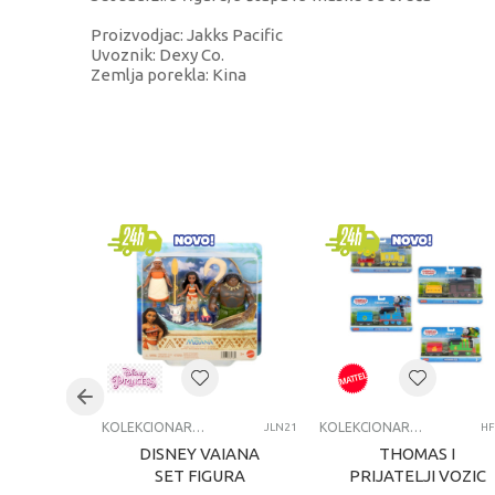
Proizvodjac: Jakks Pacific
Uvoznik: Dexy Co.
Zemlja porekla: Kina
KARAKTERISTIKA
V
Kategorija
K
Brend
Š
Pol
u
Uzrast
4
Kategorija
A
KOLEKCIONARSKE FIGURE I SETOVI
KOLEKCIONARSKE FIGURE I SETOVI
JLN21
HF
DISNEY VAIANA
THOMAS I
SET FIGURA
PRIJATELJI VOZIC