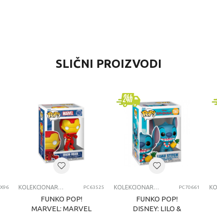
REDNOST
SLIČNI PROIZVODI
olekcionarske figure i setovi
trumfovi
niverzalno
-6 godina
KCIONI SETOVI
KOLEKCIONARSKE FIGURE I SETOVI
KOLEKCIONARSKE FIGURE I SETOVI
X96
PC63525
PC70661
FUNKO POP!
FUNKO POP!
MARVEL: MARVEL
DISNEY: LILO &