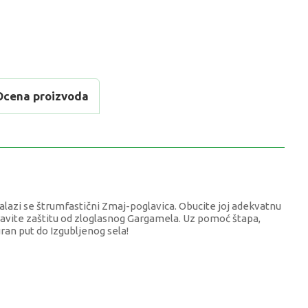
Ocena proizvoda
lazi se štrumfastični Zmaj-poglavica. Obucite joj adekvatnu
avite zaštitu od zloglasnog Gargamela. Uz pomoć štapa,
ran put do Izgubljenog sela!