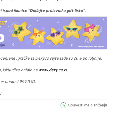
ispod ikonice “Dodajte proizvod u gift listu”.
ocenjene igračke sa Dexyco sajta sada su 20% povoljnije.
a, isključivo onlajn na
www.dexy.co.rs
.
ne preko 4.999 RSD.
!
Obavesti me o sniženju