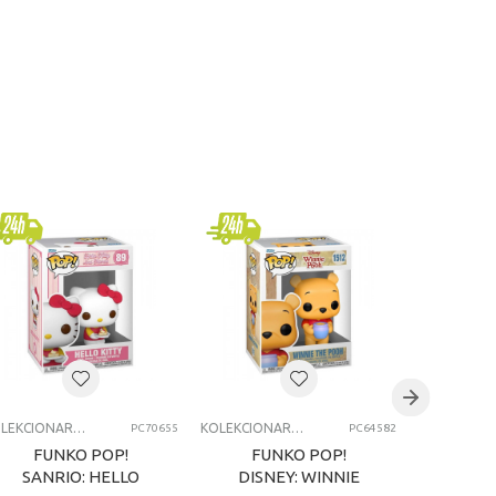
KOLEKCIONARSKE FIGURE I SETOVI
KOLEKCIONARSKE FIGURE I SETOVI
PC70655
PC64582
FUNKO POP!
FUNKO POP!
FU
SANRIO: HELLO
DISNEY: WINNIE
HARR