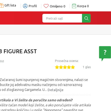
Gift lista
Profil
Korpa
0
Omiljeno
0
Pretraži sajt
3 FIGURE ASST
Prosečna ocena:
OVI
1 glas
Začaranoj šumi ispunjenoj magičnim stvorenjima, nalazi se
Obucite joj adekvatnu masku načinjenu od raznoraznog
tu od zloglasnog Gargamela. U
...
Detaljnije
rtikala a Vi želite da poručite samo određeni?
šite tačan model koji želite, a ako poručujete više artikala
e potrebnu količinu i u polje "Napomena" navedite sve