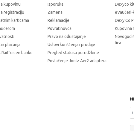
za kupovinu
Isporuka
Dexyco klu
a registraciju
Zamena
eVaučeri-
latnim karticama
Reklamacije
Dexy Co P
vaučerom
Povrat novca
Kupovina 
ivatnosti
Pravo na odustajanje
Novogodiš
lica
čin plaćanja
Uslovi korišćenja i prodaje
 Raiffeisen banke
Pregled statusa porudžbine
Povlačenje Joolz Aer2 adaptera
N