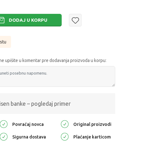
DODAJ U KORPU
istu
e upišite u komentar pre dodavanja proizvoda u korpu:
isen banke – pogledaj primer
Povraćaj novca
Original proizvodi
Sigurna dostava
Plaćanje karticom