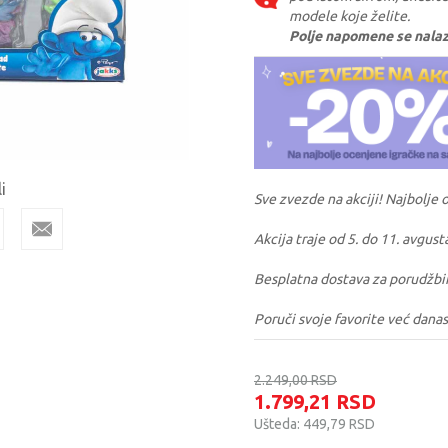
modele koje želite.
Polje napomene se nalazi 
i
Sve zvezde na akciji! Najbolje 
Akcija traje od 5. do 11. avgust
Besplatna dostava za porudžbi
Poruči svoje favorite već danas
2.249,00
RSD
1.799,21
RSD
Ušteda:
449,79
RSD