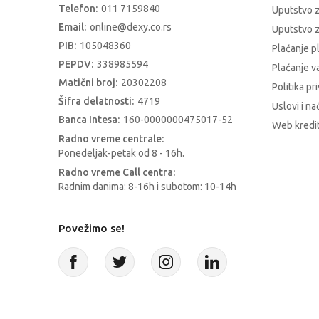
Telefon:
011 7159840
Uputstvo 
Email:
online@dexy.co.rs
Uputstvo z
PIB:
105048360
Plaćanje p
PEPDV:
338985594
Plaćanje 
Matični broj:
20302208
Politika pr
Šifra delatnosti:
4719
Uslovi i na
Banca Intesa:
160-0000000475017-52
Web kredit
Radno vreme centrale:
Ponedeljak-petak od 8 - 16h.
Radno vreme Call centra:
Radnim danima: 8-16h i subotom: 10-14h
Povežimo se!