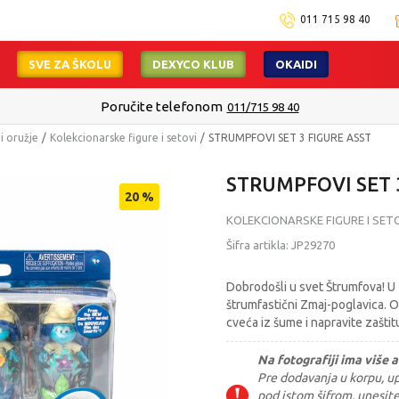
011 715 98 40
SVE ZA ŠKOLU
DEXYCO KLUB
OKAIDI
Poručite telefonom
011/715 98 40
 i oružje
Kolekcionarske figure i setovi
STRUMPFOVI SET 3 FIGURE ASST
STRUMPFOVI SET 
20
%
KOLEKCIONARSKE FIGURE I SET
Šifra artikla:
JP29270
Dobrodošli u svet Štrumfova! U 
štrumfastični Zmaj-poglavica. 
cveća iz šume i napravite zašti
Na fotografiji ima više a
Pre dodavanja u korpu, upi
pod istom šifrom, unesit