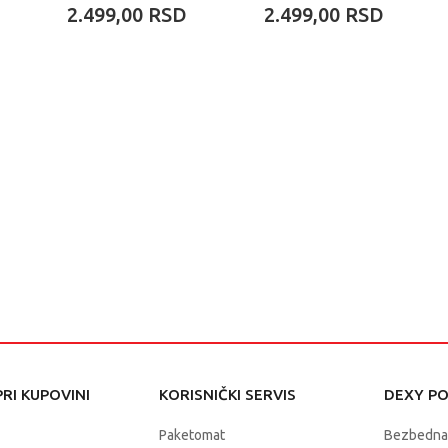
NEW CLASSICS -
STITCH
2.499,00
RSD
2.499,00
RSD
IRON MAN
RI KUPOVINI
KORISNIČKI SERVIS
DEXY P
Paketomat
Bezbedna