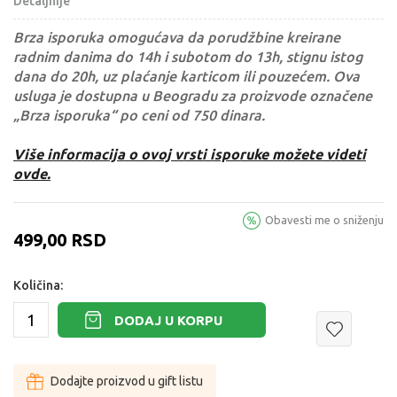
Detaljnije
Brza isporuka omogućava da porudžbine kreirane
radnim danima do 14h i subotom do 13h, stignu istog
dana do 20h, uz plaćanje karticom ili pouzećem. Ova
usluga je dostupna u Beogradu za proizvode označene
„Brza isporuka“ po ceni od 750 dinara.
Više informacija o ovoj vrsti isporuke možete videti
ovde.
Obavesti me o sniženju
499,00
RSD
Količina:
DODAJ U KORPU
Dodajte proizvod u gift listu