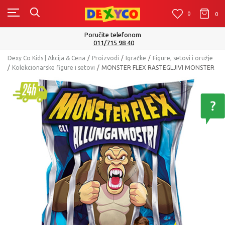
0
0
0
Poručite telefonom
011/715 98 40
Dexy Co Kids | Akcija & Cena
Proizvodi
Igračke
Figure, setovi i oružje
Kolekcionarske figure i setovi
MONSTER FLEX RASTEGLJIVI MONSTER