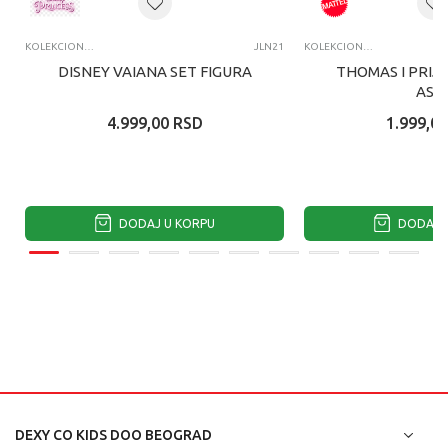
KOLEKCIONARSKE FIGURE I SETOVI
JLN21
KOLEKCIONARSKE FIGURE I SETOVI
DISNEY VAIANA SET FIGURA
THOMAS I PRIJA
ASS
4.999,00
RSD
1.999,00
DODAJ U KORPU
DODAJ U
DEXY CO KIDS DOO BEOGRAD