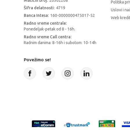
Matični broj:
20302208
Politika pr
Šifra delatnosti:
4719
Uslovi i na
Banca Intesa:
160-0000000475017-52
Web kredit
Radno vreme centrale:
Ponedeljak-petak od 8 - 16h.
Radno vreme Call centra:
Radnim danima: 8-16h i subotom: 10-14h
Povežimo se!