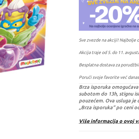
Sve zvezde na akciji! Najbolje 
Akcija traje od 5. do 11. avgust
Besplatna dostava za porudžbi
Poruči svoje favorite već danas
Brza isporuka omogućava 
subotom do 13h, stignu ist
pouzećem. Ova usluga je 
„Brza isporuka“ po ceni o
Više informacija o ovoj v