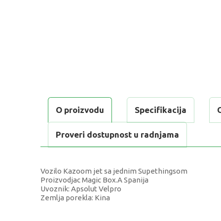
O proizvodu
Specifikacija
Proveri dostupnost u radnjama
Vozilo Kazoom jet sa jednim Supethingsom
Proizvodjac Magic Box.A Spanija
Uvoznik: Apsolut Velpro
Zemlja porekla: Kina
KARAKTERISTIKA
V