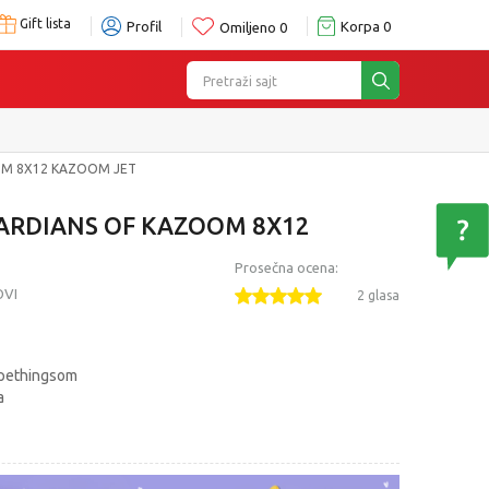
Gift lista
Profil
Korpa
0
Omiljeno
0
Pretraži sajt
OM 8X12 KAZOOM JET
ARDIANS OF KAZOOM 8X12
Prosečna ocena:
OVI
2 glasa
upethingsom
a