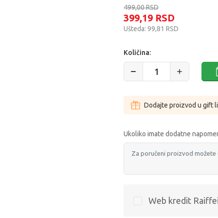
499,00
RSD
399,19
RSD
Ušteda:
99,81
RSD
Količina:
Dodajte proizvod u gift l
Ukoliko imate dodatne napomen
Web kredit Raiffe