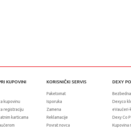
RI KUPOVINI
KORISNIČKI SERVIS
DEXY P
Paketomat
Bezbedna
za kupovinu
Isporuka
Dexyco klu
a registraciju
Zamena
eVaučeri-
latnim karticama
Reklamacije
Dexy Co P
vaučerom
Povrat novca
Kupovina 