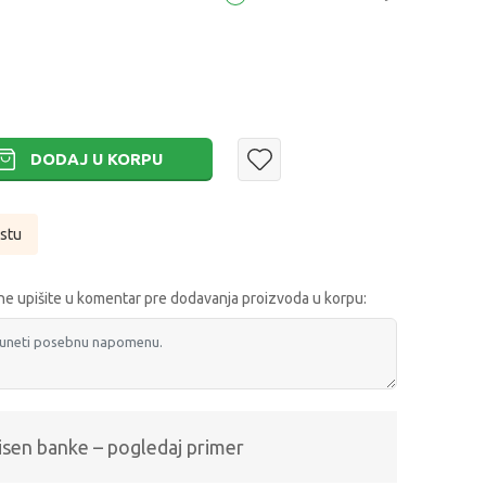
DODAJ U KORPU
istu
e upišite u komentar pre dodavanja proizvoda u korpu:
isen banke – pogledaj primer