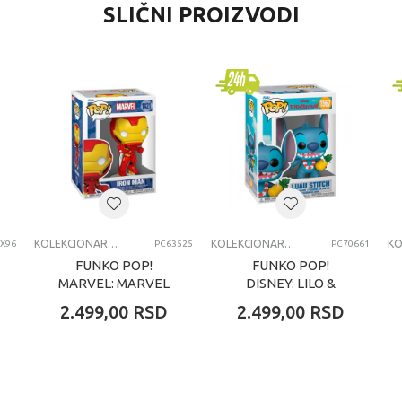
SLIČNI PROIZVODI
olekcionarske figure i setovi
uperzings
ečaci
-6 godina
KCIONI SETOVI
KOLEKCIONARSKE FIGURE I SETOVI
KOLEKCIONARSKE FIGURE I SETOVI
X96
PC63525
PC70661
FUNKO POP!
FUNKO POP!
MARVEL: MARVEL
DISNEY: LILO &
NEW CLASSICS -
STITCH
2.499,00
RSD
2.499,00
RSD
IRON MAN