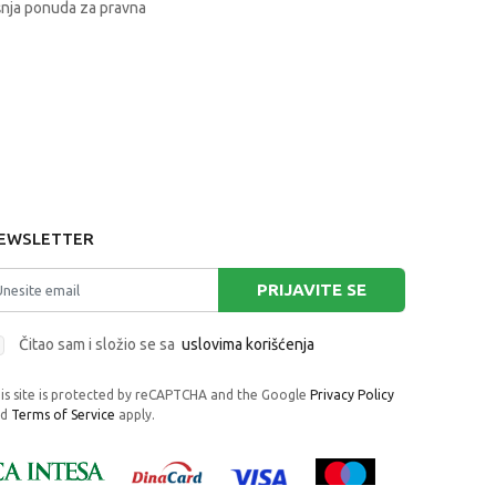
nja ponuda za pravna
EWSLETTER
PRIJAVITE SE
Čitao sam i složio se sa
uslovima korišćenja
is site is protected by reCAPTCHA and the Google
Privacy Policy
nd
Terms of Service
apply.