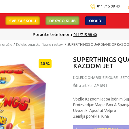
011 715 98 40
SVE ZA ŠKOLU
DEXYCO KLUB
OKAIDI
Poručite telefonom
011/715 98 40
 i oružje
Kolekcionarske figure i setovi
SUPERTHINGS QUARDIANS OF KAZO
SUPERTHINGS QU
20
%
KAZOOM JET
KOLEKCIONARSKE FIGURE I SET
Šifra artikla:
AP1891
Vozilo Kazoom jet sa jednim S
Proizvodjac Magic Box.A Spanij
Uvoznik: Apsolut Velpro
Zemlja porekla: Kina