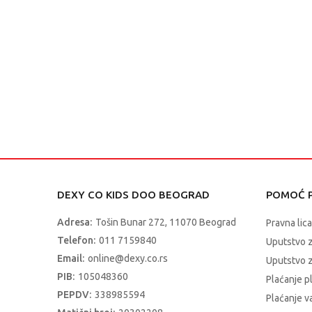
DEXY CO KIDS DOO BEOGRAD
POMOĆ P
Adresa:
Tošin Bunar 272, 11070 Beograd
Pravna lica
Telefon:
011 7159840
Uputstvo 
Email:
online@dexy.co.rs
Uputstvo z
PIB:
105048360
Plaćanje p
PEPDV:
338985594
Plaćanje 