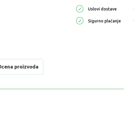
Uslovi dostave
Sigurno plaćanje
Ocena proizvoda
REDNOST