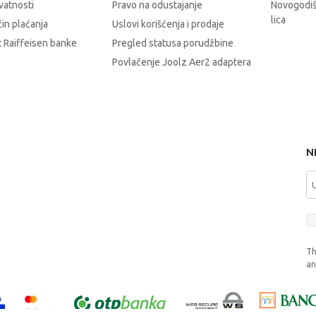
ivatnosti
Pravo na odustajanje
Novogodiš
lica
čin plaćanja
Uslovi korišćenja i prodaje
 Raiffeisen banke
Pregled statusa porudžbine
Povlačenje Joolz Aer2 adaptera
N
Th
a