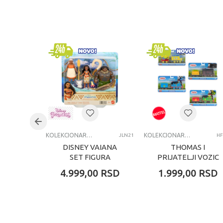
Kategorija
K
Brend
S
Pol
d
Uzrast
4
Kategorija
A
KOLEKCIONARSKE FIGURE I SETOVI
KOLEKCIONARSKE FIGURE I SETOVI
JLN21
HF
DISNEY VAIANA
THOMAS I
SET FIGURA
PRIJATELJI VOZIC
ASST
4.999,00
RSD
1.999,00
RSD