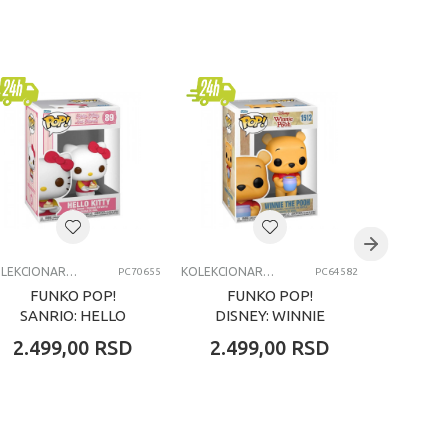
KOLEKCIONARSKE FIGURE I SETOVI
KOLEKCIONARSKE FIGURE I SETOVI
PC70655
PC64582
FUNKO POP!
FUNKO POP!
FU
SANRIO: HELLO
DISNEY: WINNIE
HARR
KITTY
THE POOH
2.499,00
RSD
2.499,00
RSD
2.49