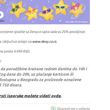
ocenjene igračke sa Dexyco sajta sada su 20% povoljnije.
a, isključivo onlajn na
www.dexy.co.rs
.
ne preko 4.999 RSD.
!
da porudžbine kreirane radnim danima do 14h i
og dana do 20h, uz plaćanje karticom ili
dostupna u Beogradu za proizvode označene
d 750 dinara.
rsti isporuke možete videti ovde.
Obavesti me o sniženju