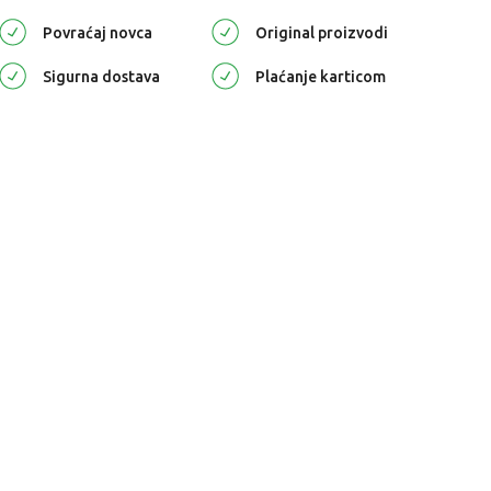
Povraćaj novca
Original proizvodi
Sigurna dostava
Plaćanje karticom