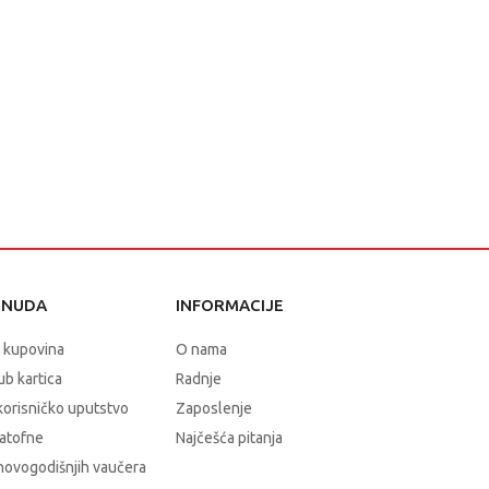
ONUDA
INFORMACIJE
 kupovina
O nama
b kartica
Radnje
korisničko uputstvo
Zaposlenje
atofne
Najčešća pitanja
novogodišnjih vaučera