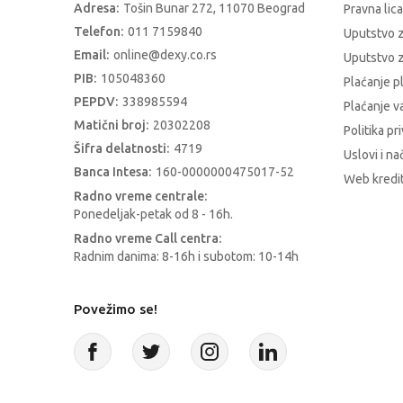
Adresa:
Tošin Bunar 272, 11070 Beograd
Pravna lica
Telefon:
011 7159840
Uputstvo 
Email:
online@dexy.co.rs
Uputstvo z
PIB:
105048360
Plaćanje p
PEPDV:
338985594
Plaćanje 
Matični broj:
20302208
Politika pr
Šifra delatnosti:
4719
Uslovi i na
Banca Intesa:
160-0000000475017-52
Web kredit
Radno vreme centrale:
Ponedeljak-petak od 8 - 16h.
Radno vreme Call centra:
Radnim danima: 8-16h i subotom: 10-14h
Povežimo se!