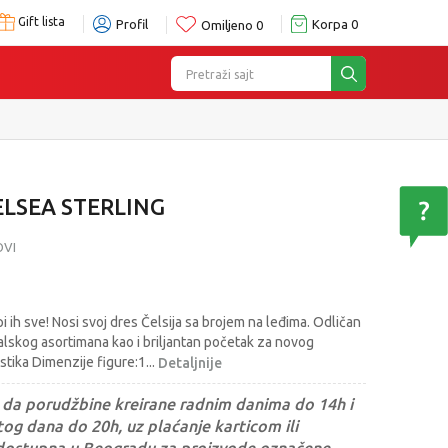
Gift lista
Profil
Korpa
0
Omiljeno
0
Pretraži sajt
ELSEA STERLING
OVI
ih sve! Nosi svoj dres Čelsija sa brojem na leđima. Odličan
balskog asortimana kao i briljantan početak za novog
astika Dimenzije figure:1
...
Detaljnije
da porudžbine kreirane radnim danima do 14h i
og dana do 20h, uz plaćanje karticom ili