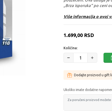
pouzećem. Ova usluga je 
„Brza isporuka“ po ceni o
Više informacija o ovoj v
1.699,00
RSD
Količina:
Dodajte proizvod u gift l
Ukoliko imate dodatne napomen