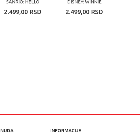
SANRIO: HELLO
DISNEY: WINNIE
HARR
KITTY
THE POOH
2.499,00
RSD
2.499,00
RSD
2.49
ONUDA
INFORMACIJE