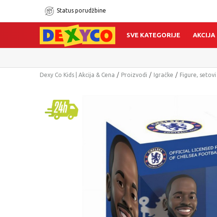
Status porudžbine
SVE KATEGORIJE
AKCIJA
Dexy Co Kids | Akcija & Cena
Proizvodi
Igračke
Figure, setovi