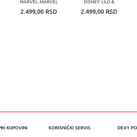
MARVEL: MARVEL
DISNEY: LILO &
NEW CLASSICS -
STITCH
2.499,00
RSD
2.499,00
RSD
IRON MAN
RI KUPOVINI
KORISNIČKI SERVIS
DEXY P