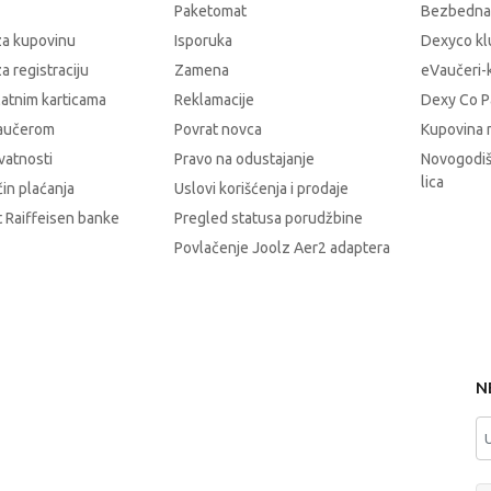
Paketomat
Bezbedna
za kupovinu
Isporuka
Dexyco klu
a registraciju
Zamena
eVaučeri-
latnim karticama
Reklamacije
Dexy Co P
vaučerom
Povrat novca
Kupovina 
ivatnosti
Pravo na odustajanje
Novogodiš
lica
čin plaćanja
Uslovi korišćenja i prodaje
 Raiffeisen banke
Pregled statusa porudžbine
Povlačenje Joolz Aer2 adaptera
N