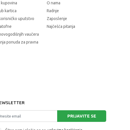
 kupovina
O nama
b kartica
Radnje
korisničko uputstvo
Zaposlenje
atofne
Najčešća pitanja
novogodišnjih vaučera
nja ponuda za pravna
EWSLETTER
PRIJAVITE SE