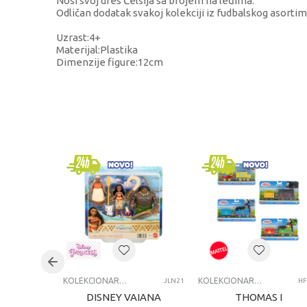
Nosi svoj dres Čelsija sa brojem na leđima.
Odličan dodatak svakoj kolekciji iz fudbalskog asortim
Uzrast:4+
Materijal:Plastika
Dimenzije figure:12cm
KARAKTERISTIKA
V
Kategorija
K
Brend
M
Pol
u
Uzrast
4
Kategorija
A
KOLEKCIONARSKE FIGURE I SETOVI
KOLEKCIONARSKE FIGURE I SETOVI
JLN21
HF
DISNEY VAIANA
THOMAS I