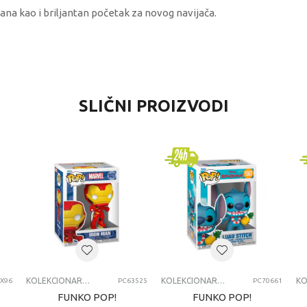
ana kao i briljantan početak za novog navijača.
REDNOST
SLIČNI PROIZVODI
olekcionarske figure i setovi
inix
niverzalno
-6 godina
KCIONI SETOVI
KOLEKCIONARSKE FIGURE I SETOVI
KOLEKCIONARSKE FIGURE I SETOVI
X96
PC63525
PC70661
FUNKO POP!
FUNKO POP!