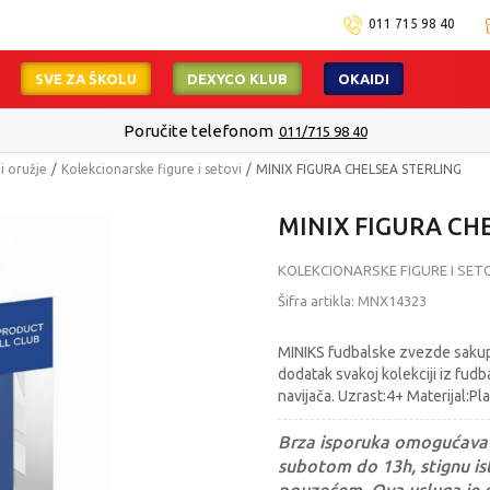
011 715 98 40
SVE ZA ŠKOLU
DEXYCO KLUB
OKAIDI
Poručite telefonom
011/715 98 40
 i oružje
Kolekcionarske figure i setovi
MINIX FIGURA CHELSEA STERLING
MINIX FIGURA CH
KOLEKCIONARSKE FIGURE I SET
Šifra artikla:
MNX14323
MINIKS fudbalske zvezde sakupi 
dodatak svakoj kolekciji iz fud
navijača. Uzrast:4+ Materijal:Pl
Brza isporuka omogućava 
subotom do 13h, stignu ist