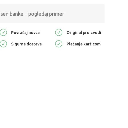
isen banke – pogledaj primer
Povraćaj novca
Original proizvodi
Sigurna dostava
Plaćanje karticom