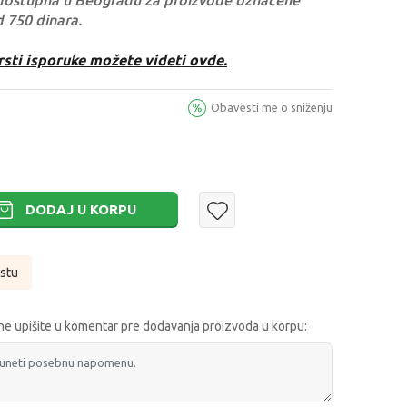
dostupna u Beogradu za proizvode označene
d 750 dinara.
rsti isporuke možete videti ovde.
Obavesti me o sniženju
DODAJ U KORPU
istu
e upišite u komentar pre dodavanja proizvoda u korpu: