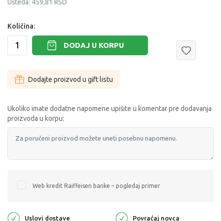
Ušteda:
459,81
RSD
Količina:
DODAJ U KORPU
Dodajte proizvod u gift listu
Ukoliko imate dodatne napomene upišite u komentar pre dodavanja
proizvoda u korpu:
Web kredit Raiffeisen banke – pogledaj primer
Uslovi dostave
Povraćaj novca