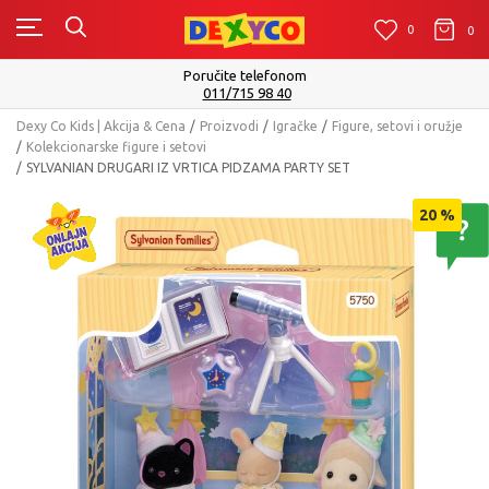
0
0
0
Isporuku možete očekivati u roku od 2 do 4 radna dana!
Pogledaj više
Dexy Co Kids | Akcija & Cena
Proizvodi
Igračke
Figure, setovi i oružje
Kolekcionarske figure i setovi
SYLVANIAN DRUGARI IZ VRTICA PIDZAMA PARTY SET
20
%