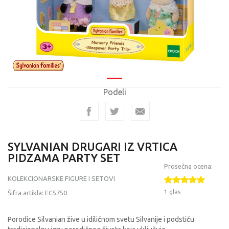
Podeli
SYLVANIAN DRUGARI IZ VRTICA
PIDZAMA PARTY SET
Prosečna ocena:
KOLEKCIONARSKE FIGURE I SETOVI
1 glas
Šifra artikla:
EC5750
Porodice Silvanian žive u idiličnom svetu Silvanije i podstiču