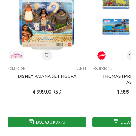
KOLEKCIONARSKE FIGURE I SETOVI
JLN21
KOLEKCIONARSKE FIGURE I SETOVI
DISNEY VAIANA SET FIGURA
THOMAS I PRIJA
ASS
4.999,00
RSD
1.999,00
DODAJ U KORPU
DODAJ U