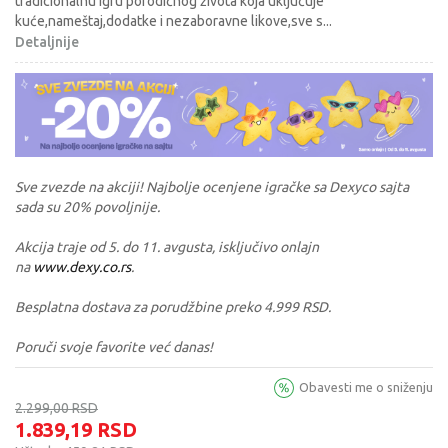
tradicionalnu igru porodičnog života koja uključuje
kuće,nameštaj,dodatke i nezaboravne likove,sve s
...
Detaljnije
Sve zvezde na akciji! Najbolje ocenjene igračke sa Dexyco sajta
sada su 20% povoljnije.
Akcija traje od 5. do 11. avgusta, isključivo onlajn
na
www.dexy.co.rs
.
Besplatna dostava za porudžbine preko 4.999 RSD.
Poruči svoje favorite već danas!
Obavesti me o sniženju
2.299,00
RSD
1.839,19
RSD