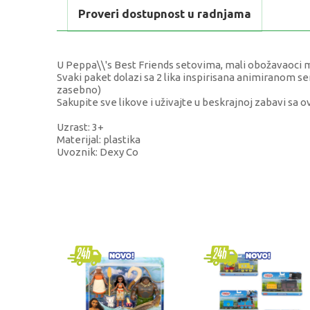
Proveri dostupnost u radnjama
U Peppa\\'s Best Friends setovima, mali obožavaoci mo
Svaki paket dolazi sa 2 lika inspirisana animiranom s
zasebno)
Sakupite sve likove i uživajte u beskrajnoj zabavi sa 
Uzrast: 3+
Materijal: plastika
Uvoznik: Dexy Co
KARAKTERISTIKA
V
Kategorija
K
Brend
P
Pol
u
Uzrast
4