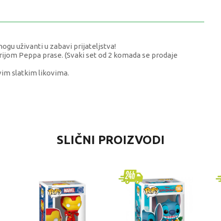
gu uživanti u zabavi prijateljstva!
erijom Peppa prase. (Svaki set od 2 komada se prodaje
ovim slatkim likovima.
REDNOST
SLIČNI PROIZVODI
olekcionarske figure i setovi
epa prase
niverzalno
-6 godina