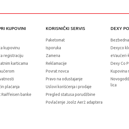
RI KUPOVINI
KORISNIČKI SERVIS
DEXY P
Paketomat
Bezbedna
za kupovinu
Isporuka
Dexyco klu
a registraciju
Zamena
eVaučeri-
latnim karticama
Reklamacije
Dexy Co P
vaučerom
Povrat novca
Kupovina 
ivatnosti
Pravo na odustajanje
Novogodiš
lica
čin plaćanja
Uslovi korišćenja i prodaje
 Raiffeisen banke
Pregled statusa porudžbine
Povlačenje Joolz Aer2 adaptera