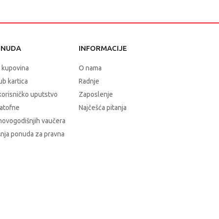
ONUDA
INFORMACIJE
 kupovina
O nama
b kartica
Radnje
korisničko uputstvo
Zaposlenje
atofne
Najčešća pitanja
novogodišnjih vaučera
nja ponuda za pravna