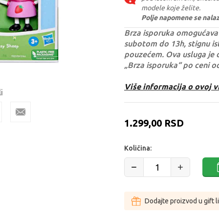
modele koje želite.
Polje napomene se nalazi 
Brza isporuka omogućava 
subotom do 13h, stignu ist
pouzećem. Ova usluga je 
„Brza isporuka“ po ceni o
Više informacija o ovoj v
i
1.299,00
RSD
Količina:
Dodajte proizvod u gift l