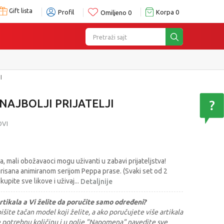
Gift lista
Profil
Korpa
0
Omiljeno
0
Pretraži sajt
I
 NAJBOLJI PRIJATELJI
OVI
, mali obožavaoci mogu uživanti u zabavi prijateljstva!
pirisana animiranom serijom Peppa prase. (Svaki set od 2
pite sve likove i uživaj
...
Detaljnije
rtikala a Vi želite da poručite samo određeni?
šite tačan model koji želite, a ako poručujete više artikala
e potrebnu količinu i u polje "Napomena" navedite sve