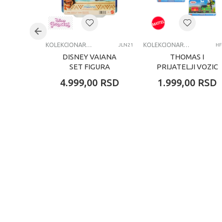
Kategorija
A
KOLEKCIONARSKE FIGURE I SETOVI
KOLEKCIONARSKE FIGURE I SETOVI
JLN21
HF
DISNEY VAIANA
THOMAS I
SET FIGURA
PRIJATELJI VOZIC
ASST
4.999,00
RSD
1.999,00
RSD