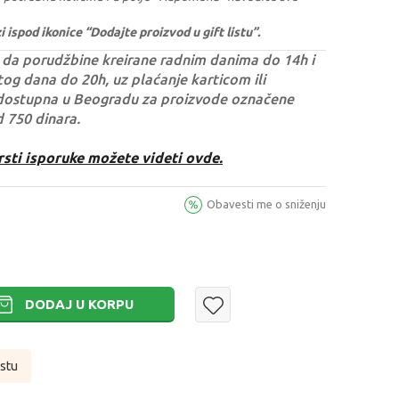
ispod ikonice “Dodajte proizvod u gift listu”.
da porudžbine kreirane radnim danima do 14h i
og dana do 20h, uz plaćanje karticom ili
dostupna u Beogradu za proizvode označene
d 750 dinara.
rsti isporuke možete videti ovde.
Obavesti me o sniženju
DODAJ U KORPU
istu