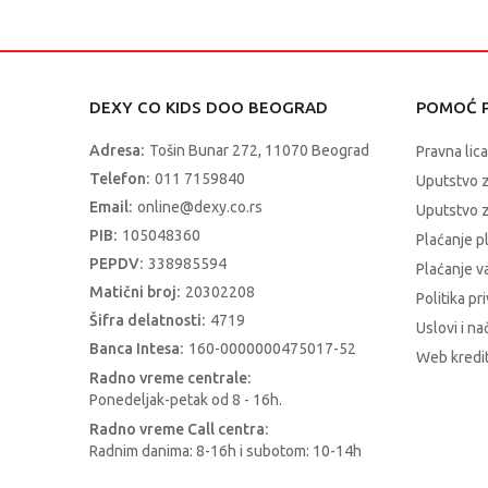
DEXY CO KIDS DOO BEOGRAD
POMOĆ P
Adresa:
Tošin Bunar 272, 11070 Beograd
Pravna lica
Telefon:
011 7159840
Uputstvo 
Email:
online@dexy.co.rs
Uputstvo z
PIB:
105048360
Plaćanje p
PEPDV:
338985594
Plaćanje 
Matični broj:
20302208
Politika pr
Šifra delatnosti:
4719
Uslovi i na
Banca Intesa:
160-0000000475017-52
Web kredit
Radno vreme centrale:
Ponedeljak-petak od 8 - 16h.
Radno vreme Call centra:
Radnim danima: 8-16h i subotom: 10-14h