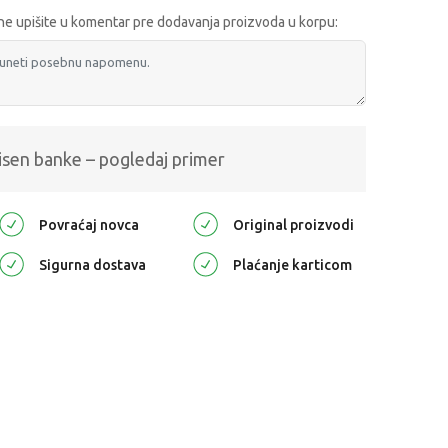
e upišite u komentar pre dodavanja proizvoda u korpu:
isen banke – pogledaj primer
Povraćaj novca
Original proizvodi
Sigurna dostava
Plaćanje karticom