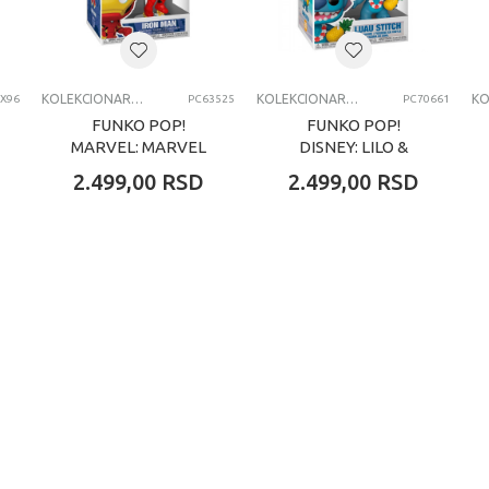
KCIONI SETOVI
KOLEKCIONARSKE FIGURE I SETOVI
KOLEKCIONARSKE FIGURE I SETOVI
X96
PC63525
PC70661
FUNKO POP!
FUNKO POP!
MARVEL: MARVEL
DISNEY: LILO &
NEW CLASSICS -
STITCH
2.499,00
RSD
2.499,00
RSD
IRON MAN