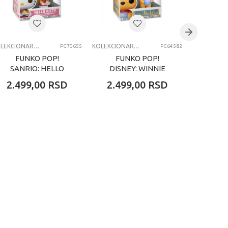
KOLEKCIONARSKE FIGURE I SETOVI
KOLEKCIONARSKE FIGURE I SETOVI
PC70655
PC64582
FUNKO POP!
FUNKO POP!
FU
SANRIO: HELLO
DISNEY: WINNIE
HARR
KITTY
THE POOH
2.499,00
RSD
2.499,00
RSD
2.49