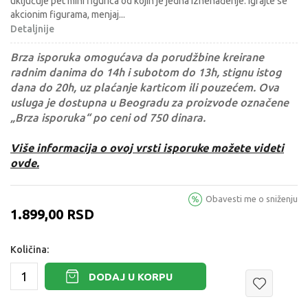
uključuje pet mini figurica od kojih je jedna iznenađenje. igrajte se
akcionim figurama, menjaj
...
Detaljnije
Brza isporuka omogućava da porudžbine kreirane
radnim danima do 14h i subotom do 13h, stignu istog
dana do 20h, uz plaćanje karticom ili pouzećem. Ova
usluga je dostupna u Beogradu za proizvode označene
„Brza isporuka“ po ceni od 750 dinara.
Više informacija o ovoj vrsti isporuke možete videti
ovde.
Obavesti me o sniženju
1.899,00
RSD
Količina:
DODAJ U KORPU