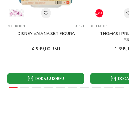
KOLEKCIONARSKE FIGURE I SETOVI
JLN21
KOLEKCIONARSKE FIGURE I SETOVI
DISNEY VAIANA SET FIGURA
THOMAS I PRIJA
ASS
4.999,00
RSD
1.999,00
DODAJ U KORPU
DODAJ U