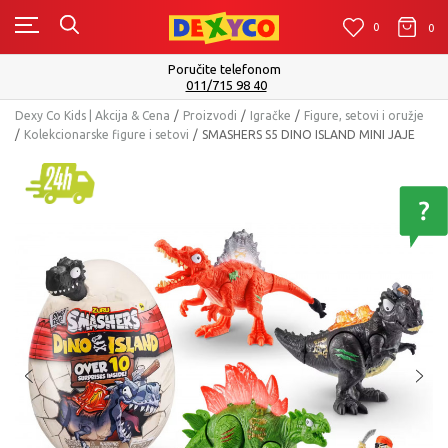
0
0
0
Isporuku možete očekivati u roku od 2 do 4 radn
Pogledaj više
Dexy Co Kids | Akcija & Cena
Proizvodi
Igračke
Figure, setovi i oružje
Kolekcionarske figure i setovi
SMASHERS S5 DINO ISLAND MINI JAJE