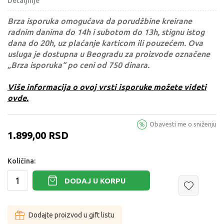
Detaljnije
Brza isporuka omogućava da porudžbine kreirane
radnim danima do 14h i subotom do 13h, stignu istog
dana do 20h, uz plaćanje karticom ili pouzećem. Ova
usluga je dostupna u Beogradu za proizvode označene
„Brza isporuka“ po ceni od 750 dinara.
Više informacija o ovoj vrsti isporuke možete videti
ovde.
Obavesti me o sniženju
1.899,00
RSD
Količina:
DODAJ U KORPU
Dodajte proizvod u gift listu