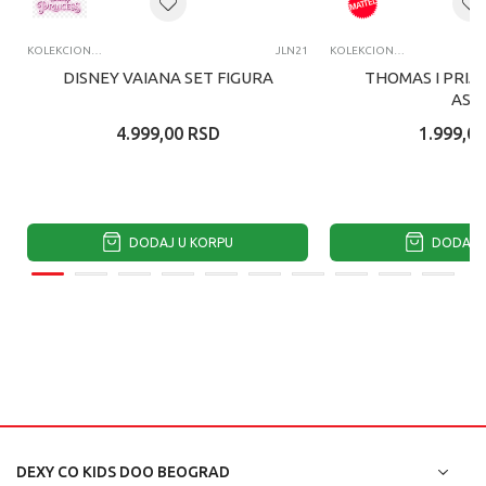
KOLEKCIONARSKE FIGURE I SETOVI
JLN21
KOLEKCIONARSKE FIGURE I SETOVI
DISNEY VAIANA SET FIGURA
THOMAS I PRIJA
ASS
4.999,00
RSD
1.999,00
DODAJ U KORPU
DODAJ U
DEXY CO KIDS DOO BEOGRAD