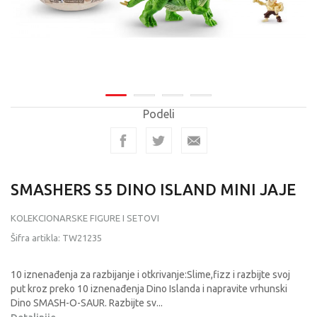
Podeli
SMASHERS S5 DINO ISLAND MINI JAJE
KOLEKCIONARSKE FIGURE I SETOVI
Šifra artikla:
TW21235
10 iznenađenja za razbijanje i otkrivanje:Slime,fizz i razbijte svoj
put kroz preko 10 iznenađenja Dino Islanda i napravite vrhunski
Dino SMASH-O-SAUR. Razbijte sv
...