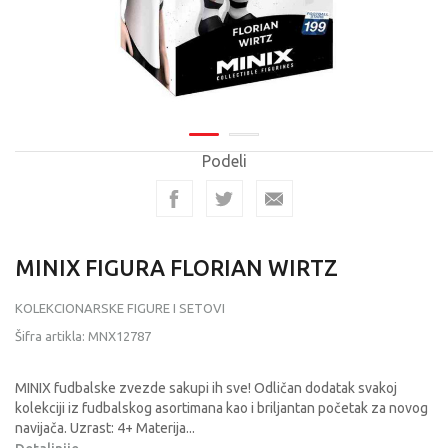
Podeli
MINIX FIGURA FLORIAN WIRTZ
KOLEKCIONARSKE FIGURE I SETOVI
Šifra artikla:
MNX12787
MINIX fudbalske zvezde sakupi ih sve! Odličan dodatak svakoj
kolekciji iz fudbalskog asortimana kao i briljantan početak za novog
navijača. Uzrast: 4+ Materija
...