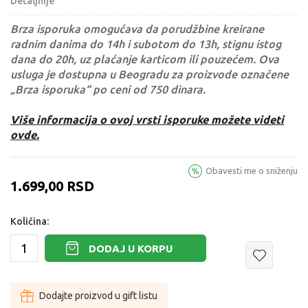
Detaljnije
Brza isporuka omogućava da porudžbine kreirane
radnim danima do 14h i subotom do 13h, stignu istog
dana do 20h, uz plaćanje karticom ili pouzećem. Ova
usluga je dostupna u Beogradu za proizvode označene
„Brza isporuka“ po ceni od 750 dinara.
Više informacija o ovoj vrsti isporuke možete videti
ovde.
Obavesti me o sniženju
1.699,00
RSD
Količina:
DODAJ U KORPU
Dodajte proizvod u gift listu