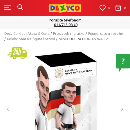
0
0
0
Poručite telefonom
011/715 98 40
Dexy Co Kids | Akcija & Cena
Proizvodi
Igračke
Figure, setovi i oružje
Kolekcionarske figure i setovi
MINIX FIGURA FLORIAN WIRTZ