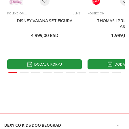
KOLEKCIONARSKE FIGURE I SETOVI
JLN21
KOLEKCIONARSKE FIGURE I SETOVI
DISNEY VAIANA SET FIGURA
THOMAS I PRIJA
ASS
4.999,00
RSD
1.999,00
DODAJ U KORPU
DODAJ U
DEXY CO KIDS DOO BEOGRAD