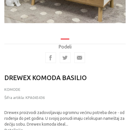
Podeli
DREWEX KOMODA BASILIO
KOMODE
Šifra artikla:
KPA045436
Drewex proizvodi zadovoljavaju ogromnu većinu potreba dece - od
rođenja do pet godina. U svojoj ponudi imaju celokupan nameštaj za
dečiju sobu. Drewex komoda ideal
...