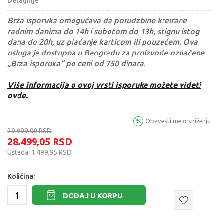
Detaljnije
Brza isporuka omogućava da porudžbine kreirane
radnim danima do 14h i subotom do 13h, stignu istog
dana do 20h, uz plaćanje karticom ili pouzećem. Ova
usluga je dostupna u Beogradu za proizvode označene
„Brza isporuka“ po ceni od 750 dinara.
Više informacija o ovoj vrsti isporuke možete videti
ovde.
Obavesti me o sniženju
29.999,00
RSD
28.499,05
RSD
Ušteda:
1.499,95
RSD
Količina:
DODAJ U KORPU