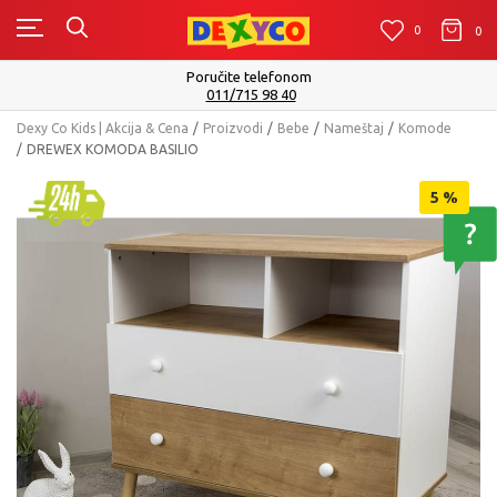
0
0
0
Isporuku možete očekivati u roku od 2 do 4 radna da
Pogledaj više
Dexy Co Kids | Akcija & Cena
Proizvodi
Bebe
Nameštaj
Komode
DREWEX KOMODA BASILIO
5
%