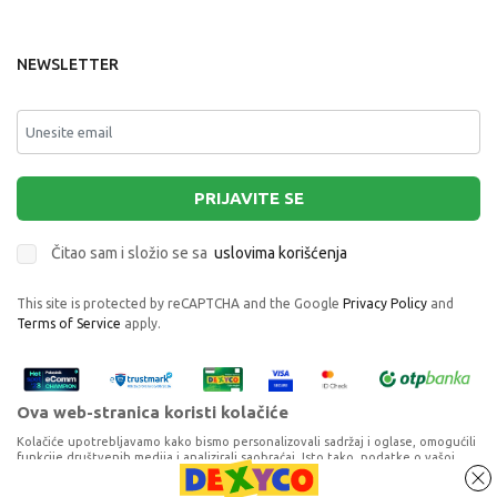
NEWSLETTER
PRIJAVITE SE
Čitao sam i složio se sa
uslovima korišćenja
This site is protected by reCAPTCHA and the Google
Privacy Policy
and
Terms of Service
apply.
Ova web-stranica koristi kolačiće
Kolačiće upotrebljavamo kako bismo personalizovali sadržaj i oglase, omogućili
funkcije društvenih medija i analizirali saobraćaj. Isto tako, podatke o vašoj
upotrebi naše web-lokacije delimo s partnerima za društvene medije,
oglašavanje i analizu, a oni ih mogu kombinovati s drugim podacima koje ste im