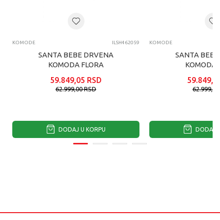
KOMODE
ILSH462059
KOMODE
SANTA BEBE DRVENA
SANTA BEBE
KOMODA FLORA
KOMODA 
59.849,05
RSD
59.849,0
62.999,00
RSD
62.999,0
DODAJ U KORPU
DODAJ U