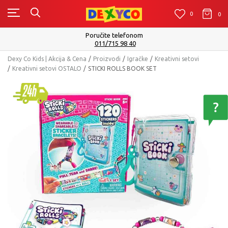
0
0
0
Isporuku možete očekivati u roku od 2 do 4 radna da
Pogledaj više
Dexy Co Kids | Akcija & Cena
Proizvodi
Igračke
Kreativni setovi
Kreativni setovi OSTALO
STICKI ROLLS BOOK SET