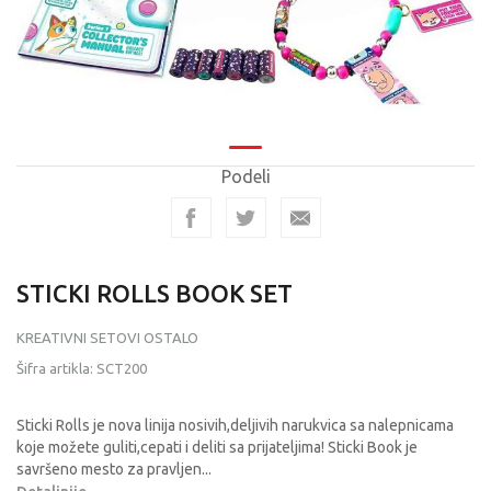
Podeli
STICKI ROLLS BOOK SET
KREATIVNI SETOVI OSTALO
Šifra artikla:
SCT200
Sticki Rolls je nova linija nosivih,deljivih narukvica sa nalepnicama
koje možete guliti,cepati i deliti sa prijateljima! Sticki Book je
savršeno mesto za pravljen
...