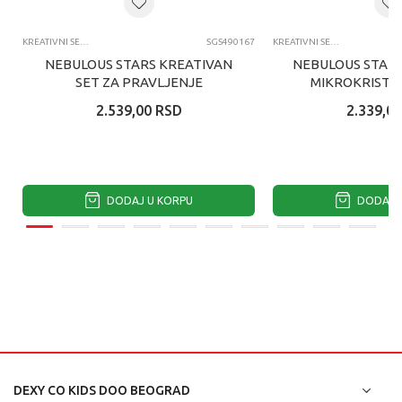
KREATIVNI SETOVI OSTALO
SGS490167
KREATIVNI SETOVI OSTALO
NEBULOUS STARS KREATIVAN
NEBULOUS STARS
SET ZA PRAVLJENJE
MIKROKRISTA
NARUKVICA
2.539,00
RSD
2.339,00
DODAJ U KORPU
DODAJ U
DEXY CO KIDS DOO BEOGRAD