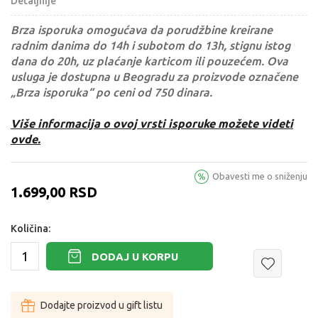
Detaljnije
Brza isporuka omogućava da porudžbine kreirane
radnim danima do 14h i subotom do 13h, stignu istog
dana do 20h, uz plaćanje karticom ili pouzećem. Ova
usluga je dostupna u Beogradu za proizvode označene
„Brza isporuka“ po ceni od 750 dinara.
Više informacija o ovoj vrsti isporuke možete videti
ovde.
Obavesti me o sniženju
1.699,00
RSD
Količina:
DODAJ U KORPU
Dodajte proizvod u gift listu