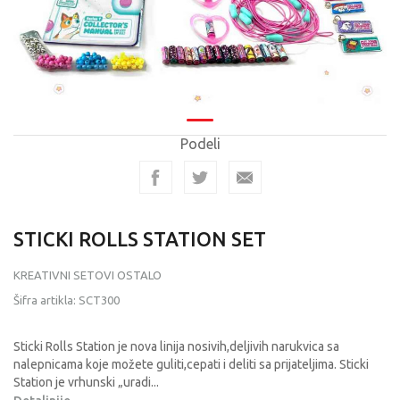
Podeli
STICKI ROLLS STATION SET
KREATIVNI SETOVI OSTALO
Šifra artikla:
SCT300
Sticki Rolls Station je nova linija nosivih,deljivih narukvica sa
nalepnicama koje možete guliti,cepati i deliti sa prijateljima. Sticki
Station je vrhunski „uradi
...