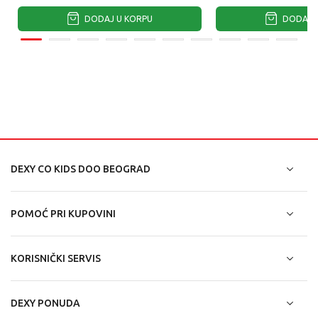
DODAJ U KORPU
DODAJ U
DEXY CO KIDS DOO BEOGRAD
POMOĆ PRI KUPOVINI
KORISNIČKI SERVIS
DEXY PONUDA