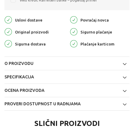
Web kredit Raiffeisen banke – pogledaj primer
Uslovi dostave
Povraćaj novca
Original proizvodi
Sigurno plaćanje
Sigurna dostava
Plaćanje karticom
O PROIZVODU
SPECIFIKACIJA
OCENA PROIZVODA
PROVERI DOSTUPNOST U RADNJAMA
SLIČNI PROIZVODI