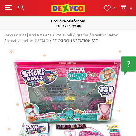
0
0
0
Poručite telefonom
011/715 98 40
Dexy Co Kids | Akcija & Cena
Proizvodi
Igračke
Kreativni setovi
Kreativni setovi OSTALO
STICKI ROLLS STATION SET