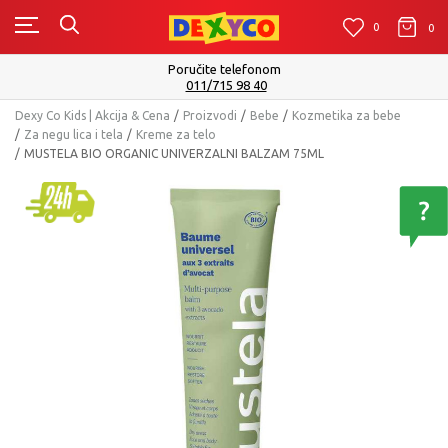
0
0
0
Poručite telefonom
011/715 98 40
Dexy Co Kids | Akcija & Cena
Proizvodi
Bebe
Kozmetika za bebe
Za negu lica i tela
Kreme za telo
MUSTELA BIO ORGANIC UNIVERZALNI BALZAM 75ML