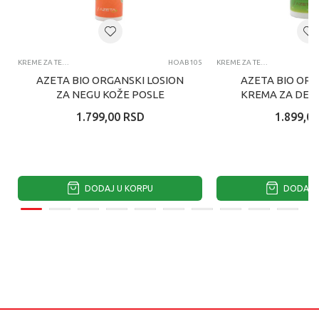
KREME ZA TELO
HOAB105
KREME ZA TELO
AZETA BIO ORGANSKI LOSION
AZETA BIO OR
ZA NEGU KOŽE POSLE
KREMA ZA DECU
SUNČANJA ZA DECU I ODRASLE
SPF30, 
1.799,00
RSD
1.899,00
100ML...
DODAJ U KORPU
DODAJ U