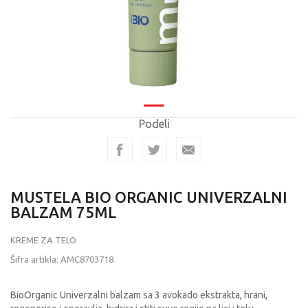
Podeli
MUSTELA BIO ORGANIC UNIVERZALNI
BALZAM 75ML
KREME ZA TELO
Šifra artikla:
AMC8703718
BioOrganic Univerzalni balzam sa 3 avokado ekstrakta, hrani,