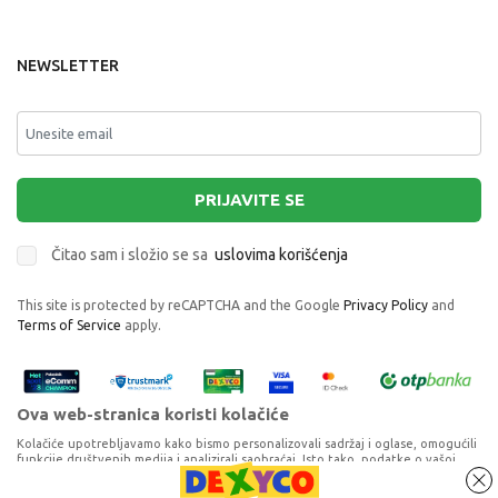
NEWSLETTER
PRIJAVITE SE
Čitao sam i složio se sa
uslovima korišćenja
This site is protected by reCAPTCHA and the Google
Privacy Policy
and
Terms of Service
apply.
Ova web-stranica koristi kolačiće
Kolačiće upotrebljavamo kako bismo personalizovali sadržaj i oglase, omogućili
funkcije društvenih medija i analizirali saobraćaj. Isto tako, podatke o vašoj
upotrebi naše web-lokacije delimo s partnerima za društvene medije,
oglašavanje i analizu, a oni ih mogu kombinovati s drugim podacima koje ste im
MUSTELA BIO ORGANIC UNIVERZALNI