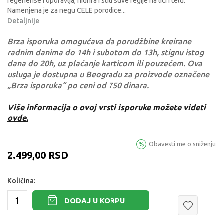
regenerise i oporavlja, hidrira i stiti suve regije na lici i telu.
Namenjena je za negu CELE porodice
...
Detaljnije
Brza isporuka omogućava da porudžbine kreirane
radnim danima do 14h i subotom do 13h, stignu istog
dana do 20h, uz plaćanje karticom ili pouzećem. Ova
usluga je dostupna u Beogradu za proizvode označene
„Brza isporuka“ po ceni od 750 dinara.
Više informacija o ovoj vrsti isporuke možete videti
ovde.
Obavesti me o sniženju
2.499,00
RSD
Količina:
DODAJ U KORPU