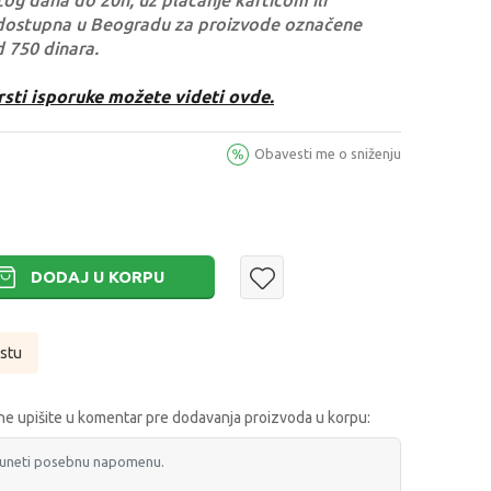
og dana do 20h, uz plaćanje karticom ili
dostupna u Beogradu za proizvode označene
d 750 dinara.
rsti isporuke možete videti ovde.
Obavesti me o sniženju
DODAJ U KORPU
istu
e upišite u komentar pre dodavanja proizvoda u korpu: