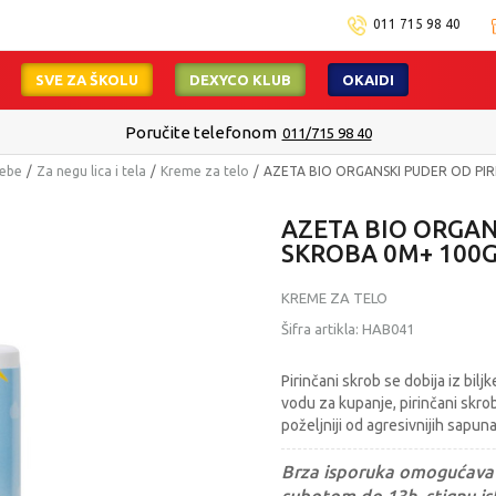
011 715 98 40
SVE ZA ŠKOLU
DEXYCO KLUB
OKAIDI
Poručite telefonom
011/715 98 40
bebe
Za negu lica i tela
Kreme za telo
AZETA BIO ORGANSKI PUDER OD PI
AZETA BIO ORGAN
SKROBA 0M+ 100
KREME ZA TELO
Šifra artikla:
HAB041
Pirinčani skrob se dobija iz bil
vodu za kupanje, pirinčani skro
poželjniji od agresivnijih sapun
Brza isporuka omogućava 