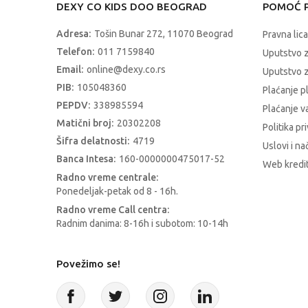
DEXY CO KIDS DOO BEOGRAD
POMOĆ P
Adresa:
Tošin Bunar 272, 11070 Beograd
Pravna lica
Telefon:
011 7159840
Uputstvo 
Email:
online@dexy.co.rs
Uputstvo z
PIB:
105048360
Plaćanje p
PEPDV:
338985594
Plaćanje 
Matični broj:
20302208
Politika pr
Šifra delatnosti:
4719
Uslovi i na
Banca Intesa:
160-0000000475017-52
Web kredit
Radno vreme centrale:
Ponedeljak-petak od 8 - 16h.
Radno vreme Call centra:
Radnim danima: 8-16h i subotom: 10-14h
Povežimo se!