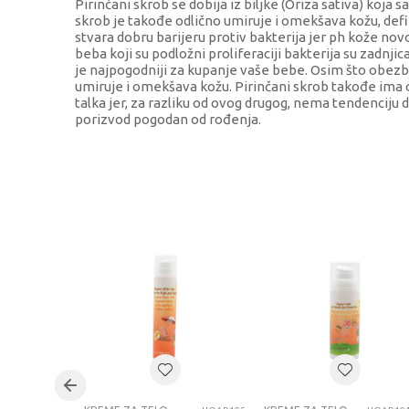
Pirinčani skrob se dobija iz biljke (Oriza sativa) koja
skrob je takođe odlično umiruje i omekšava kožu, defi
stvara dobru barijeru protiv bakterija jer ph kože novo
beba koji su podložni proliferaciji bakterija su zadnjic
je najpogodniji za kupanje vaše bebe. Osim što obezbeđ
umiruje i omekšava kožu. Pirinčani skrob takođe ima 
talka jer, za razliku od ovog drugog, nema tendenciju 
porizvod pogodan od rođenja.
KARAKTERISTIKA
Kategorija
Brend
Uzrast
Kategorija