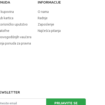
ONUDA
INFORMACIJE
 kupovina
O nama
b kartica
Radnje
korisničko uputstvo
Zaposlenje
atofne
Najčešća pitanja
novogodišnjih vaučera
nja ponuda za pravna
EWSLETTER
PRIJAVITE SE