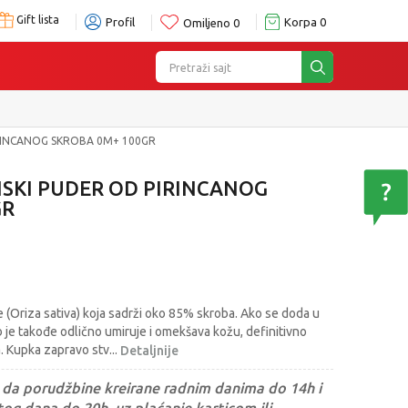
Gift lista
Profil
Korpa
0
Omiljeno
0
Pretraži sajt
RINCANOG SKROBA 0M+ 100GR
SKI PUDER OD PIRINCANOG
GR
jke (Oriza sativa) koja sadrži oko 85% skroba. Ako se doda u
b je takođe odlično umiruje i omekšava kožu, definitivno
a. Kupka zapravo stv
...
Detaljnije
da porudžbine kreirane radnim danima do 14h i