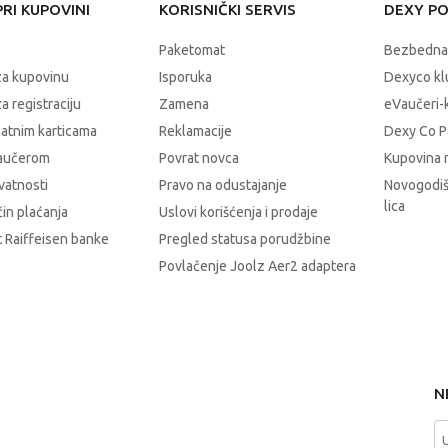
RI KUPOVINI
KORISNIČKI SERVIS
DEXY P
Paketomat
Bezbedna
za kupovinu
Isporuka
Dexyco klu
a registraciju
Zamena
eVaučeri-
latnim karticama
Reklamacije
Dexy Co P
vaučerom
Povrat novca
Kupovina 
ivatnosti
Pravo na odustajanje
Novogodiš
lica
čin plaćanja
Uslovi korišćenja i prodaje
 Raiffeisen banke
Pregled statusa porudžbine
Povlačenje Joolz Aer2 adaptera
N