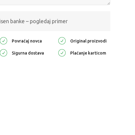
isen banke – pogledaj primer
Povraćaj novca
Original proizvodi
Sigurna dostava
Plaćanje karticom