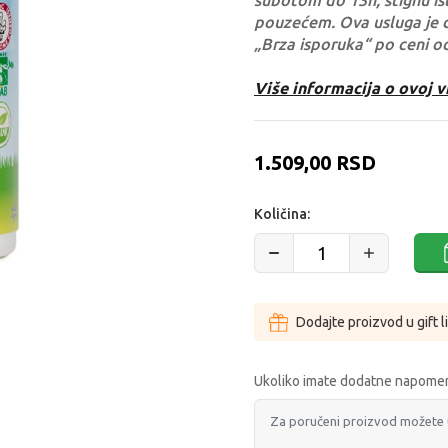
subotom do 13h, stignu ist
pouzećem. Ova usluga je 
„Brza isporuka“ po ceni o
Više informacija o ovoj v
1.509,00
RSD
Količina:
Dodajte proizvod u gift l
Ukoliko imate dodatne napomen