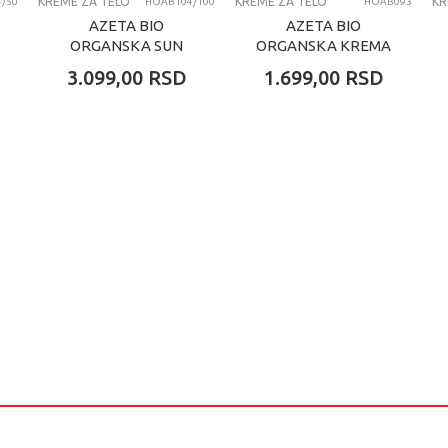
KREME ZA TELO
KREME ZA TELO
KR
/50
HOAB104/100
HOAB093
AZETA BIO
AZETA BIO
ORGANSKA SUN
ORGANSKA KREMA
KREMA ZA DECU I
PROTIV
3.099,00
RSD
1.699,00
RSD
ODRASLE SPF30,
EKCEMA/SUVE
100ML
KOŽE ZA
UBLAŽAVANJE
SVRABA I NADR...