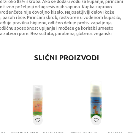
 sadrži oko 85% skroba. Ako se doda u vodu za kupanje, pirinčani
nitivno poželjniji od agresivnijih sapuna. Kupka zapravo
rođenčeta nije dovoljno kiselo. Najosetljiviji delovi kože
a, pazuh i lice. Pirinčani skrob, rastvoren u vodenom kupatilu,
uje pravilnu higijenu, odlično deluje protiv zapaljenja,
odličnu sposobnost upijanja i možete ga koristiti umesto
da zatvori pore. Bez sulfata, parabena, glutena, veganski
VREDNOST
SLIČNI PROIZVODI
Kreme za telo
Azeta bio
0+ meseci
KREME ZA TELO