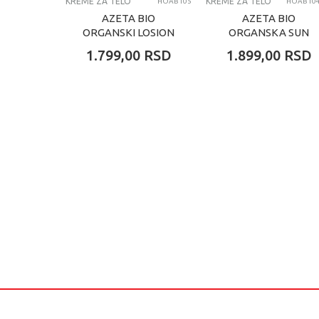
KREME ZA TELO
KREME ZA TELO
HOAB105
HOAB104
AZETA BIO
AZETA BIO
ORGANSKI LOSION
ORGANSKA SUN
ZA NEGU KOŽE
KREMA ZA DECU I
1.799,00
RSD
1.899,00
RSD
POSLE SUNČANJA
ODRASLE SPF30,
ZA DECU I
50ML
ODRASLE 100ML...