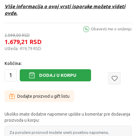
Više informacija o ovoj vrsti isporuke možete videti
ovde.
Obavesti me o sniženju
2.099,00
RSD
1.679,21
RSD
Ušteda:
419,79
RSD
Količina:
DODAJ U KORPU
Dodajte proizvod u gift listu
Ukoliko imate dodatne napomene upišite u komentar pre dodavanja
proizvoda u korpu: