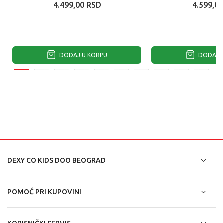
4.499,00
RSD
4.599,00
DODAJ U KORPU
DODAJ U
DEXY CO KIDS DOO BEOGRAD
POMOĆ PRI KUPOVINI
KORISNIČKI SERVIS