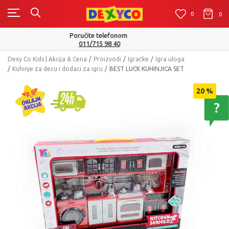
0
0
0
Isporuku možete očekivati u roku od 2 do 4 radna dana!
Pogledaj više
Dexy Co Kids | Akcija & Cena
Proizvodi
Igračke
Igra uloga
Kuhinje za decu i dodaci za igru
BEST LUCK KUHINJICA SET
20
%