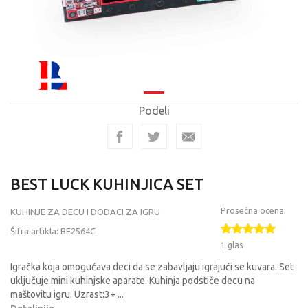
Podeli
BEST LUCK KUHINJICA SET
Prosečna ocena:
KUHINJE ZA DECU I DODACI ZA IGRU
Šifra artikla:
BE2564C
1 glas
Igračka koja omogućava deci da se zabavljaju igrajući se kuvara. Set
uključuje mini kuhinjske aparate. Kuhinja podstiče decu na
maštovitu igru. Uzrast:3+
...