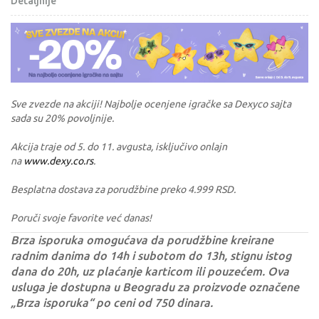
Detaljnije
Sve zvezde na akciji! Najbolje ocenjene igračke sa Dexyco sajta
sada su 20% povoljnije.
Akcija traje od 5. do 11. avgusta, isključivo onlajn
na
www.dexy.co.rs
.
Besplatna dostava za porudžbine preko 4.999 RSD.
Poruči svoje favorite već danas!
Brza isporuka omogućava da porudžbine kreirane
radnim danima do 14h i subotom do 13h, stignu istog
dana do 20h, uz plaćanje karticom ili pouzećem. Ova
usluga je dostupna u Beogradu za proizvode označene
„Brza isporuka“ po ceni od 750 dinara.