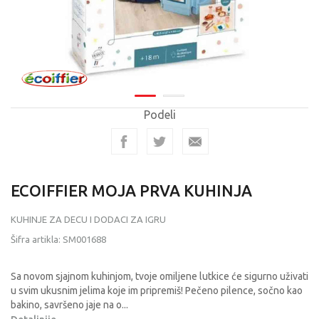
Podeli
ECOIFFIER MOJA PRVA KUHINJA
KUHINJE ZA DECU I DODACI ZA IGRU
Šifra artikla:
SM001688
Sa novom sjajnom kuhinjom, tvoje omiljene lutkice će sigurno uživati
u svim ukusnim jelima koje im pripremiš! Pečeno pilence, sočno kao
bakino, savršeno jaje na o
...