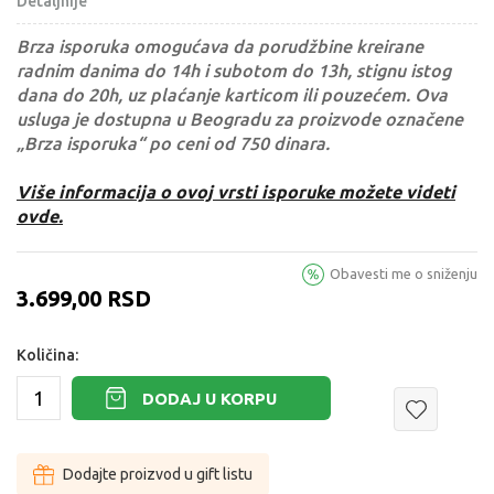
Detaljnije
Brza isporuka omogućava da porudžbine kreirane
radnim danima do 14h i subotom do 13h, stignu istog
dana do 20h, uz plaćanje karticom ili pouzećem. Ova
usluga je dostupna u Beogradu za proizvode označene
„Brza isporuka“ po ceni od 750 dinara.
Više informacija o ovoj vrsti isporuke možete videti
ovde.
Obavesti me o sniženju
3.699,00
RSD
Količina:
DODAJ U KORPU
Dodajte proizvod u gift listu