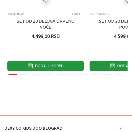
KUHINJE ZA DECU I DODACI ZA IGRU
TL87114
KUHINJE ZA DECU I DODACI ZA IGRU
SET OD 20 DELOVA DRVENO
SET OD 20 DEL
VOĆE
POVR
4.499,00
RSD
4.599,00
DODAJ U KORPU
DODAJ U
DEXY CO KIDS DOO BEOGRAD