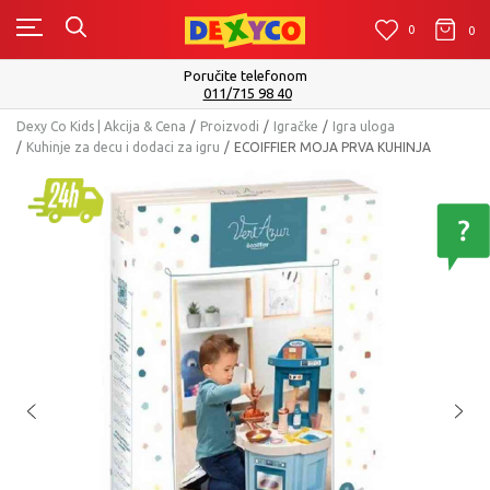
0
0
0
Poručite telefonom
011/715 98 40
Dexy Co Kids | Akcija & Cena
Proizvodi
Igračke
Igra uloga
Kuhinje za decu i dodaci za igru
ECOIFFIER MOJA PRVA KUHINJA