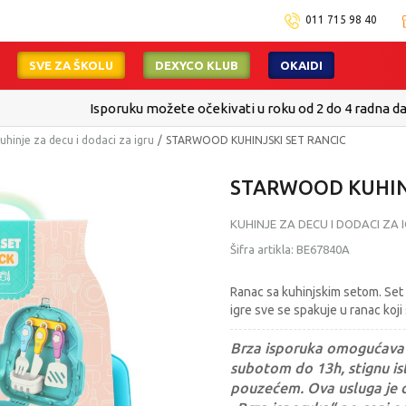
011 715 98 40
SVE ZA ŠKOLU
DEXYCO KLUB
OKAIDI
Isporuku možete očekivati u roku od 2 do 4 radna dana!
Pogledaj viš
uhinje za decu i dodaci za igru
STARWOOD KUHINJSKI SET RANCIC
STARWOOD KUHINJ
KUHINJE ZA DECU I DODACI ZA 
Šifra artikla:
BE67840A
Ranac sa kuhinjskim setom. Set 
igre sve se spakuje u ranac koj
Brza isporuka omogućava 
subotom do 13h, stignu ist
pouzećem. Ova usluga je 