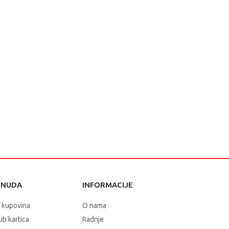
ONUDA
INFORMACIJE
 kupovina
O nama
b kartica
Radnje