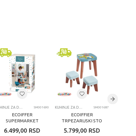
KUHINJE ZA DECU I DODACI ZA IGRU
KUHINJE ZA DECU I DODACI ZA IGRU
SM001690
SM001687
ECOIFFER
ECOIFFIER
EC
SUPERMARKET
TRPEZARIJSKI STO
GURMA
STAND
6.499,00
RSD
5.799,00
RSD
6.19