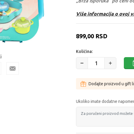
„Brza isporuka“ po ceni o
Više informacija o ovoj v
899,00
RSD
Količina:
i
Dodajte proizvod u gift l
Ukoliko imate dodatne napomen