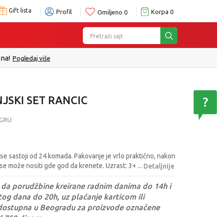
Gift lista
Profil
Korpa
0
Omiljeno
0
Pretraži sajt
e
SKI SET RANCIC
IGRU
se sastoji od 24 komada. Pakovanje je vrlo praktično, nakon
i se može nositi gde god da krenete. Uzrast: 3+
...
Detaljnije
da porudžbine kreirane radnim danima do 14h i
og dana do 20h, uz plaćanje karticom ili
dostupna u Beogradu za proizvode označene