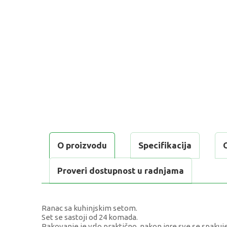
O proizvodu
Specifikacija
Proveri dostupnost u radnjama
Ranac sa kuhinjskim setom.
Set se sastoji od 24 komada.
Pakovanje je vrlo praktično, nakon igre sve se spakuje