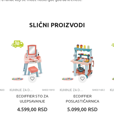
REDNOST
SLIČNI PROIZVODI
hinje za decu i dodaci za igru
st Luck
vojčice
6 godina
HINJICE I DODACI ZA IGRU
KUHINJE ZA DECU I DODACI ZA IGRU
KUHINJE ZA DECU I DODACI ZA IGRU
820
SM001819
SM001692
ECOIFFIER STO ZA
ECOIFFIER
ULEPSAVANJE
POSLASTIČARNICA
4.599,00
RSD
5.099,00
RSD