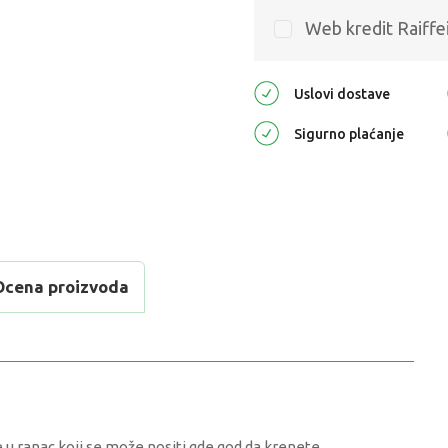
Web kredit Raiffe
Uslovi dostave
Sigurno plaćanje
Ocena proizvoda
 u ranac koji se može nositi gde god da krenete.