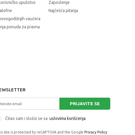
korisničko uputstvo
Zaposlenje
atofne
Najčešća pitanja
novogodišnjih vaučera
nja ponuda za pravna
EWSLETTER
PRIJAVITE SE
Čitao sam i složio se sa
uslovima korišćenja
is site is protected by reCAPTCHA and the Google
Privacy Policy