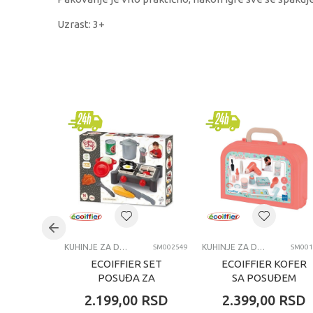
Uzrast: 3+
KARAKTERISTIKA
V
Kategorija
Ku
Brend
Be
Pol
de
Uzrast
4-
Kategorija
KU
KUHINJE ZA DECU I DODACI ZA IGRU
KUHINJE ZA DECU I DODACI ZA IGRU
SM002549
SM001
ECOIFFIER SET
ECOIFFIER KOFER
POSUĐA ZA
SA POSUĐEM
KUHINJU
2.199,00
RSD
2.399,00
RSD