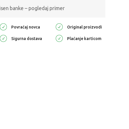
isen banke – pogledaj primer
Povraćaj novca
Original proizvodi
Sigurna dostava
Plaćanje karticom