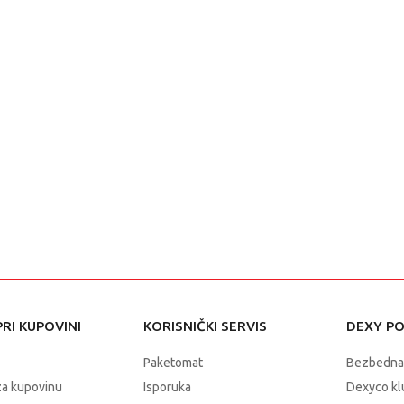
RI KUPOVINI
KORISNIČKI SERVIS
DEXY P
Paketomat
Bezbedna
za kupovinu
Isporuka
Dexyco klu