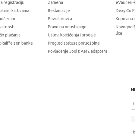
a registraciju
Zamena
eVaučeri-
latnim karticama
Reklamacije
Dexy Co P
vaučerom
Povrat novca
Kupovina 
ivatnosti
Pravo na odustajanje
Novogodiš
lica
čin plaćanja
Uslovi korišćenja i prodaje
 Raiffeisen banke
Pregled statusa porudžbine
Povlačenje Joolz Aer2 adaptera
N
Th