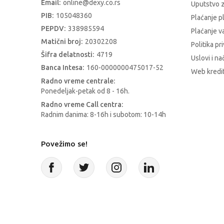
Email:
online@dexy.co.rs
Uputstvo z
PIB:
105048360
Plaćanje p
PEPDV:
338985594
Plaćanje 
Matični broj:
20302208
Politika pr
Šifra delatnosti:
4719
Uslovi i na
Banca Intesa:
160-0000000475017-52
Web kredit
Radno vreme centrale:
Ponedeljak-petak od 8 - 16h.
Radno vreme Call centra:
Radnim danima: 8-16h i subotom: 10-14h
Povežimo se!