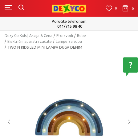
0
0
0
Isporuku možete očekivati u roku od 2 do 4 radna dana!
Pogledaj više
Dexy Co Kids | Akcija & Cena
Proizvodi
Bebe
Električni aparati i zaštite
Lampe za sobu
TWO N KIDS LED MINI LAMPA DUGA DENIM