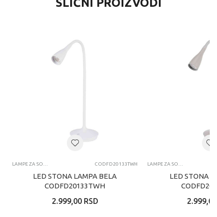
SLIČNI PROIZVODI
LAMPE ZA SOBU
CODFD20133TWH
LAMPE ZA SOBU
LED STONA LAMPA BELA
LED STONA L
CODFD20133TWH
CODFD201
2.999,00
RSD
2.999,00