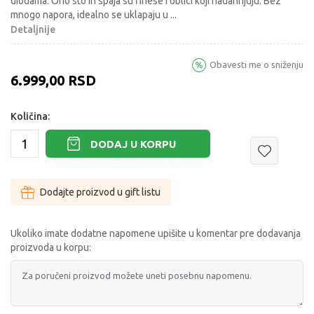
diodama. Ono sto ih spaja su finese i oblici koji nadahnjuju. Bez
mnogo napora, idealno se uklapaju u
...
Detaljnije
Obavesti me o sniženju
6.999,00
RSD
Količina:
DODAJ U KORPU
Dodajte proizvod u gift listu
Ukoliko imate dodatne napomene upišite u komentar pre dodavanja
proizvoda u korpu: