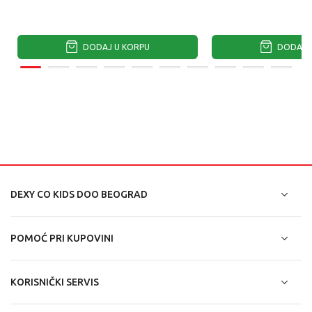
DODAJ U KORPU
DODAJ U
DEXY CO KIDS DOO BEOGRAD
POMOĆ PRI KUPOVINI
KORISNIČKI SERVIS