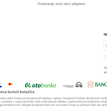
Povlačenje Joolz Aer2 adaptera
N
Th
a
ica koristi kolačiće
vamo kako bismo personalizovali sadržaj i oglase, omogućili funkcije društvenih medija 
ko, podatke o vašoj upotrebi naše web-lokacije delimo s partnerima za društvene medij
ogu kombinovati s drugim podacima koje ste im pružili ili koje su prikupili dok ste upo