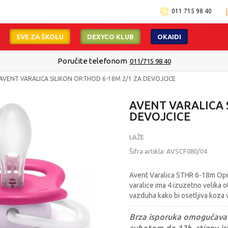
011 715 98 40
SVE ZA ŠKOLU
DEXYCO KLUB
OKAIDI
Poručite telefonom
011/715 98 40
AVENT VARALICA SILIKON ORTHOD 6-18M 2/1 ZA DEVOJCICE
AVENT VARALICA 
DEVOJCICE
LAŽE
Šifra artikla:
AVSCF080/04
Avent Varalica STHR 6-18m Opis
varalice ima 4 izuzetno velika o
vazduha kako bi osetljiva koza
Brza isporuka omogućava 