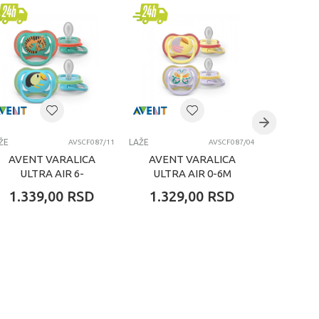
ŽE
LAŽE
LAŽE
AVSCF087/11
AVSCF087/04
AVENT VARALICA
AVENT VARALICA
AVEN
ULTRA AIR 6-
ULTRA AIR 0-6M
STHR
18M(2KOM)DECACI
PELIKAN 2KOM
NO
1.339,00
RSD
1.329,00
RSD
1.32
AVEN
STHR