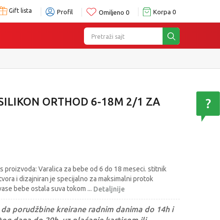
Gift lista
Profil
Korpa
0
Omiljeno
0
Pretraži sajt
SILIKON ORTHOD 6-18M 2/1 ZA
 proizvoda: Varalica za bebe od 6 do 18 meseci. stitnik
tvora i dizajniran je specijalno za maksimalni protok
 vase bebe ostala suva tokom
...
Detaljnije
da porudžbine kreirane radnim danima do 14h i