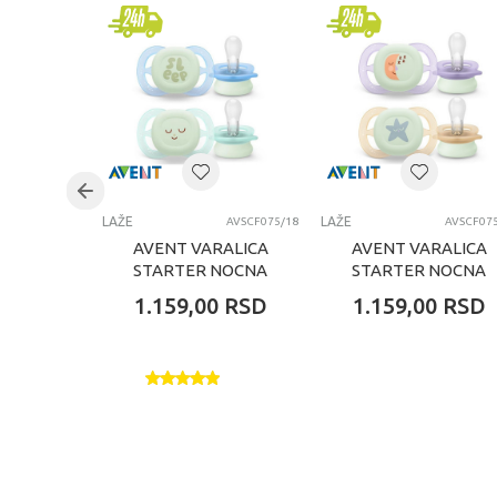
Brend
Uzrast
Kategorija
LAŽE
LAŽE
AVSCF075/18
AVSCF07
AVENT VARALICA
AVENT VARALICA
STARTER NOCNA
STARTER NOCNA
0-2M(2KOM)DECACI
0-2M
1.159,00
RSD
1.159,00
RSD
(2KOM)DEVOJCICE