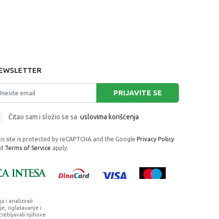
EWSLETTER
PRIJAVITE SE
Čitao sam i složio se sa
uslovima korišćenja
is site is protected by reCAPTCHA and the Google
Privacy Policy
nd
Terms of Service
apply.
i analizirali
e, oglašavanje i
trebljavali njihove