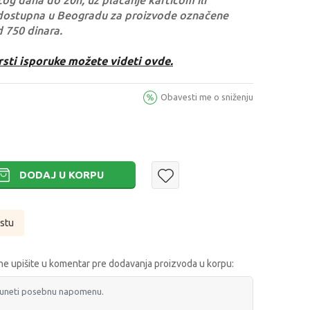
og dana do 20h, uz plaćanje karticom ili
dostupna u Beogradu za proizvode označene
d 750 dinara.
rsti isporuke možete videti ovde.
Obavesti me o sniženju
DODAJ U KORPU
istu
e upišite u komentar pre dodavanja proizvoda u korpu: