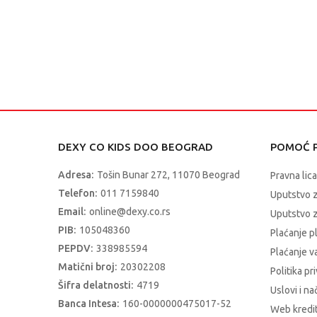
DEXY CO KIDS DOO BEOGRAD
POMOĆ P
Adresa:
Tošin Bunar 272, 11070 Beograd
Pravna lica
Telefon:
011 7159840
Uputstvo 
Email:
online@dexy.co.rs
Uputstvo z
PIB:
105048360
Plaćanje p
PEPDV:
338985594
Plaćanje 
Matični broj:
20302208
Politika pr
Šifra delatnosti:
4719
Uslovi i na
Banca Intesa:
160-0000000475017-52
Web kredit