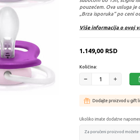
subotom do 13h, stignu ist
pouzećem. Ova usluga je 
„Brza isporuka“ po ceni o
Više informacija o ovoj v
1.149,00
RSD
Količina:
Dodajte proizvod u gift l
Ukoliko imate dodatne napomen