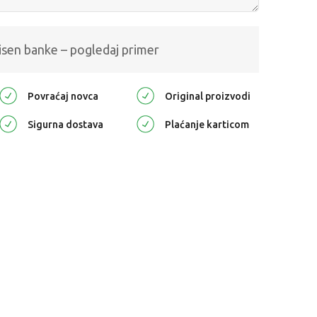
isen banke – pogledaj primer
Povraćaj novca
Original proizvodi
Sigurna dostava
Plaćanje karticom