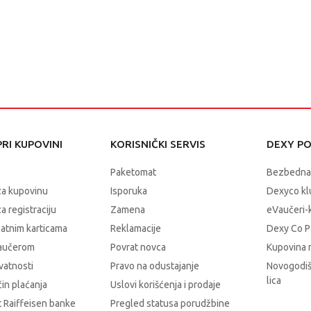
RI KUPOVINI
KORISNIČKI SERVIS
DEXY P
Paketomat
Bezbedna
za kupovinu
Isporuka
Dexyco klu
a registraciju
Zamena
eVaučeri-
latnim karticama
Reklamacije
Dexy Co P
vaučerom
Povrat novca
Kupovina 
ivatnosti
Pravo na odustajanje
Novogodiš
lica
čin plaćanja
Uslovi korišćenja i prodaje
 Raiffeisen banke
Pregled statusa porudžbine