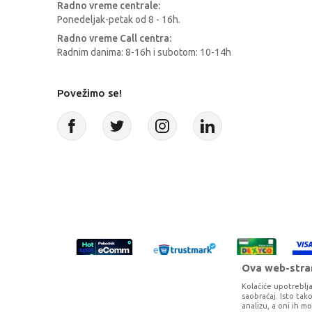
Radno vreme centrale:
Ponedeljak-petak od 8 - 16h.
Radno vreme Call centra:
Radnim danima: 8-16h i subotom: 10-14h
Povežimo se!
Ova web-stran
Kolačiće upotreblja
saobraćaj. Isto ta
analizu, a oni ih m