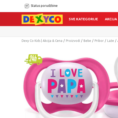
Status porudžbine
SVE KATEGORIJE
AKCIJA
Dexy Co Kids | Akcija & Cena
Proizvodi
Bebe
Pribor
Laže