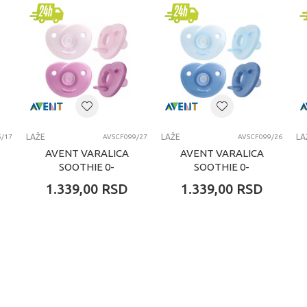
Avent
6+ meseci
LAZE
LAŽE
LAŽE
LA
5/17
AVSCF099/27
AVSCF099/26
AVENT VARALICA
AVENT VARALICA
SOOTHIE 0-
SOOTHIE 0-
6M(2KOM)DEVOJCICE
6M(2KOM)DECACI
1.339,00
RSD
1.339,00
RSD