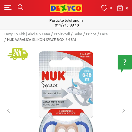
0
0
0
Isporuku možete očekivati u roku od 2 do 4 radna dana!
Pogledaj više
Dexy Co Kids | Akcija & Cena
Proizvodi
Bebe
Pribor
Laže
NUK VARALICA SILIKON SPACE BOX 6-18M