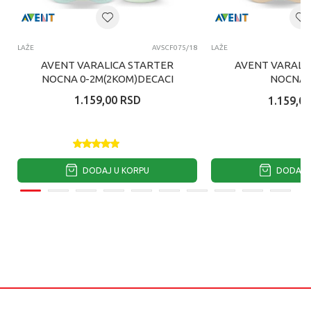
LAŽE
AVSCF075/18
LAŽE
AVENT VARALICA STARTER
AVENT VARALI
NOCNA 0-2M(2KOM)DECACI
NOCNA 
(2KOM)DEV
1.159,00
RSD
1.159,00
DODAJ U KORPU
DODAJ U