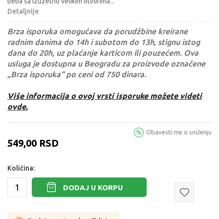
beba sa izuzetno velikim otvorima
...
Detaljnije
Brza isporuka omogućava da porudžbine kreirane
radnim danima do 14h i subotom do 13h, stignu istog
dana do 20h, uz plaćanje karticom ili pouzećem. Ova
usluga je dostupna u Beogradu za proizvode označene
„Brza isporuka“ po ceni od 750 dinara.
Više informacija o ovoj vrsti isporuke možete videti
ovde.
Obavesti me o sniženju
549,00
RSD
Količina:
DODAJ U KORPU