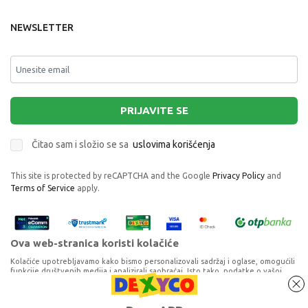
NEWSLETTER
PRIJAVITE SE
Čitao sam i složio se sa
uslovima korišćenja
This site is protected by reCAPTCHA and the Google
Privacy Policy
and
Terms of Service
apply.
Ova web-stranica koristi kolačiće
Kolačiće upotrebljavamo kako bismo personalizovali sadržaj i oglase, omogućili
funkcije društvenih medija i analizirali saobraćaj. Isto tako, podatke o vašoj
upotrebi naše web-lokacije delimo s partnerima za društvene medije,
oglašavanje i analizu, a oni ih mogu kombinovati s drugim podacima koje ste im
pružili ili koje su prikupili dok ste upotrebljavali njihove usluge. Nastavkom
Proizvode na sajtu nastojimo da opišemo što je preciznije moguće, ali ne