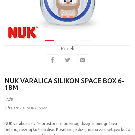
Podeli
NUK VARALICA SILIKON SPACE BOX 6-
18M
LAŽE
Šifra artikla:
NUK736322
NUK varalica sa više prostora i modernog dizajna, omogućava
bebinoj nežnoj koži da diše. Posebno je dizajnirana za osetljivu kožu