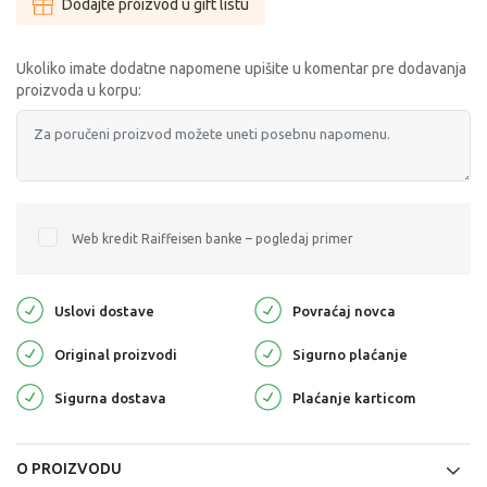
Dodajte proizvod u gift listu
Ukoliko imate dodatne napomene upišite u komentar pre dodavanja
proizvoda u korpu:
Web kredit Raiffeisen banke – pogledaj primer
Uslovi dostave
Povraćaj novca
Original proizvodi
Sigurno plaćanje
Sigurna dostava
Plaćanje karticom
O PROIZVODU