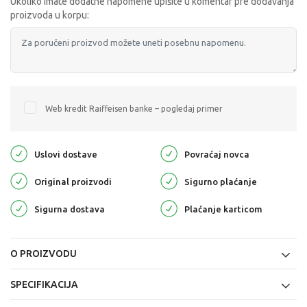
Ukoliko imate dodatne napomene upišite u komentar pre dodavanja
proizvoda u korpu:
Web kredit Raiffeisen banke – pogledaj primer
Uslovi dostave
Povraćaj novca
Original proizvodi
Sigurno plaćanje
Sigurna dostava
Plaćanje karticom
O PROIZVODU
SPECIFIKACIJA