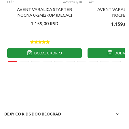
LAŽE
AVSCF075/18
LAŽE
AVENT VARALICA STARTER
AVENT VARALI
NOCNA 0-2M(2KOM)DECACI
NOCNA 
(2KOM)DEV
1.159,00
RSD
1.159,00
DODAJ U KORPU
DODAJ U
DEXY CO KIDS DOO BEOGRAD