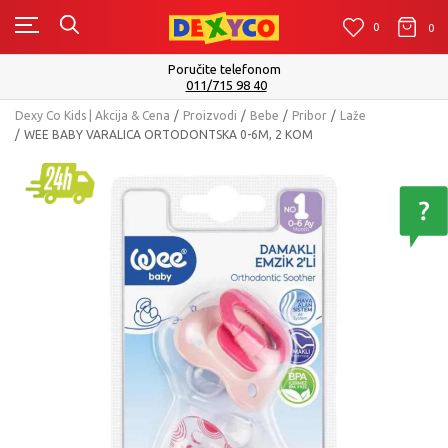
0
0
0
Poručite telefonom
011/715 98 40
Dexy Co Kids | Akcija & Cena
Proizvodi
Bebe
Pribor
Laže
WEE BABY VARALICA ORTODONTSKA 0-6M, 2 KOM