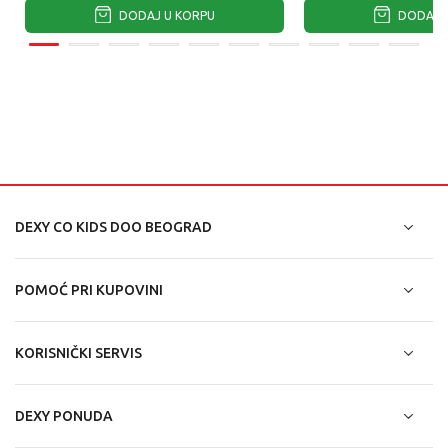
DODAJ U KORPU
DODAJ U
DEXY CO KIDS DOO BEOGRAD
POMOĆ PRI KUPOVINI
KORISNIČKI SERVIS
DEXY PONUDA