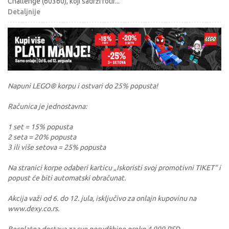
Challenge (60360), koji sadrži rotir
...
Detaljnije
Napuni LEGO® korpu i ostvari do 25% popusta!
Računica je jednostavna:
1 set = 15% popusta
2 seta = 20% popusta
3 ili više setova = 25% popusta
Na stranici korpe odaberi karticu „Iskoristi svoj promotivni TIKET“ i
popust će biti automatski obračunat.
Akcija važi od 6. do 12. jula, isključivo za onlajn kupovinu na
www.dexy.co.rs.
Besplatna dostava za sve porudžbine preko 4.999 RSD.