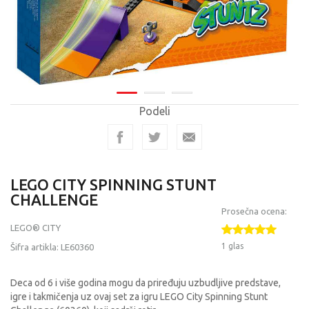
Podeli
LEGO CITY SPINNING STUNT
CHALLENGE
Prosečna ocena:
LEGO® CITY
1 glas
Šifra artikla:
LE60360
Deca od 6 i više godina mogu da priređuju uzbudljive predstave,
igre i takmičenja uz ovaj set za igru LEGO City Spinning Stunt