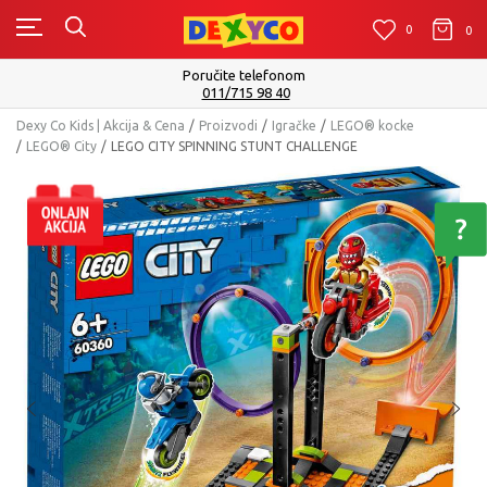
0
0
0
Isporuku možete očekivati u roku od 2 do 4 radna dana!
Pogledaj više
Dexy Co Kids | Akcija & Cena
Proizvodi
Igračke
LEGO® kocke
LEGO® City
LEGO CITY SPINNING STUNT CHALLENGE