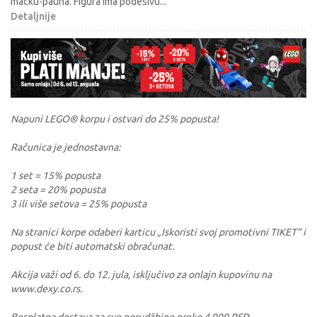
macku-pauna. Figura ima podesivu
...
Detaljnije
Napuni LEGO® korpu i ostvari do 25% popusta!
Računica je jednostavna:
1 set = 15% popusta
2 seta = 20% popusta
3 ili više setova = 25% popusta
Na stranici korpe odaberi karticu „Iskoristi svoj promotivni TIKET“ i
popust će biti automatski obračunat.
Akcija važi od 6. do 12. jula, isključivo za onlajn kupovinu na
www.dexy.co.rs.
Besplatna dostava za sve porudžbine preko 4.999 RSD.