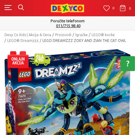
0
0
0
Poručite telefonom
011/715 98 40
Dexy Co Kids | Akcija & Cena
Proizvodi
Igračke
LEGO® kocke
LEGO® Dreamzzz
LEGO DREAMZZZ ZOEY AND ZIAN THE CAT OWL