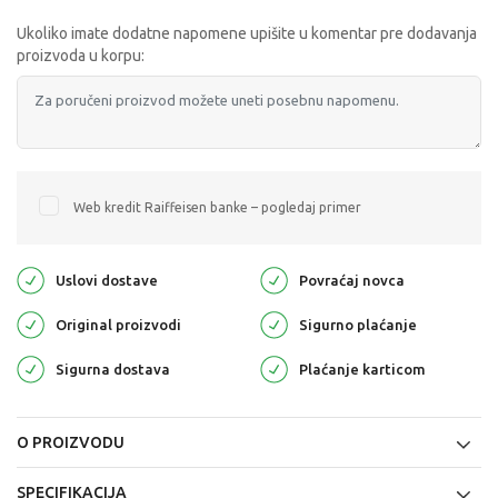
Ukoliko imate dodatne napomene upišite u komentar pre dodavanja
proizvoda u korpu:
Web kredit Raiffeisen banke – pogledaj primer
Uslovi dostave
Povraćaj novca
Original proizvodi
Sigurno plaćanje
Sigurna dostava
Plaćanje karticom
O PROIZVODU
SPECIFIKACIJA