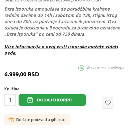
Brza isporuka omogućava da porudžbine kreirane
radnim danima do 14h i subotom do 13h, stignu istog
dana do 20h, uz plaćanje karticom ili pouzećem. Ova
usluga je dostupna u Beogradu za proizvode označene
„Brza isporuka“ po ceni od 750 dinara.
Više informacija o ovoj vrsti isporuke možete videti
ovde.
Obavesti me o sniženju
6.999,00
RSD
Količina:
DODAJ U KORPU
Dodajte proizvod u gift listu