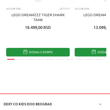
LEGO® DREAMZZZ
LE71515
LEGO® DREAMZZZ
LEGO DREAMZZZ TIGER SHARK
LEGO DREAMZZ
TANK
18.499,00
RSD
13.099,0
DODAJ U KORPU
DODAJ U
DEXY CO KIDS DOO BEOGRAD