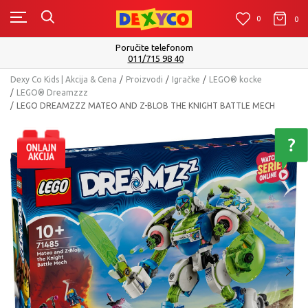
0
0
0
Isporuku možete očekivati u roku od 2 do 4 radna dana!
Pogledaj više
Dexy Co Kids | Akcija & Cena
Proizvodi
Igračke
LEGO® kocke
LEGO® Dreamzzz
LEGO DREAMZZZ MATEO AND Z-BLOB THE KNIGHT BATTLE MECH