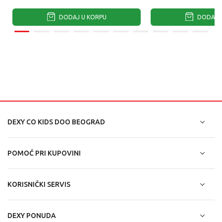
DODAJ U KORPU
DODAJ U
DEXY CO KIDS DOO BEOGRAD
POMOĆ PRI KUPOVINI
KORISNIČKI SERVIS
DEXY PONUDA