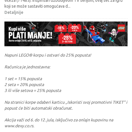
viteza (71485). Inspirisan uzbudljivom TV serijom, ovaj set za igru
koji se može sastaviti omogućava d
...
Detaljnije
Napuni LEGO® korpu i ostvari do 25% popusta!
Računica je jednostavna:
1 set = 15% popusta
2 seta = 20% popusta
3 ili više setova = 25% popusta
Na stranici korpe odaberi karticu „Iskoristi svoj promotivni TIKET“ i
popust će biti automatski obračunat.
Akcija važi od 6. do 12. jula, isključivo za onlajn kupovinu na
www.dexy.co.rs.