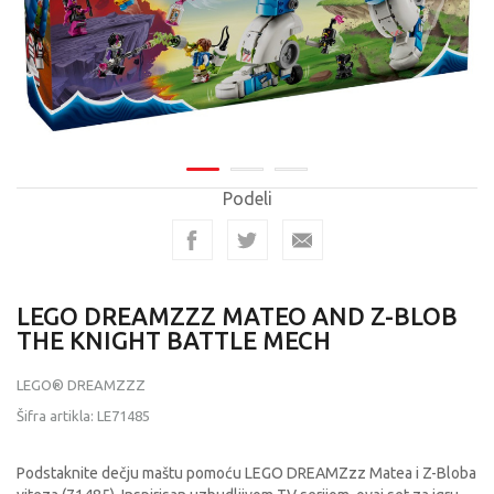
Podeli
LEGO DREAMZZZ MATEO AND Z-BLOB
THE KNIGHT BATTLE MECH
LEGO® DREAMZZZ
Šifra artikla:
LE71485
Podstaknite dečju maštu pomoću LEGO DREAMZzz Matea i Z-Bloba