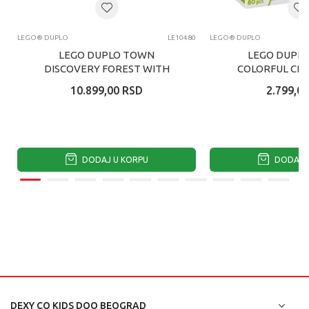
LEGO® DUPLO
LE10480
LEGO® DUPLO
LEGO DUPLO TOWN
LEGO DUPLO
DISCOVERY FOREST WITH
COLORFUL CRE
WILD A
10.899,00
RSD
2.799,00
DODAJ U KORPU
DODAJ U
DEXY CO KIDS DOO BEOGRAD