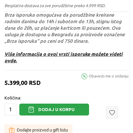
Besplatna dostava za sve porudžbine preko 4.999 RSD.
Brza isporuka omogućava da porudžbine kreirane
radnim danima do 14h i subotom do 13h, stignu istog
dana do 20h, uz plaćanje karticom ili pouzećem. Ova
usluga je dostupna u Beogradu za proizvode označene
„Brza isporuka“ po ceni od 750 dinara.
Više informacija o ovoj vrsti isporuke možete videti
ovde.
Obavesti me o sniženju
5.399,00
RSD
Količina:
DODAJ U KORPU
Dodajte proizvod u gift listu