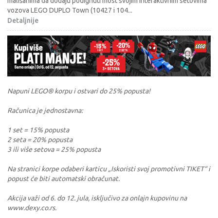
mališanima da dodaju podignuti most svojim interaktivnim setovima
vozova LEGO DUPLO Town (10427 i 104
...
Detaljnije
Napuni LEGO® korpu i ostvari do 25% popusta!
Računica je jednostavna:
1 set = 15% popusta
2 seta = 20% popusta
3 ili više setova = 25% popusta
Na stranici korpe odaberi karticu „Iskoristi svoj promotivni TIKET“ i
popust će biti automatski obračunat.
Akcija važi od 6. do 12. jula, isključivo za onlajn kupovinu na
www.dexy.co.rs.