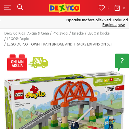
0
0
0
Isporuku možete očekivati u roku od 2 do 4 radna dana!
Pogledaj više
Dexy Co Kids | Akcija & Cena
Proizvodi
Igračke
LEGO® kocke
LEGO® Duplo
LEGO DUPLO TOWN TRAIN BRIDGE AND TRACKS EXPANSION SET