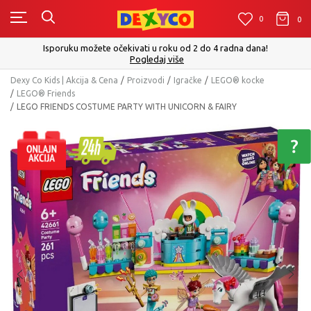
0
0
0
Isporuku možete očekivati u roku od 2 do 4 radna dana!
Pogledaj više
Dexy Co Kids | Akcija & Cena
Proizvodi
Igračke
LEGO® kocke
LEGO® Friends
LEGO FRIENDS COSTUME PARTY WITH UNICORN & FAIRY