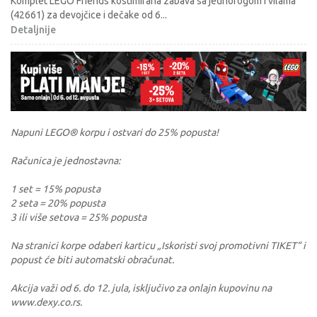
Komplet LEGO Friends kostimirana zabava sa jednorogom i vilama
(42661) za devojčice i dečake od 6
...
Detaljnije
Napuni LEGO® korpu i ostvari do 25% popusta!
Računica je jednostavna:
1 set = 15% popusta
2 seta = 20% popusta
3 ili više setova = 25% popusta
Na stranici korpe odaberi karticu „Iskoristi svoj promotivni TIKET“ i
popust će biti automatski obračunat.
Akcija važi od 6. do 12. jula, isključivo za onlajn kupovinu na
www.dexy.co.rs.