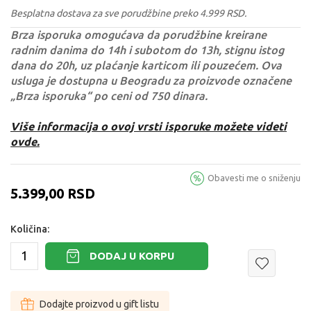
Besplatna dostava za sve porudžbine preko 4.999 RSD.
Brza isporuka omogućava da porudžbine kreirane
radnim danima do 14h i subotom do 13h, stignu istog
dana do 20h, uz plaćanje karticom ili pouzećem. Ova
usluga je dostupna u Beogradu za proizvode označene
„Brza isporuka“ po ceni od 750 dinara.
Više informacija o ovoj vrsti isporuke možete videti
ovde.
Obavesti me o sniženju
5.399,00
RSD
Količina:
DODAJ U KORPU
Dodajte proizvod u gift listu