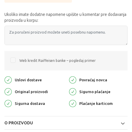
Ukoliko imate dodatne napomene upišite u komentar pre dodavanja
proizvoda u korpu:
Web kredit Raiffeisen banke – pogledaj primer
Uslovi dostave
Povraćaj novca
Original proizvodi
Sigurno plaćanje
Sigurna dostava
Plaćanje karticom
O PROIZVODU