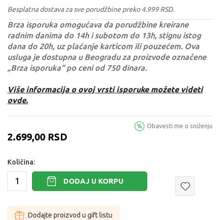
Besplatna dostava za sve porudžbine preko 4.999 RSD.
Brza isporuka omogućava da porudžbine kreirane
radnim danima do 14h i subotom do 13h, stignu istog
dana do 20h, uz plaćanje karticom ili pouzećem. Ova
usluga je dostupna u Beogradu za proizvode označene
„Brza isporuka“ po ceni od 750 dinara.
Više informacija o ovoj vrsti isporuke možete videti
ovde.
Obavesti me o sniženju
2.699,00
RSD
Količina:
DODAJ U KORPU
Dodajte proizvod u gift listu