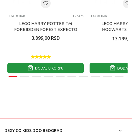
LEGO® HARRY POTTER™
LE76475
LEGO® HARRY POTTER™
LEGO HARRY POTTER TM
LEGO HARRY 
FORBIDDEN FOREST EXPECTO
HOGWARTS H
P
PLAN
3.899,00
RSD
13.199,0
DODAJ U KORPU
DODAJ U
DEXY CO KIDS DOO BEOGRAD