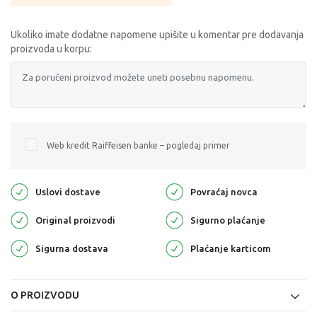
Ukoliko imate dodatne napomene upišite u komentar pre dodavanja
proizvoda u korpu:
Web kredit Raiffeisen banke – pogledaj primer
Uslovi dostave
Povraćaj novca
Original proizvodi
Sigurno plaćanje
Sigurna dostava
Plaćanje karticom
O PROIZVODU