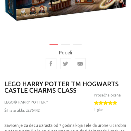
Podeli
LEGO HARRY POTTER TM HOGWARTS
CASTLE CHARMS CLASS
Prosečna ocena:
LEGO® HARRY POTTER™
1 glas
Šifra artikla:
LE76442
Savršen je za decu uzrasta od 7 godina koja žele da urone u čarobni