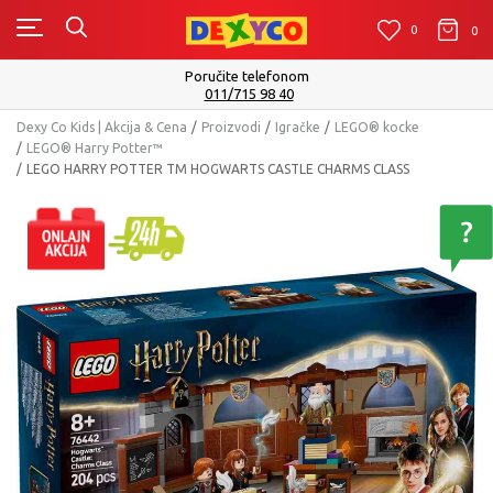
0
0
0
Isporuku možete očekivati u roku od 2 do 4 radna dana!
Pogledaj više
Dexy Co Kids | Akcija & Cena
Proizvodi
Igračke
LEGO® kocke
LEGO® Harry Potter™
LEGO HARRY POTTER TM HOGWARTS CASTLE CHARMS CLASS