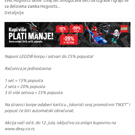
svet Hogvorts škole. Ovaj set omogućava deci da izgrade i igraju se
sa delovima zamka Hogvorts
...
Detaljnije
Napuni LEGO® korpu i ostvari do 25% popusta!
Računica je jednostavna:
1 set = 15% popusta
2 seta = 20% popusta
3 ili više setova = 25% popusta
Na stranici korpe odaberi karticu „Iskoristi svoj promotivni TIKET“ i
popust će biti automatski obračunat.
Akcija važi od 6. do 12. jula, isključivo za onlajn kupovinu na
www.dexy.co.rs.