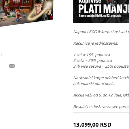
Napuni LEGO® korpu i ostvari 
Računica je jednostavna:
i
1 set = 15% popusta
2 seta = 20% popusta
3 ili više setova = 25% popusta
Na stranici korpe odaberi kartic
automatski obračunat.
Akcija važi od 6. do 12. jula, i
Besplatna dostava za sve poru
13.099,00
RSD