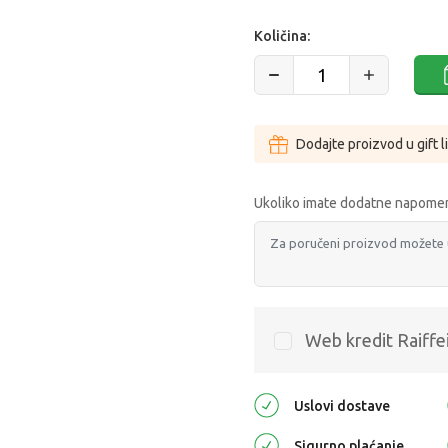
Količina:
Dodajte proizvod u gift l
Ukoliko imate dodatne napomen
Web kredit Raiffe
Uslovi dostave
Sigurno plaćanje