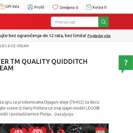
Gift lista
Profil
Korpa
0
Omiljeno
0
Pretraži sajt
IES & ICE CREAM
ER TM QUALITY QUIDDITCH
REAM
a igru sa prodavnicama Dijagon-aleje (76452) za decu
irajte scene iz Harry Pottera uz ovaj sjajan model LEGO®
idič i poslastičarnice Florija
...
Detaljnije