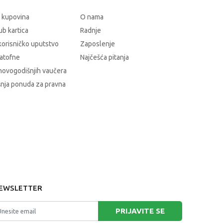
 kupovina
O nama
b kartica
Radnje
korisničko uputstvo
Zaposlenje
atofne
Najčešća pitanja
novogodišnjih vaučera
nja ponuda za pravna
EWSLETTER
PRIJAVITE SE