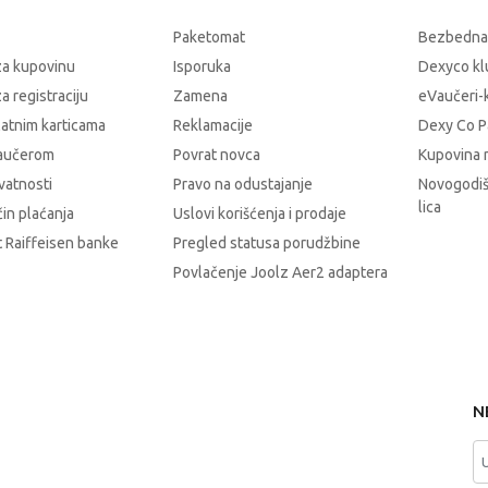
Paketomat
Bezbedna
za kupovinu
Isporuka
Dexyco klu
a registraciju
Zamena
eVaučeri-
latnim karticama
Reklamacije
Dexy Co P
vaučerom
Povrat novca
Kupovina 
ivatnosti
Pravo na odustajanje
Novogodiš
lica
čin plaćanja
Uslovi korišćenja i prodaje
 Raiffeisen banke
Pregled statusa porudžbine
Povlačenje Joolz Aer2 adaptera
N