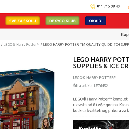
011 715 98 40
SVE ZA ŠKOLU
DEXYCO KLUB
OKAIDI
Kupujte bez ograničenja-do 12 rata, bez limita!
Pogledaj više
LEGO® Harry Potter™
LEGO HARRY POTTER TM QUALITY QUIDDITCH SUPPL
LEGO HARRY POTT
SUPPLIES & ICE C
LEGO® HARRY POTTER™
Šifra artikla:
LE76452
LEGO® Harry Potter™ komplet z
uzrasta od 8 i više godina. Kre
kockica kvalitetnog pribora za kv