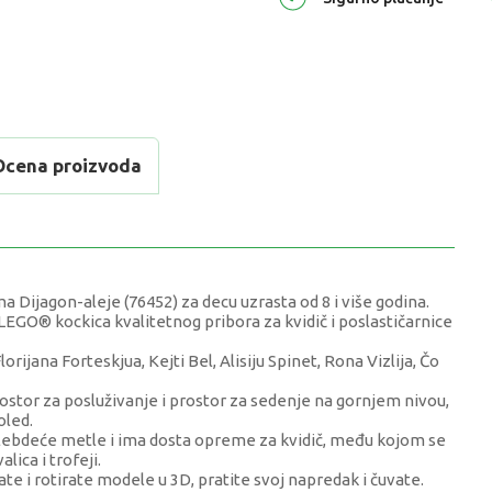
Ocena proizvoda
Dijagon-aleje (76452) za decu uzrasta od 8 i više godina.
LEGO® kockica kvalitetnog pribora za kvidič i poslastičarnice
ijana Forteskjua, Kejti Bel, Alisiju Spinet, Rona Vizlija, Čo
rostor za posluživanje i prostor za sedenje na gornjem nivou,
oled.
u lebdeće metle i ima dosta opreme za kvidič, među kojom se
lica i trofeji.
 i rotirate modele u 3D, pratite svoj napredak i čuvate.