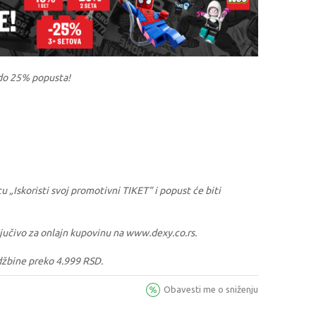
do 25% popusta!
u „Iskoristi svoj promotivni TIKET“ i popust će biti
sključivo za onlajn kupovinu na www.dexy.co.rs.
džbine preko 4.999 RSD.
Obavesti me o sniženju