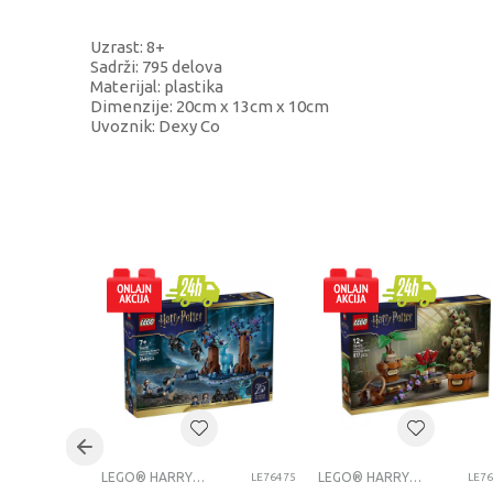
Uzrast: 8+
Sadrži: 795 delova
Materijal: plastika
Dimenzije: 20cm x 13cm x 10cm
Uvoznik: Dexy Co
KARAKTERISTIKA
Kategorija
Brend
Pol
Uzrast
Kategorija
LEGO® HARRY POTTER™
LEGO® HARRY POTTER™
LE76475
LE7