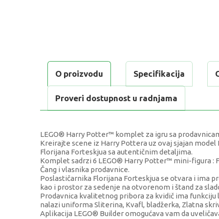
O proizvodu
Specifikacija
Proveri dostupnost u radnjama
LEGO® Harry Potter™ komplet za igru sa prodavnicama 
Kreirajte scene iz Harry Pottera uz ovaj sjajan model 
Florijana Forteskjua sa autentičnim detaljima.
Komplet sadrzi 6 LEGO® Harry Potter™ mini-figura : Flor
Čang i vlasnika prodavnice.
Poslastičarnika Florijana Forteskjua se otvara i ima p
kao i prostor za sedenje na otvorenom i štand za slad
Prodavnica kvalitetnog pribora za kvidič ima funkcij
nalazi uniforma Sliterina, Kvafl, bladžerka, Zlatna skriva
Aplikacija LEGO® Builder omogućava vam da uveličavate