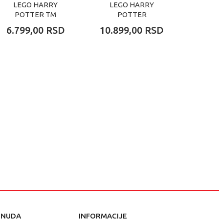
LEGO HARRY
LEGO HARRY
LE
POTTER TM
POTTER
POT
HOGWARTS HOUSE
ENCHANTED
LO
6.799,00
RSD
10.899,00
RSD
13.1
CREST
FLYING FORD
ANGLIA
ONUDA
INFORMACIJE