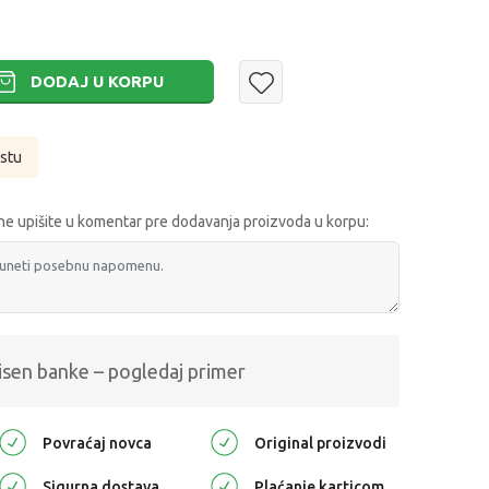
DODAJ U KORPU
istu
e upišite u komentar pre dodavanja proizvoda u korpu:
isen banke – pogledaj primer
Povraćaj novca
Original proizvodi
Sigurna dostava
Plaćanje karticom