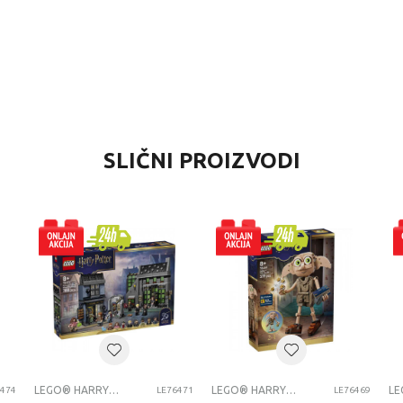
VREDNOST
SLIČNI PROIZVODI
LEGO® Harry Potter™
LEGO®
univerzalno
8+ godina
LEGO HARRY POTTER
LEGO® HARRY POTTER™
LEGO® HARRY POTTER™
6474
LE76471
LE76469