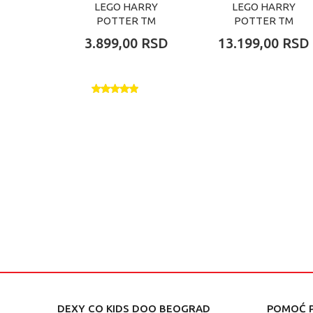
LEGO HARRY
LEGO HARRY
POTTER TM
POTTER TM
FORBIDDEN
HOGWARTS
3.899,00
RSD
13.199,00
RSD
FOREST EXPECTO
HERBOLOGY
P
PLANTS
DEXY CO KIDS DOO BEOGRAD
POMOĆ P