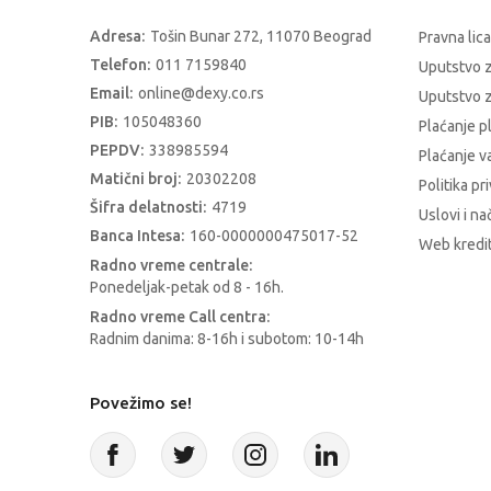
Adresa:
Tošin Bunar 272, 11070 Beograd
Pravna lica
Telefon:
011 7159840
Uputstvo 
Email:
online@dexy.co.rs
Uputstvo z
PIB:
105048360
Plaćanje p
PEPDV:
338985594
Plaćanje 
Matični broj:
20302208
Politika pr
Šifra delatnosti:
4719
Uslovi i na
Banca Intesa:
160-0000000475017-52
Web kredit
Radno vreme centrale:
Ponedeljak-petak od 8 - 16h.
Radno vreme Call centra:
Radnim danima: 8-16h i subotom: 10-14h
Povežimo se!