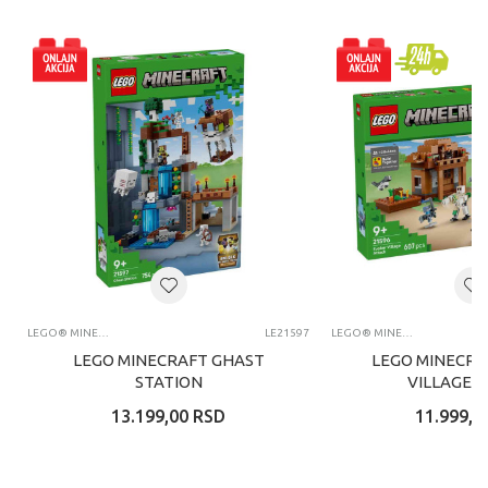
LEGO® MINECRAFT™
LE21597
LEGO® MINECRAFT™
LEGO MINECRAFT GHAST
LEGO MINECRA
STATION
VILLAGE 
13.199,00
RSD
11.999,0