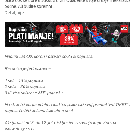
pilića dok se bore u sukobu u vili! Odaberite svoje oružje i neka bitka
počne. Ali budite spremni
...
Detaljnije
Napuni LEGO® korpu i ostvari do 25% popusta!
Računica je jednostavna:
1 set = 15% popusta
2 seta = 20% popusta
3 ili više setova = 25% popusta
Na stranici korpe odaberi karticu „Iskoristi svoj promotivni TIKET“ i
popust će biti automatski obračunat.
Akcija važi od 6. do 12. jula, isključivo za onlajn kupovinu na
www.dexy.co.rs.