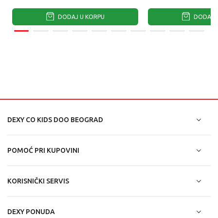
DODAJ U KORPU
DODAJ U
DEXY CO KIDS DOO BEOGRAD
POMOĆ PRI KUPOVINI
KORISNIČKI SERVIS
DEXY PONUDA