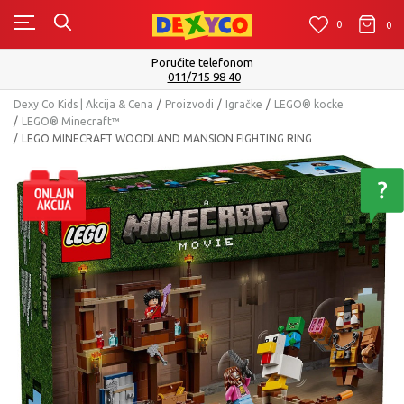
0
0
0
Poručite telefonom
011/715 98 40
Dexy Co Kids | Akcija & Cena
Proizvodi
Igračke
LEGO® kocke
LEGO® Minecraft™
LEGO MINECRAFT WOODLAND MANSION FIGHTING RING