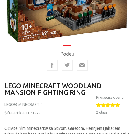
Podeli
LEGO MINECRAFT WOODLAND
MANSION FIGHTING RING
Prosečna ocena:
LEGO® MINECRAFT™
2 glasa
Šifra artikla:
LE21272
Oživite film Minecraft® sa Stivom, Garetom, Henrijem i jahačem